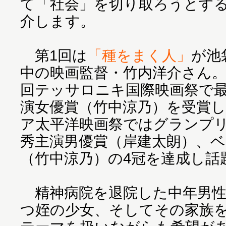
て「社会」を切り取ろうとす
介します。
第1回は
「種をまく人」
が池
中の映画監督・竹内洋介さん。
回テッサロニキ国際映画祭で
演女優賞（竹中涼乃）を受賞し
ア太平洋映画祭ではグランプ
秀主演男優賞（岸建太朗）、
（竹中涼乃）の4冠を達成し話
精神病院を退院した中年男性
つ姪の少女、そしてその家族