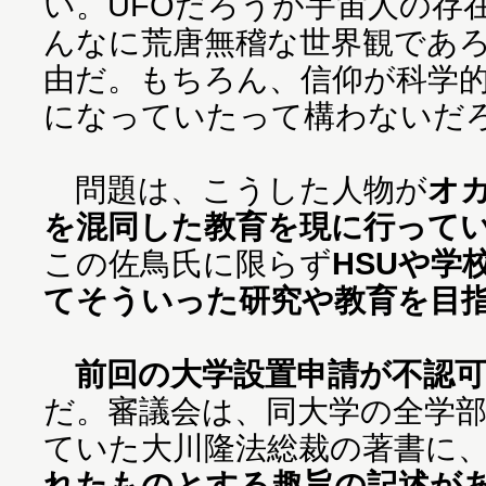
い。UFOだろうが宇宙人の存
んなに荒唐無稽な世界観であ
由だ。もちろん、信仰が科学
になっていたって構わないだ
問題は、こうした人物が
オ
を混同した教育を現に行って
この佐鳥氏に限らず
HSUや学
てそういった研究や教育を目
前回の大学設置申請が不認
だ。審議会は、同大学の全学
ていた大川隆法総裁の著書に
れたものとする趣旨の記述が