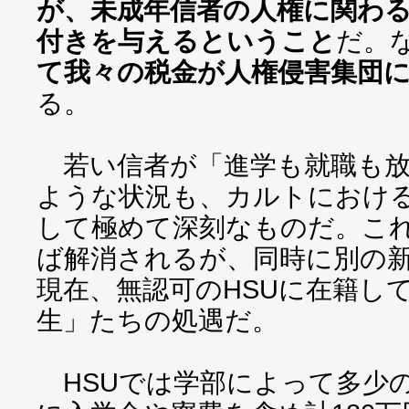
が、未成年信者の人権に関わ
付きを与えるということ
だ。
て我々の税金が人権侵害集団
る。
若い信者が「進学も就職も放
ような状況も、カルトにおけ
して極めて深刻なものだ。こ
ば解消されるが、同時に別の
現在、無認可のHSUに在籍して
生」たちの処遇だ。
HSUでは学部によって多少