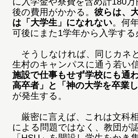
に入学金や寮費を含め計180万
後の費用がかかる。
彼らは、
は「大学生」になれない
。何
可後にまた1学年から入学する
そうしなければ、同じカネと
生村のキャンパスに通う若い
施設で仕事もせず学校にも通わ
高卒者」と「神の大学を卒業
が発生する。
厳密に言えば、これは文科相
による問題ではなく、教団が
「HSU」を開設し学生をかき