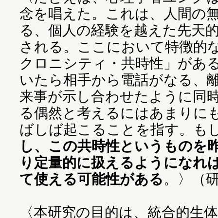
念を唱えた。これは、人間の
る、個人の経験を越えた先天
される。ここにおいて特徴的
クロニシティ・共時性」があ
いたら相手から電話がなる、
来事が示し合わせたように同
る偶然と考えるにはあまりに
ばしば起こることを指す。も
し、この共時性というものを
り定量的に扱えるようになれ
て使える可能性がある
。〉（
〈本研究の目的は、統合的生