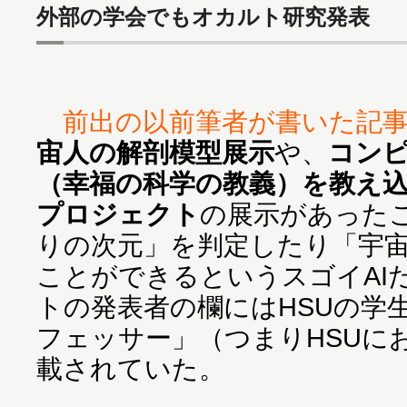
外部の学会でもオカルト研究発表
前出の以前筆者が書いた記
宙人の解剖模型展示
や、
コン
（幸福の科学の教義）を教え込
プロジェクト
の展示があった
りの次元」を判定したり「宇
ことができるというスゴイAI
トの発表者の欄にはHSUの学
フェッサー」（つまりHSUに
載されていた。