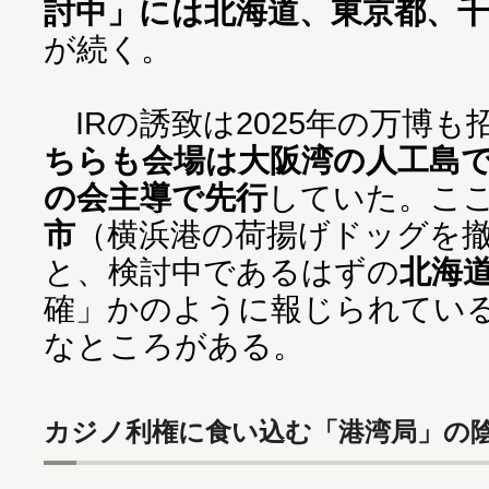
討中」には北海道、東京都、千
が続く。
IRの誘致は2025年の万博も
ちらも会場は大阪湾の人工島
の会主導で先行
していた。こ
市
（横浜港の荷揚げドッグを
と、検討中であるはずの
北海
確」かのように報じられてい
なところがある。
カジノ利権に食い込む「港湾局」の