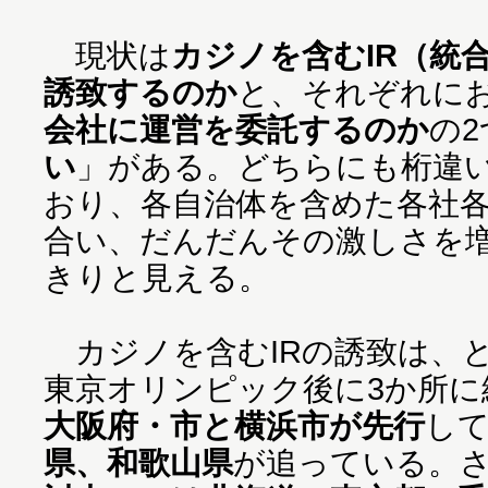
現状は
カジノを含むIR（統
誘致するのか
と、それぞれに
会社に運営を委託するのか
の
い
」がある。どちらにも桁違
おり、各自治体を含めた各社
合い、だんだんその激しさを
きりと見える。
カジノを含むIRの誘致は、と
東京オリンピック後に3か所に
大阪府・市と横浜市が先行
し
県、和歌山県
が追っている。