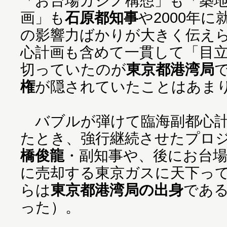
「お台場カジノ構想」も「築
画」も
石原都知事
や2000年に
の影響力ばかりが大きく伝え
心計画も含めて一貫して「目
切っていたのが
東京都港湾局
権
が隠されていたことはあま
バブルが弾けて臨海副都心計
たとき、強行継続させたプロ
橋俊龍
・副知事や、後にお台
に売却する東京ガスに天下っ
らは
東京都港湾局の出身
であ
った）。