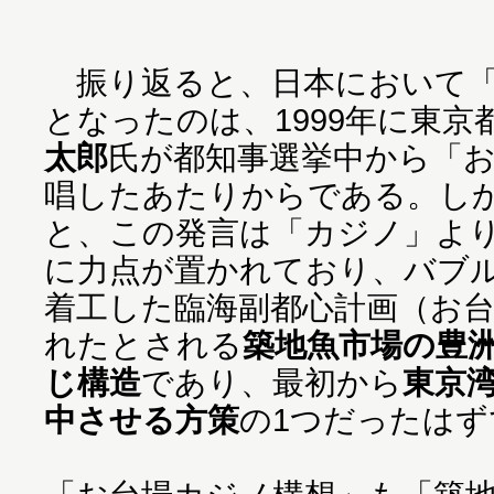
振り返ると、日本において「
となったのは、1999年に東京
太郎
氏が都知事選挙中から「
唱したあたりからである。し
と、この発言は「カジノ」よ
に力点が置かれており、バブル
着工した臨海副都心計画（お台場
れたとされる
築地魚市場の豊
じ構造
であり、最初から
東京
中させる方策
の1つだったはず