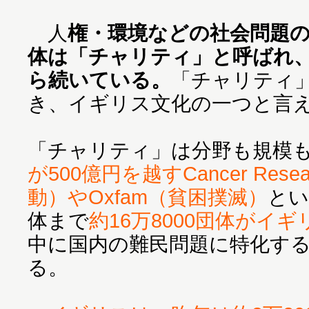
人
権・環境などの社会問題
体は「チャリティ」と呼ばれ、
ら続いている。
「チャリティ
き、イギリス文化の一つと言
「チャリティ」は分野も規模
が500億円を越すCancer Res
動）やOxfam（貧困撲滅）
とい
体まで
約16万8000団体がイ
中に国内の難民問題に特化す
る。