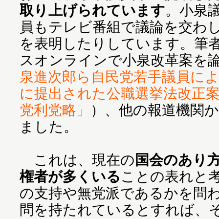
取り上げられています
。小泉
員もテレビ番組で議論を交わ
を表明したりしています。筆
スオンラインで小泉改革案を
泉進次郎ら自民党若手議員に
に提出された公職選挙法改正
党利党略」
）、他の報道機関
ました。
これは、現在の
国会のあり
権者が多くいる
ことの表れと
の支持や無党派であるかを問
問を持たれているとすれば、