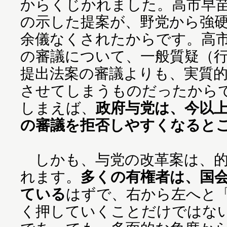
からくじかれました。高市早
の示した提案が、野党から強
余儀なくされたからです。高
の審議について、一般質疑（
提出法案の審議よりも、実質
させてしまうものだったから
しまえば、
政府与党は、今以
の審議を拒否しやすくなると
しかも、与党の改革案は、的
れます。
多くの有権者は、国
ている
はずで、右から左へと
く押していくことだけではな