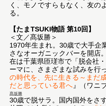
く、モノですらもなく、友の
る。
【たまTSUKI物語 第10回】
＜文／髙坂勝＞
1970年生まれ。30歳で大手
さなオーガニックバーを開店。
在は千葉県匝瑳市で「脱会社
ーマに、さまざまな試みを行
の時代を、先に生きる～まだ
だと思っている君へ
』（ワニ
髙坂勝
30歳で脱サラ。国内国外をさ