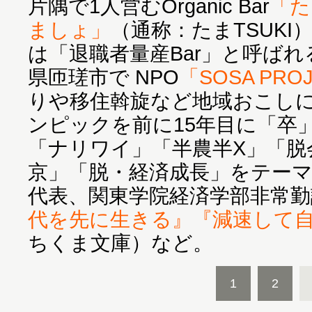
片隅で1人営むOrganic Bar
「た
ましょ」
（通称：たまTSUKI
は「退職者量産Bar」と呼ば
県匝瑳市で NPO
「SOSA PRO
りや移住斡旋など地域おこしに
ンピックを前に15年目に「卒
「ナリワイ」「半農半X」「脱
京」「脱・経済成長」をテーマ
代表、関東学院経済学部非常勤
代を先に生きる』
『減速して
ちくま文庫）など。
1
2