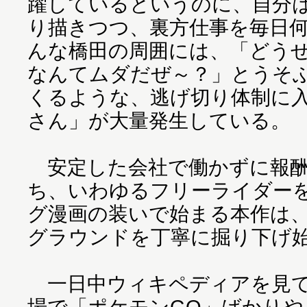
躍しているというのに、自分
り描きつつ、裏方仕事を毎日
んな橋田の周囲には、「どう
なんてムダだぜ～？」とうそ
くるような、逃げ切り体制に
さん」が大量発生している。
安定した会社で働かずに報酬
ち、いわゆるフリーライダー
グ漫画の装いで始まる本作は
グラウンドを丁寧に掘り下げ
一日中ウィキペディアを見て
場で「ポケモンGO」ばかり