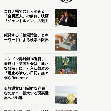
コロナ禍でむしろ沁みる
「全員悪人」の祭典。映画
『ジェントルメン』の魅力
頻発する「検索汚染」とキ
ーワードによる検索の限界
ロンドン再封鎖16週目。
最終回・英国社会は「新た
な段階」に。＜入江敦彦の
『足止め喰らい日記』嫌々
乍らReturns＞
仮想通貨は“仮想”な存在
なのか？ 拡大する現実世
界への影響