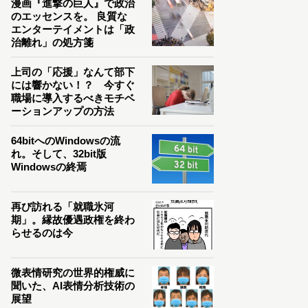
漫画『進撃の巨人』で政治
のエッセンスを。 良質な
エンターテイメントは「政
治離れ」の処方箋
上司の「応援」なんて部下
には響かない！？ 今すぐ
職場に導入するべきモチベ
ーションアップの方法
64bitへのWindowsの流
れ。そして、32bit版
Windowsの終焉
再び訪れる「就職氷河
期」。縁故優遇政権を終わ
らせるのは今
微表情研究の世界的権威に
聞いた、AI表情分析技術の
展望