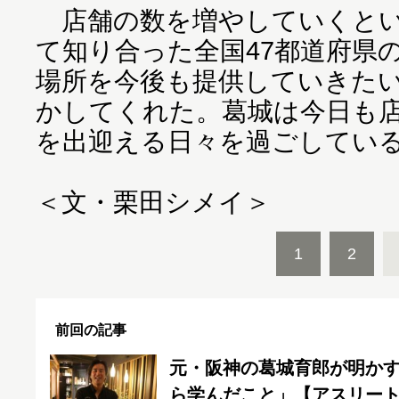
店舗の数を増やしていくとい
て知り合った全国47都道府県
場所を今後も提供していきた
かしてくれた。葛城は今日も
を出迎える日々を過ごしてい
＜文・栗田シメイ＞
1
2
前回の記事
元・阪神の葛城育郎が明か
ら学んだこと」【アスリー