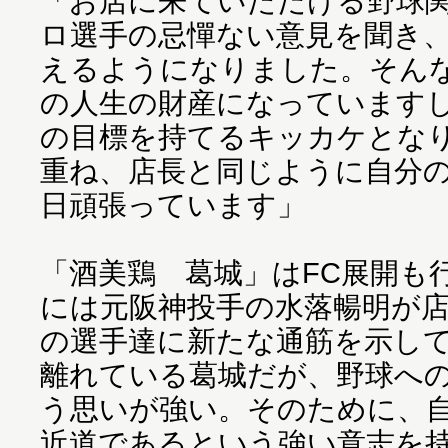
「お店に来ていただける野球
ロ選手の忌憚ない意見を聞き
えるようになりました。そん
の人生の財産になっています
の目標を持てるキッカケとな
重ね、店長と同じように自分
日頑張っています」
「酒美鶏 葛城」はFC展開も
には元阪神投手の水落暢明が
の選手達に新たな通筋を示し
離れている葛城だが、野球へ
う思いが強い。そのために、
近道であるという強い意志を