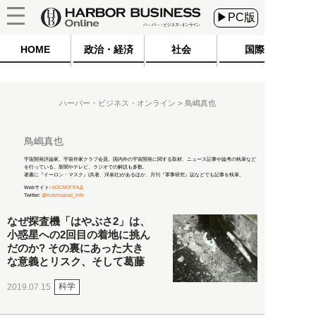
▶PC版
HOME
政治・経済
社会
国際
ハーバー・ビジネス・オンライン
鳥嶋真也
鳥嶋真也
宇宙開発評論家。宇宙作家クラブ会員。国内外の宇宙開発に関する取材、ニュース記事や論考の執筆など
を行っている。新聞やテレビ、ラジオでの解説も多数。
著書に『イーロン・マスク』(共著、洋泉社)があるほか、月刊『軍事研究』誌などでも記事を執筆。
Webサイト:
КОСМОГРАД
Twitter:
@Kosmograd_Info
なぜ探査機「はやぶさ2」は、
小惑星への2回目の着地に挑ん
だのか? その裏にあった大き
な意義とリスク、そして葛藤
科学
2019.07.15