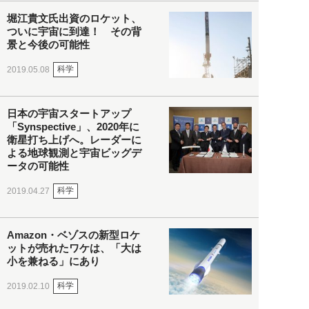
堀江貴文氏出資のロケット、
ついに宇宙に到達！ その背
景と今後の可能性
科学
2019.05.08
日本の宇宙スタートアップ
「Synspective」、2020年に
衛星打ち上げへ。レーダーに
よる地球観測と宇宙ビッグデ
ータの可能性
科学
2019.04.27
Amazon・ベゾスの新型ロケ
ットが売れたワケは、「大は
小を兼ねる」にあり
科学
2019.02.10