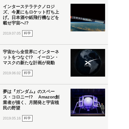
インターステラテクノロジ
ズ、今夏にもロケット打ち上
げ。日本酒や紙飛行機などを
載せ宇宙へ!?
科学
2019.07.05
宇宙から全世界にインターネ
ットをつなぐ!? イーロン・
マスクの新たな計画が発動
科学
2019.06.02
夢は『ガンダム』のスペー
ス・コロニー!? Amazon創
業者が描く、月開発と宇宙植
民の野望
科学
2019.05.16