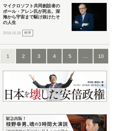
マイクロソフト共同創設者の
ポール・アレン氏が死去。深
海から宇宙まで駆け抜けたそ
の人生
科学
2018.10.20
1
2
3
4
5
…
10