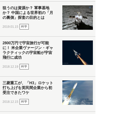
狙うのは資源か？ 軍事基地
か？ 中国による世界初の「月
の裏側」探査の目的とは
科学
2019.01.15
2800万円で宇宙旅行が可能
に！ 米企業ヴァージン・ギャ
ラクティックの宇宙船が宇宙
飛行に成功
科学
2018.12.19
三菱重工が、「H3」ロケット
打ち上げを英民間企業から初
受注できたワケ
科学
2018.12.15