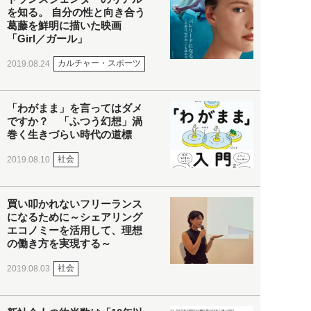
を知る。 自分の性と向き合う
葛藤を鮮明に描いた映画
「Girl／ガール」
カルチャー・スポーツ
2019.08.24
「わがまま」を言ってはダメ
ですか？ 「ふつう幻想」渦
巻く生きづらい時代の道標
社会
2019.08.10
買い叩かれないフリーランス
になるために～シェアリング
エコノミーを活用して、理想
の働き方を実現する～
社会
2019.08.03