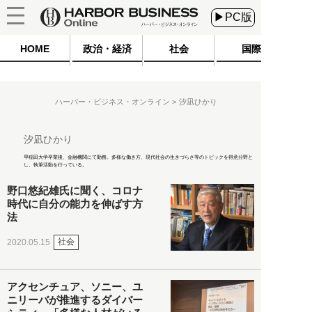
▶PC版
HOME
政治・経済
社会
国際
ハーバー・ビジネス・オンライン
汐凪ひかり
汐凪ひかり
早稲田大学卒業後、金融機関にて勤務。多様な働き方、現代社会の生きづらさ等のトピックを得意分野と
し、執筆活動を行っている。
野口悠紀雄氏に聞く、コロナ
時代に自分の能力を伸ばす方
法
社会
2020.05.15
アクセンチュア、ソニー、ユ
ニリーバが推進するダイバー