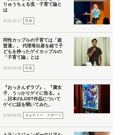
りゅうちぇる流・子育て論と
は
社会
2019.10.17
同性カップルの子育ては「超
普通」。 代理母出産を経て子
どもを持ったゲイカップルの
「子育て論」とは
社会
2019.09.06
『おっさんずラブ』、『腐女
子、うっかりゲイに告る。』
…日本のLGBT作品について
ゲイに話を聞いてみた。
カルチャー・スポーツ
2019.09.05
トランスジェンダーのリアル