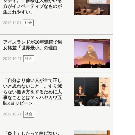
シティ。「多様な人材がいる
方がイノベーティブなものが
生まれやすい」
社会
2019.11.01
アイスランドが10年連続で男
女格差「世界最小」の理由
社会
2019.10.27
「自分より偉い人が全て正し
いと思わないこと」。すり減
らない働き方をするために大
事なこととは？＜ハヤカワ五
味×ヨッピー＞
社会
2019.10.21
「炎上」したって曲げない。