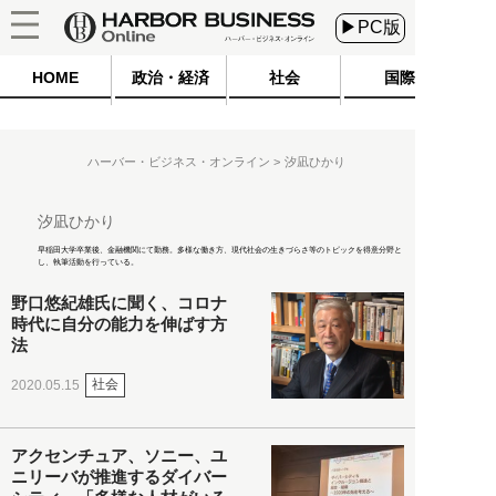
▶PC版
HOME
政治・経済
社会
国際
ハーバー・ビジネス・オンライン
汐凪ひかり
汐凪ひかり
早稲田大学卒業後、金融機関にて勤務。多様な働き方、現代社会の生きづらさ等のトピックを得意分野と
し、執筆活動を行っている。
野口悠紀雄氏に聞く、コロナ
時代に自分の能力を伸ばす方
法
社会
2020.05.15
アクセンチュア、ソニー、ユ
ニリーバが推進するダイバー