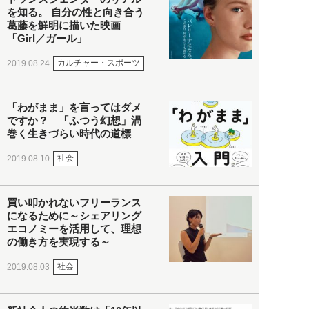
を知る。 自分の性と向き合う
葛藤を鮮明に描いた映画
「Girl／ガール」
カルチャー・スポーツ
2019.08.24
「わがまま」を言ってはダメ
ですか？ 「ふつう幻想」渦
巻く生きづらい時代の道標
社会
2019.08.10
買い叩かれないフリーランス
になるために～シェアリング
エコノミーを活用して、理想
の働き方を実現する～
社会
2019.08.03