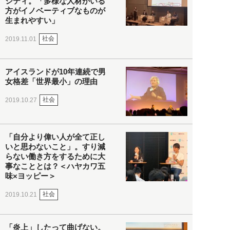
シティ。「多様な人材がいる
方がイノベーティブなものが
生まれやすい」
社会
2019.11.01
アイスランドが10年連続で男
女格差「世界最小」の理由
社会
2019.10.27
「自分より偉い人が全て正し
いと思わないこと」。すり減
らない働き方をするために大
事なこととは？＜ハヤカワ五
味×ヨッピー＞
社会
2019.10.21
「炎上」したって曲げない。