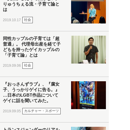
りゅうちぇる流・子育て論と
は
社会
2019.10.17
同性カップルの子育ては「超
普通」。 代理母出産を経て子
どもを持ったゲイカップルの
「子育て論」とは
社会
2019.09.06
『おっさんずラブ』、『腐女
子、うっかりゲイに告る。』
…日本のLGBT作品について
ゲイに話を聞いてみた。
カルチャー・スポーツ
2019.09.05
トランスジェンダーのリアル