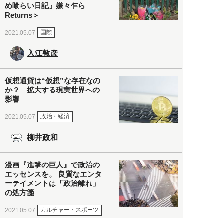
め喰らい日記』嫌々乍ら
Returns＞
国際
2021.05.07
入江敦彦
仮想通貨は“仮想”な存在なの
か？ 拡大する現実世界への
影響
政治・経済
2021.05.07
柳井政和
漫画『進撃の巨人』で政治の
エッセンスを。 良質なエンタ
ーテイメントは「政治離れ」
の処方箋
カルチャー・スポーツ
2021.05.07