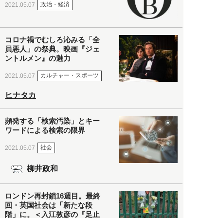
政治・経済
2021.05.07
コロナ禍でむしろ沁みる「全
員悪人」の祭典。映画『ジェ
ントルメン』の魅力
カルチャー・スポーツ
2021.05.07
ヒナタカ
頻発する「検索汚染」とキー
ワードによる検索の限界
社会
2021.05.07
柳井政和
ロンドン再封鎖16週目。最終
回・英国社会は「新たな段
階」に。＜入江敦彦の『足止