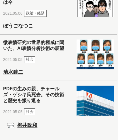
は今
政治・経済
2021.05.06
ぼうごなつこ
微表情研究の世界的権威に聞
いた、AI表情分析技術の展望
社会
2021.05.05
清水建二
PDFの生みの親、チャール
ズ・ゲシキ氏死去。その技術
と歴史を振り返る
社会
2021.05.05
柳井政和