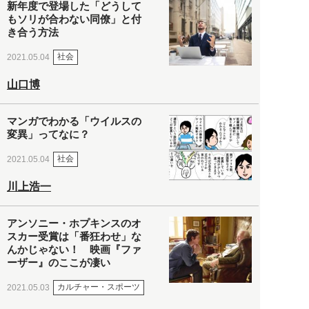
新年度で登場した「どうして
もソリが合わない同僚」と付
き合う方法
社会
2021.05.04
山口博
マンガでわかる「ウイルスの
変異」ってなに？
社会
2021.05.04
川上浩一
アンソニー・ホプキンスのオ
スカー受賞は「番狂わせ」な
んかじゃない！ 映画『ファ
ーザー』のここが凄い
カルチャー・スポーツ
2021.05.03