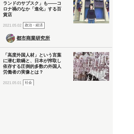
ランドのサブスク」も――コ
ロナ禍のなか「進化」する百
貨店
政治・経済
2021.05.02
都市商業研究所
「高度外国人材」という言葉
に潜む欺瞞と、日本が搾取し
依存する圧倒的多数の外国人
労働者の実像とは？
社会
2021.05.01
月刊日本
以前の記事をもっと見る