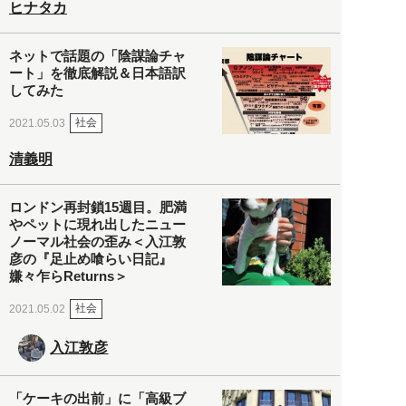
ヒナタカ
ネットで話題の「陰謀論チャ
ート」を徹底解説＆日本語訳
してみた
社会
2021.05.03
清義明
ロンドン再封鎖15週目。肥満
やペットに現れ出したニュー
ノーマル社会の歪み＜入江敦
彦の『足止め喰らい日記』
嫌々乍らReturns＞
社会
2021.05.02
入江敦彦
「ケーキの出前」に「高級ブ