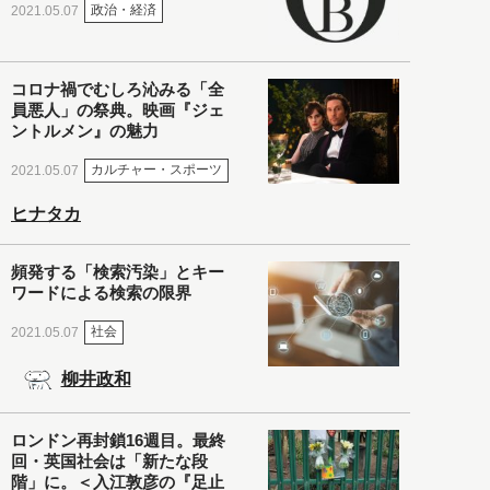
政治・経済
2021.05.07
コロナ禍でむしろ沁みる「全
員悪人」の祭典。映画『ジェ
ントルメン』の魅力
カルチャー・スポーツ
2021.05.07
ヒナタカ
頻発する「検索汚染」とキー
ワードによる検索の限界
社会
2021.05.07
柳井政和
ロンドン再封鎖16週目。最終
回・英国社会は「新たな段
階」に。＜入江敦彦の『足止