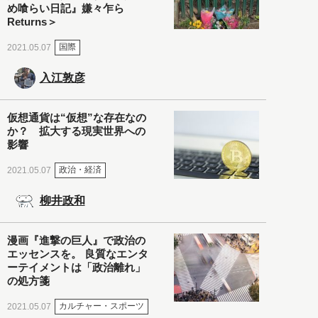
め喰らい日記』嫌々乍ら
Returns＞
国際
2021.05.07
入江敦彦
仮想通貨は“仮想”な存在なの
か？ 拡大する現実世界への
影響
政治・経済
2021.05.07
柳井政和
漫画『進撃の巨人』で政治の
エッセンスを。 良質なエンタ
ーテイメントは「政治離れ」
の処方箋
カルチャー・スポーツ
2021.05.07