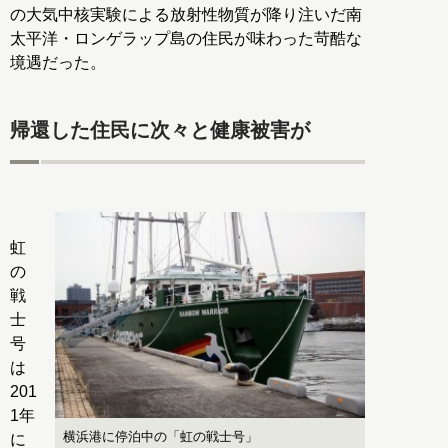
の大気中核実験による放射性物質が降り注いだ南
太平洋・ロンゲラップ島の住民が味わった苛酷な
境遇だった。
帰還した住民に次々と健康被害が
虹
の
戦
士
号
は
201
1年
横浜港に停泊中の「虹の戦士号」
に