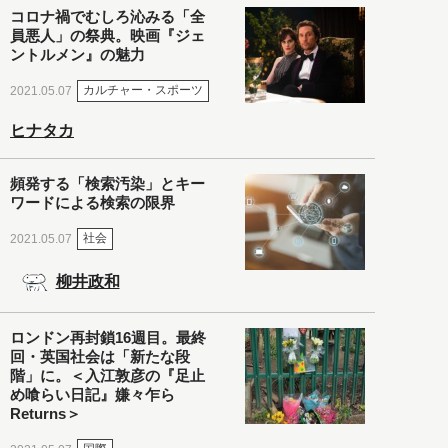
コロナ禍でむしろ沁みる「全
員悪人」の祭典。映画『ジェ
ントルメン』の魅力
カルチャー・スポーツ
2021.05.07
ヒナタカ
頻発する「検索汚染」とキー
ワードによる検索の限界
社会
2021.05.07
柳井政和
ロンドン再封鎖16週目。最終
回・英国社会は「新たな段
階」に。＜入江敦彦の『足止
め喰らい日記』嫌々乍ら
Returns＞