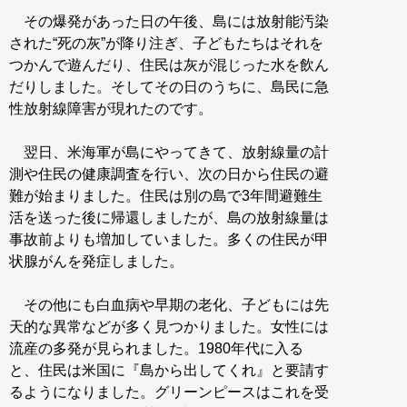
その爆発があった日の午後、島には放射能汚染
された“死の灰”が降り注ぎ、子どもたちはそれを
つかんで遊んだり、住民は灰が混じった水を飲ん
だりしました。そしてその日のうちに、島民に急
性放射線障害が現れたのです。
翌日、米海軍が島にやってきて、放射線量の計
測や住民の健康調査を行い、次の日から住民の避
難が始まりました。住民は別の島で3年間避難生
活を送った後に帰還しましたが、島の放射線量は
事故前よりも増加していました。多くの住民が甲
状腺がんを発症しました。
その他にも白血病や早期の老化、子どもには先
天的な異常などが多く見つかりました。女性には
流産の多発が見られました。1980年代に入る
と、住民は米国に『島から出してくれ』と要請す
るようになりました。グリーンピースはこれを受