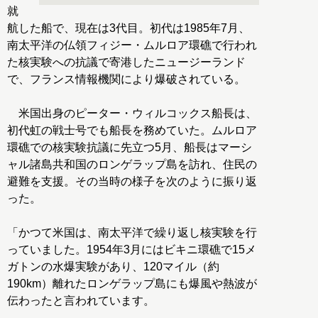
就
航した船で、現在は3代目。初代は1985年7月、
南太平洋の仏領フィジー・ムルロア環礁で行われ
た核実験への抗議で寄港したニュージーランド
で、フランス情報機関により爆破されている。
米国出身のピーター・ウィルコックス船長は、
初代虹の戦士号でも船長を務めていた。ムルロア
環礁での核実験抗議に先立つ5月、船長はマーシ
ャル諸島共和国のロンゲラップ島を訪れ、住民の
避難を支援。その当時の様子を次のように振り返
った。
「かつて米国は、南太平洋で繰り返し核実験を行
っていました。1954年3月にはビキニ環礁で15メ
ガトンの水爆実験があり、120マイル（約
190km）離れたロンゲラップ島にも爆風や熱波が
伝わったと言われています。