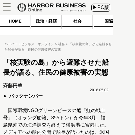
▶PC版
HOME
政治・経済
社会
国際
ハーバー・ビジネス・オンライン
社会
「核実験の島」から避難させ
た船長が語る、住民の健康被害の実態
「核実験の島」から避難させた船
長が語る、住民の健康被害の実態
斉藤円華
2016.05.02
バックナンバー
国際環境NGOグリーンピースの船「虹の戦士
号」（オランダ船籍、855トン）が今年3月、福
島県沖での海洋調査を終えて横浜港に寄港した。
メディアへの船内公開で船長が語ったのは、米国