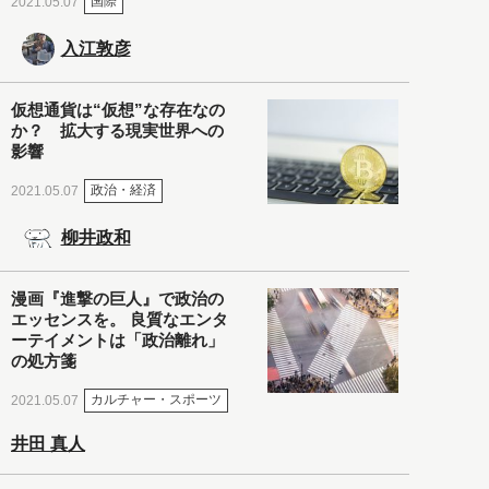
国際
2021.05.07
入江敦彦
仮想通貨は“仮想”な存在なの
か？ 拡大する現実世界への
影響
政治・経済
2021.05.07
柳井政和
漫画『進撃の巨人』で政治の
エッセンスを。 良質なエンタ
ーテイメントは「政治離れ」
の処方箋
カルチャー・スポーツ
2021.05.07
井田 真人