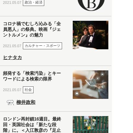
政治・経済
2021.05.07
コロナ禍でむしろ沁みる「全
員悪人」の祭典。映画『ジェ
ントルメン』の魅力
カルチャー・スポーツ
2021.05.07
ヒナタカ
頻発する「検索汚染」とキー
ワードによる検索の限界
社会
2021.05.07
柳井政和
ロンドン再封鎖16週目。最終
回・英国社会は「新たな段
階」に。＜入江敦彦の『足止