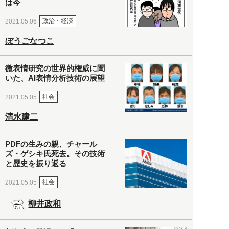
は今
政治・経済
2021.05.06
ぼうごなつこ
微表情研究の世界的権威に聞
いた、AI表情分析技術の展望
社会
2021.05.05
清水建二
PDFの生みの親、チャール
ズ・ゲシキ氏死去。その技術
と歴史を振り返る
社会
2021.05.05
柳井政和