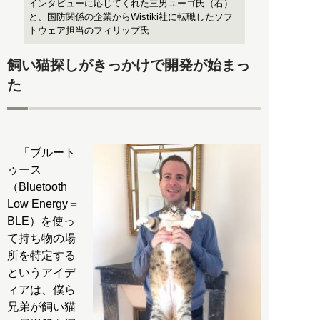
インタビューに応じてくれた三男ユーゴ氏（右）
と、国防関係の企業からWistiki社に転職したソフ
トウェア担当のフィリップ氏
飼い猫探しがきっかけで開発が始まっ
た
「ブルート
ゥース
（Bluetooth
Low Energy＝
BLE）を使っ
て持ち物の場
所を特定する
というアイデ
ィアは、僕ら
兄弟が飼い猫