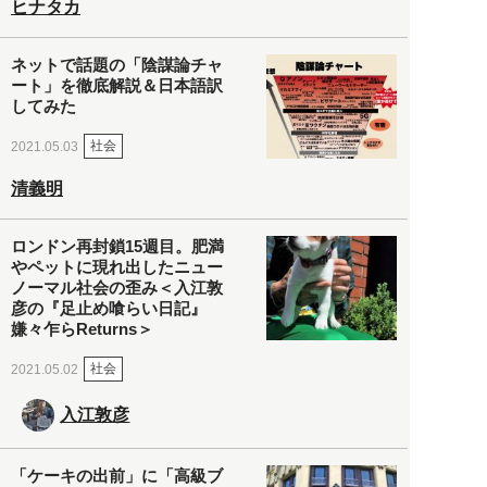
ヒナタカ
ネットで話題の「陰謀論チャ
ート」を徹底解説＆日本語訳
してみた
社会
2021.05.03
清義明
ロンドン再封鎖15週目。肥満
やペットに現れ出したニュー
ノーマル社会の歪み＜入江敦
彦の『足止め喰らい日記』
嫌々乍らReturns＞
社会
2021.05.02
入江敦彦
「ケーキの出前」に「高級ブ