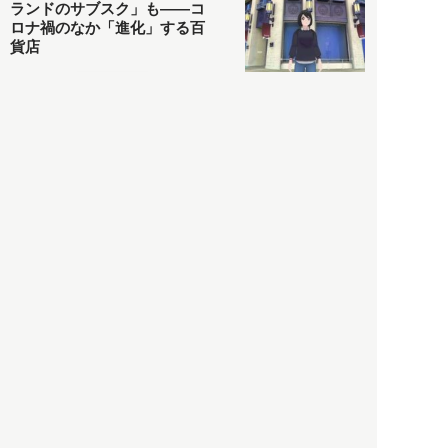
ランドのサブスク」も――コ
ロナ禍のなか「進化」する百
貨店
政治・経済
2021.05.02
都市商業研究所
「高度外国人材」という言葉
に潜む欺瞞と、日本が搾取し
依存する圧倒的多数の外国人
労働者の実像とは？
社会
2021.05.01
月刊日本
以前の記事をもっと見る