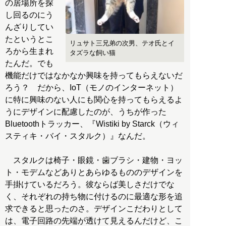
の居場所を探
し回るのにう
んざりしてい
たというとこ
リュサト三兄弟の次男、テオ氏とイ
ろから生まれ
タズラな飼い猫
たんだ。でも
機能だけではなかなか興味を持ってもらえないだ
ろう？ だから、IoT（モノのインターネット）
に特に興味のない人にも関心を持ってもらえるよ
うにデザインに配慮したのが、うちが作った
Bluetoothトラッカー、『Wistiki by Starck（ウィ
スティキ・バイ・スタルク）』なんだ。
スタルクは椅子・眼鏡・歯ブラシ・建物・ヨッ
ト・モデムなどありとあらゆるもののデザインを
手掛けているだろう。彼ならば美しさだけでな
く、それぞれの持ち物に付けるのに最適な形を追
求できると思ったのさ。デザインこだわりとして
は、電子回路の先端が透けて見えるんだけど、こ