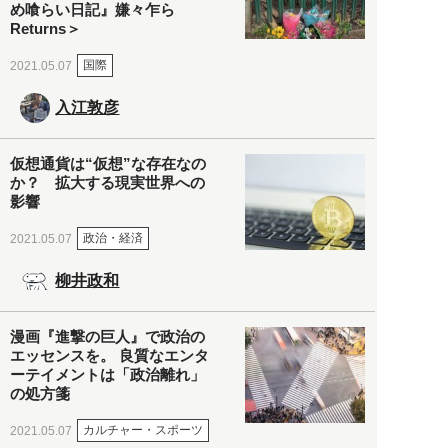
め喰らい日記』嫌々乍ら
Returns＞
国際
2021.05.07
入江敦彦
仮想通貨は“仮想”な存在なの
か？ 拡大する現実世界への
影響
政治・経済
2021.05.07
柳井政和
漫画『進撃の巨人』で政治の
エッセンスを。 良質なエンタ
ーテイメントは「政治離れ」
の処方箋
カルチャー・スポーツ
2021.05.07