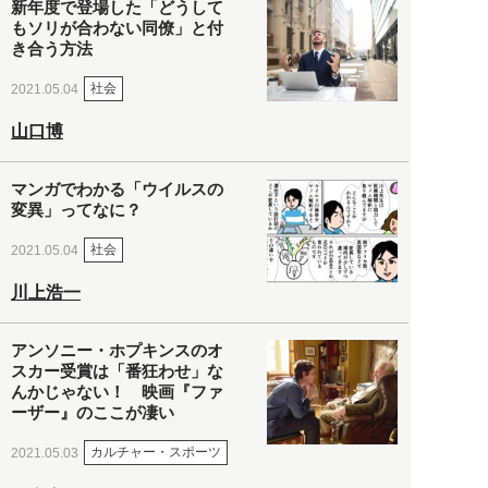
新年度で登場した「どうして
もソリが合わない同僚」と付
き合う方法
社会
2021.05.04
山口博
マンガでわかる「ウイルスの
変異」ってなに？
社会
2021.05.04
川上浩一
アンソニー・ホプキンスのオ
スカー受賞は「番狂わせ」な
んかじゃない！ 映画『ファ
ーザー』のここが凄い
カルチャー・スポーツ
2021.05.03