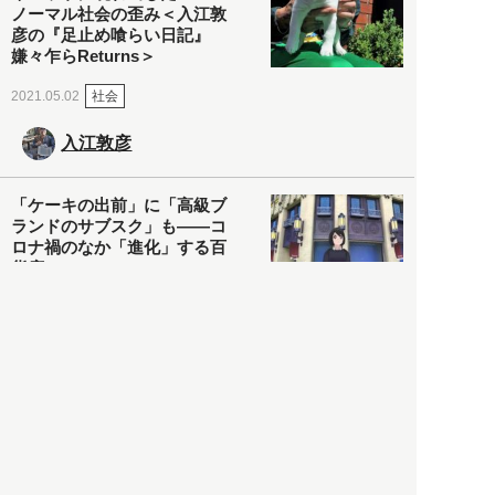
ノーマル社会の歪み＜入江敦
彦の『足止め喰らい日記』
嫌々乍らReturns＞
社会
2021.05.02
入江敦彦
「ケーキの出前」に「高級ブ
ランドのサブスク」も――コ
ロナ禍のなか「進化」する百
貨店
政治・経済
2021.05.02
都市商業研究所
「高度外国人材」という言葉
に潜む欺瞞と、日本が搾取し
依存する圧倒的多数の外国人
労働者の実像とは？