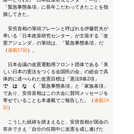
「緊急事態条項」に長年こだわってきたことを指
摘してきた。
安倍首相の筆頭ブレーンと呼ばれる伊藤哲夫が
率いる「日本政策研究センター」が主張する「改
憲アジェンダ」の筆頭は、「緊急事態条項」だ
（
連載17回
）。
日本会議の改憲運動用フロント団体である「美
しい日本の憲法をつくる会国民の会」の総会で具
体的に述べられた改憲目標は「憲法9条2項」
で は な く
「緊急事態条項」と「家族条項」
であり、安倍首相はこの大会に賛同メッセージを
寄せていることも本連載でご報告した。（
連載24
回
）
こうした経緯を踏まえると、安倍首相が国会の
答弁でさえ「自分の任期中に改憲を成し遂げた