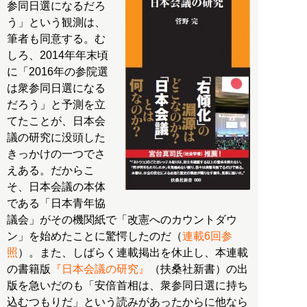
参同日選になるだろ
う」という観測は、
筆者も同意する。む
しろ、2014年年末頃
に「2016年の参院選
は衆参同日選になる
だろう」と予測を立
てたことが、日本会
議の研究に没頭した
きっかけの一つでさ
えある。だからこ
そ、日本会議の本体
である「日本青年協
議会」がその機関紙で「改憲へのカウントダウ
ン」を始めたことに驚愕したのだ（
連載6回参
照
）。また、しばらく連載掲出を休止し、本連載
の書籍版
『日本会議の研究』
（扶桑社新書）の出
版を急いだのも「安倍首相は、衆参同日選に持ち
込むつもりだ」という読みがあったからに他なら