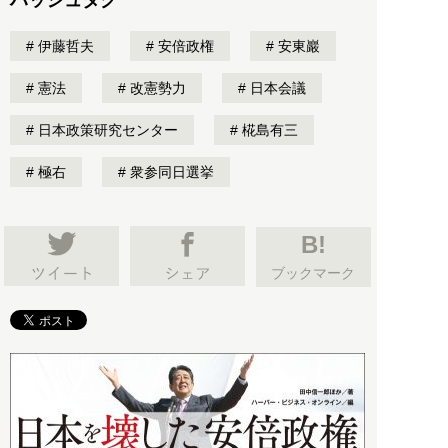
ハッシュタグ
伊藤哲夫
安倍政権
安東巖
憲法
改憲勢力
日本会議
日本政策研究センター
椛島有三
極右
衆参同日選挙
B!
ブックマーク