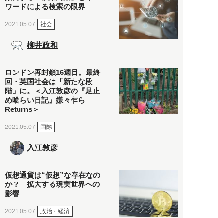
ワードによる検索の限界
社会
2021.05.07
柳井政和
ロンドン再封鎖16週目。最終
回・英国社会は「新たな段
階」に。＜入江敦彦の『足止
め喰らい日記』嫌々乍ら
Returns＞
国際
2021.05.07
入江敦彦
仮想通貨は“仮想”な存在なの
か？ 拡大する現実世界への
影響
政治・経済
2021.05.07