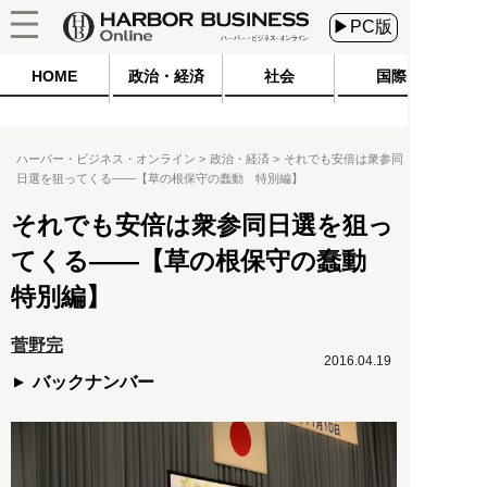
▶PC版
HOME
政治・経済
社会
国際
ハーバー・ビジネス・オンライン
政治・経済
それでも安倍は衆参同
日選を狙ってくる――【草の根保守の蠢動 特別編】
それでも安倍は衆参同日選を狙っ
てくる――【草の根保守の蠢動
特別編】
菅野完
2016.04.19
バックナンバー