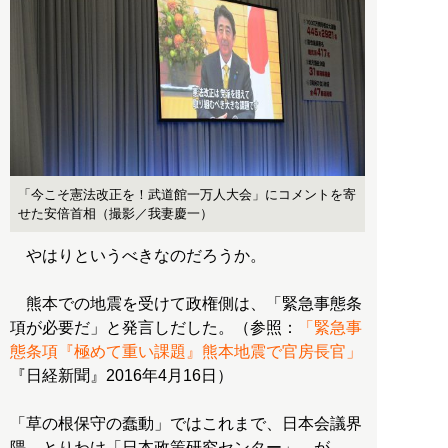
「今こそ憲法改正を！武道館一万人大会」にコメントを寄
せた安倍首相（撮影／我妻慶一）
やはりというべきなのだろうか。
熊本での地震を受けて政権側は、「緊急事態条
項が必要だ」と発言しだした。（参照：
「緊急事
態条項『極めて重い課題』熊本地震で官房長官」
『日経新聞』2016年4月16日）
「草の根保守の蠢動」ではこれまで、日本会議界
隈—とりわけ「日本政策研究センター」—が、