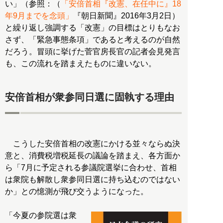
い」（参照：（
「安倍首相『改憲、在任中に』18
年9月までを念頭」
『朝日新聞』2016年3月2日）
と繰り返し強調する「改憲」の目標はとりもなお
さず、「緊急事態条項」であると考えるのが自然
だろう。冒頭に挙げた菅官房長官の記者会見発言
も、この流れを踏まえたものに違いない。
安倍首相が衆参同日選に固執する理由
こうした安倍首相の改憲にかける並々ならぬ決
意と、消費税増税延長の議論を踏まえ、各方面か
ら「7月に予定される参議院選挙に合わせ、首相
は衆院も解散し衆参同日選に持ち込むのではない
か」との憶測が飛び交うようになった。
「今夏の参院選は衆