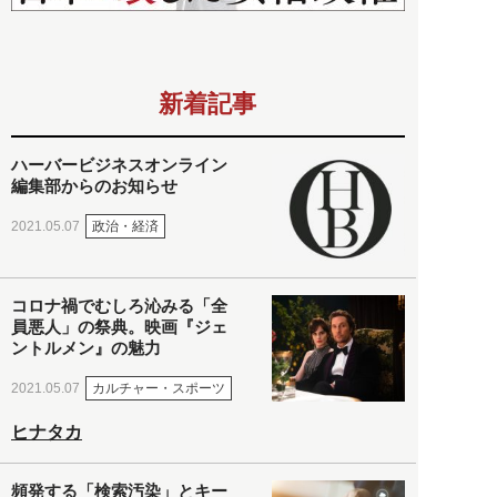
新着記事
ハーバービジネスオンライン
編集部からのお知らせ
政治・経済
2021.05.07
コロナ禍でむしろ沁みる「全
員悪人」の祭典。映画『ジェ
ントルメン』の魅力
カルチャー・スポーツ
2021.05.07
ヒナタカ
頻発する「検索汚染」とキー