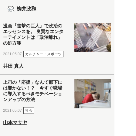
柳井政和
漫画『進撃の巨人』で政治の
エッセンスを。 良質なエンタ
ーテイメントは「政治離れ」
の処方箋
カルチャー・スポーツ
2021.05.07
井田 真人
上司の「応援」なんて部下に
は響かない！？ 今すぐ職場
に導入するべきモチベーショ
ンアップの方法
社会
2021.05.07
山本マサヤ