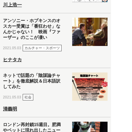
川上浩一
アンソニー・ホプキンスのオ
スカー受賞は「番狂わせ」な
んかじゃない！ 映画『ファ
ーザー』のここが凄い
カルチャー・スポーツ
2021.05.03
ヒナタカ
ネットで話題の「陰謀論チャ
ート」を徹底解説＆日本語訳
してみた
社会
2021.05.03
清義明
ロンドン再封鎖15週目。肥満
やペットに現れ出したニュー