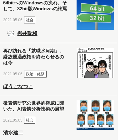
64bitへのWindowsの流れ。そ
して、32bit版Windowsの終焉
社会
2021.05.06
柳井政和
再び訪れる「就職氷河期」。
縁故優遇政権を終わらせるの
は今
政治・経済
2021.05.06
ぼうごなつこ
微表情研究の世界的権威に聞
いた、AI表情分析技術の展望
社会
2021.05.05
清水建二