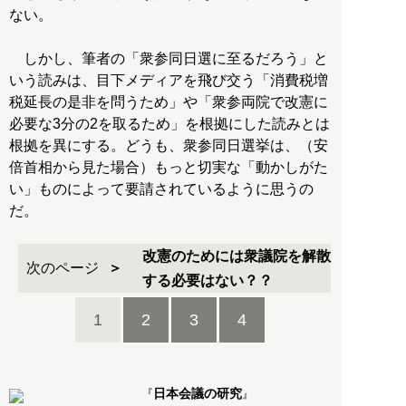
ない。
しかし、筆者の「衆参同日選に至るだろう」と
いう読みは、目下メディアを飛び交う「消費税増
税延長の是非を問うため」や「衆参両院で改憲に
必要な3分の2を取るため」を根拠にした読みとは
根拠を異にする。どうも、衆参同日選挙は、（安
倍首相から見た場合）もっと切実な「動かしがた
い」ものによって要請されているように思うの
だ。
改憲のためには衆議院を解散
次のページ
する必要はない？？
1
2
3
4
日本会議の研究
『
』