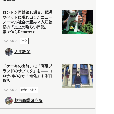
ロンドン再封鎖15週目。肥満
やペットに現れ出したニュー
ノーマル社会の歪み＜入江敦
彦の『足止め喰らい日記』
嫌々乍らReturns＞
社会
2021.05.02
入江敦彦
「ケーキの出前」に「高級ブ
ランドのサブスク」も――コ
ロナ禍のなか「進化」する百
貨店
政治・経済
2021.05.02
都市商業研究所