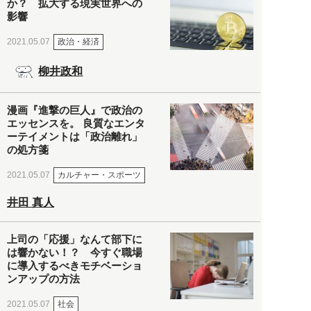
か？ 拡大する現実世界への
影響
政治・経済
2021.05.07
柳井政和
漫画『進撃の巨人』で政治の
エッセンスを。 良質なエンタ
ーテイメントは「政治離れ」
の処方箋
カルチャー・スポーツ
2021.05.07
井田 真人
上司の「応援」なんて部下に
は響かない！？ 今すぐ職場
に導入するべきモチベーショ
ンアップの方法
社会
2021.05.07