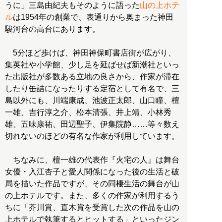
うに」三島由紀夫もそのように語った
山の上ホテ
ル
は1954年の創業で、表通りから奥まった神田
駿河台の高台にあります。
5分ほど歩けば、神田神保町書店街が広がり、
集英社や小学館、少し足を延ばせば新潮社といっ
た出版社が多数ある立地の良さから、作家が滞在
したり缶詰になったりする定宿として有名で、三
島以外にも、川端康成、池波正太郎、山口瞳、檀
一雄、吉行淳之介、松本清張、井上靖、小林秀
雄、五味康祐、田辺聖子、伊集院静……等々数え
切れないのほどの有名な作家が利用しています。
ちなみに、檀一雄の代表作『火宅の人』は舞台
女優・入江杏子と愛人関係になった後の生活と破
局を描いた作品ですが、その同棲生活の舞台が山
の上ホテルです。また、多くの作家が利用するう
ちに「芥川賞、直木賞を受賞した次の作品を山の
上ホテルで執筆するとヒットする」といったジン