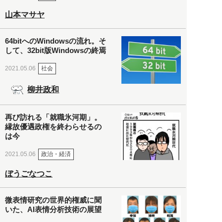
山本マサヤ
64bitへのWindowsの流れ。そ
して、32bit版Windowsの終焉
社会
2021.05.06
柳井政和
再び訪れる「就職氷河期」。
縁故優遇政権を終わらせるの
は今
政治・経済
2021.05.06
ぼうごなつこ
微表情研究の世界的権威に聞
いた、AI表情分析技術の展望