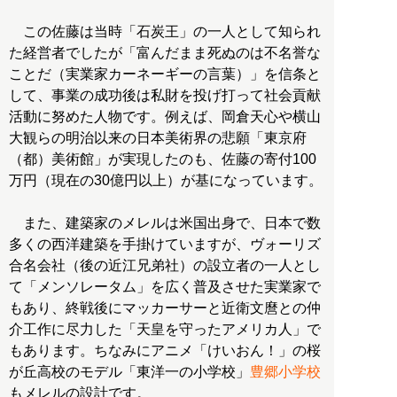
この佐藤は当時「石炭王」の一人として知られ
た経営者でしたが「富んだまま死ぬのは不名誉な
ことだ（実業家カーネーギーの言葉）」を信条と
して、事業の成功後は私財を投げ打って社会貢献
活動に努めた人物です。例えば、岡倉天心や横山
大観らの明治以来の日本美術界の悲願「東京府
（都）美術館」が実現したのも、佐藤の寄付100
万円（現在の30億円以上）が基になっています。
また、建築家のメレルは米国出身で、日本で数
多くの西洋建築を手掛けていますが、ヴォーリズ
合名会社（後の近江兄弟社）の設立者の一人とし
て「メンソレータム」を広く普及させた実業家で
もあり、終戦後にマッカーサーと近衛文麿との仲
介工作に尽力した「天皇を守ったアメリカ人」で
もあります。ちなみにアニメ「けいおん！」の桜
が丘高校のモデル「東洋一の小学校」
豊郷小学校
もメレルの設計です。