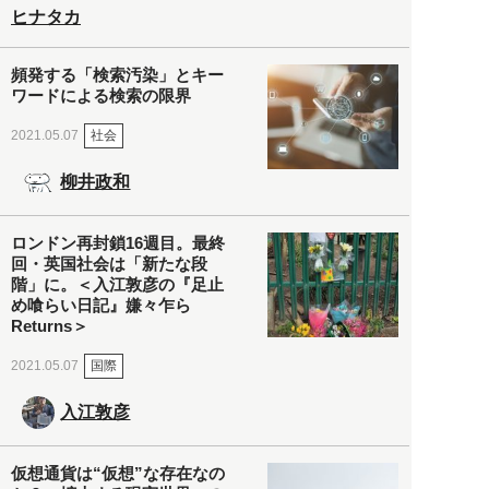
ヒナタカ
頻発する「検索汚染」とキー
ワードによる検索の限界
社会
2021.05.07
柳井政和
ロンドン再封鎖16週目。最終
回・英国社会は「新たな段
階」に。＜入江敦彦の『足止
め喰らい日記』嫌々乍ら
Returns＞
国際
2021.05.07
入江敦彦
仮想通貨は“仮想”な存在なの