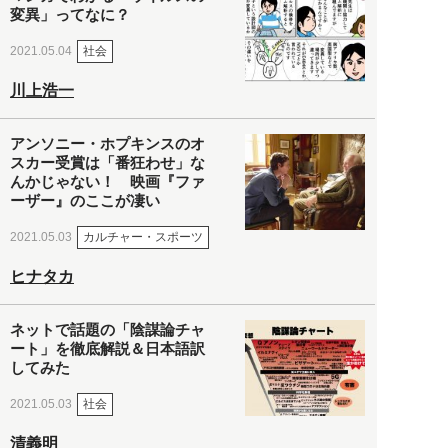
変異」ってなに？
社会
2021.05.04
川上浩一
アンソニー・ホプキンスのオ
スカー受賞は「番狂わせ」な
んかじゃない！ 映画『ファ
ーザー』のここが凄い
カルチャー・スポーツ
2021.05.03
ヒナタカ
ネットで話題の「陰謀論チャ
ート」を徹底解説＆日本語訳
してみた
社会
2021.05.03
清義明