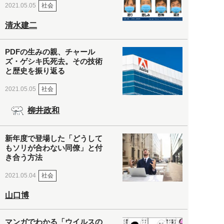
社会
2021.05.05
清水建二
PDFの生みの親、チャール
ズ・ゲシキ氏死去。その技術
と歴史を振り返る
社会
2021.05.05
柳井政和
新年度で登場した「どうして
もソリが合わない同僚」と付
き合う方法
社会
2021.05.04
山口博
マンガでわかる「ウイルスの