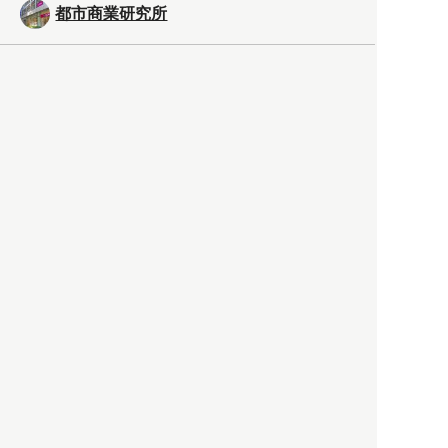
都市商業研究所
「高度外国人材」という言葉
に潜む欺瞞と、日本が搾取し
依存する圧倒的多数の外国人
労働者の実像とは？
社会
2021.05.01
月刊日本
以前の記事をもっと見る