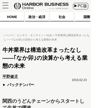
▶PC版
HOME
政治・経済
社会
国際
ハーバー・ビジネス・オンライン
社会
牛丼業界は構造改革まったな
し――｢なか卯｣の決算から考える業態の未来
牛丼業界は構造改革まったなし
――｢なか卯｣の決算から考える業
態の未来
平野健児
2016.02.23
バックナンバー
関西のうどんチェーンからスタートし
て牛丼で躍進