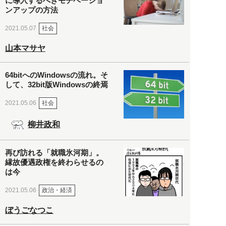
に導入するべきモチベーショ
ンアップの方法
社会
2021.05.07
山本マサヤ
64bitへのWindowsの流れ。そ
して、32bit版Windowsの終焉
社会
2021.05.06
柳井政和
再び訪れる「就職氷河期」。
縁故優遇政権を終わらせるの
は今
政治・経済
2021.05.06
ぼうごなつこ