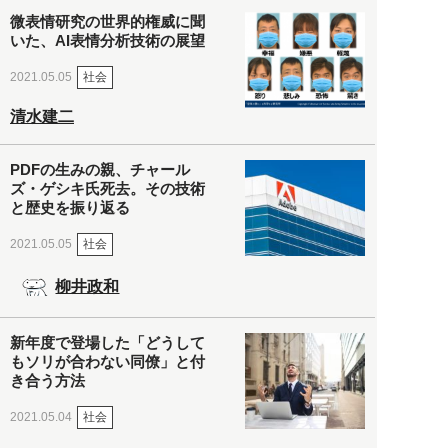
微表情研究の世界的権威に聞
いた、AI表情分析技術の展望
社会
2021.05.05
清水建二
PDFの生みの親、チャール
ズ・ゲシキ氏死去。その技術
と歴史を振り返る
社会
2021.05.05
柳井政和
新年度で登場した「どうして
もソリが合わない同僚」と付
き合う方法
社会
2021.05.04