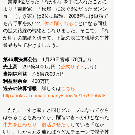
業界4位だった「なか卯」を手に入れたことに
より「吉野家」「松屋」に次ぐ3位だったゼンシ
ョー（すき家）は2位に躍進、2008年には単独で
も吉野家を抜いて
1位に躍り出る
ことになる同社
の拡大路線の端緒ともなりました。そこで、「な
か卯」の業績と併せて、下記の表にて現場の牛丼
業界も見ておきましょう。
第46期決算公告
売上高
297億4000万円（
公式サイト
当期純利益
利益剰余金
過去の決算情報
詳しくは
こちら
http://nokizal.com/company/show/id/1579166#flst
ただ、「すき家」と同じグループになってから
は被ることもあってか、躍進のきっかけとなった
牛丼を止めたり
、
復活させたり
している「なか
卯」。しかも元を辿ればうどんチェーンで親子丼