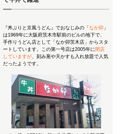
『丼ぶりと京風うどん』でおなじみの「
なか卯
」
は1969年に大阪府茨木市駅前のビルの地下で、
手作りうどん店として「なか卯茨木店」からスタ
ートしています。この第一号店は2005年に
閉店
していますが
、刻み葱や天かすも入れ放題で人気
だったようです。