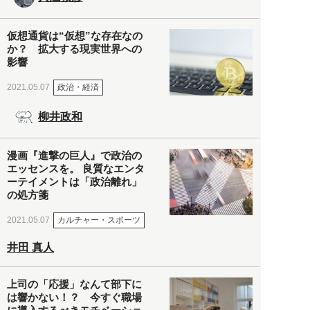
仮想通貨は“仮想”な存在なの
か？ 拡大する現実世界への
影響
政治・経済
2021.05.07
柳井政和
漫画『進撃の巨人』で政治の
エッセンスを。 良質なエンタ
ーテイメントは「政治離れ」
の処方箋
カルチャー・スポーツ
2021.05.07
井田 真人
上司の「応援」なんて部下に
は響かない！？ 今すぐ職場