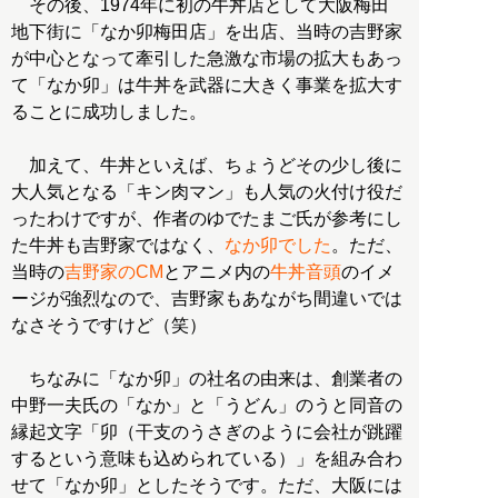
その後、1974年に初の牛丼店として大阪梅田
地下街に「なか卯梅田店」を出店、当時の吉野家
が中心となって牽引した急激な市場の拡大もあっ
て「なか卯」は牛丼を武器に大きく事業を拡大す
ることに成功しました。
加えて、牛丼といえば、ちょうどその少し後に
大人気となる「キン肉マン」も人気の火付け役だ
ったわけですが、作者のゆでたまご氏が参考にし
た牛丼も吉野家ではなく、
なか卯でした
。ただ、
当時の
吉野家のCM
とアニメ内の
牛丼音頭
のイメ
ージが強烈なので、吉野家もあながち間違いでは
なさそうですけど（笑）
ちなみに「なか卯」の社名の由来は、創業者の
中野一夫氏の「なか」と「うどん」のうと同音の
縁起文字「卯（干支のうさぎのように会社が跳躍
するという意味も込められている）」を組み合わ
せて「なか卯」としたそうです。ただ、大阪には