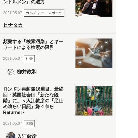
ントルメン』の魅力
カルチャー・スポーツ
2021.05.07
ヒナタカ
頻発する「検索汚染」とキー
ワードによる検索の限界
社会
2021.05.07
柳井政和
ロンドン再封鎖16週目。最終
回・英国社会は「新たな段
階」に。＜入江敦彦の『足止
め喰らい日記』嫌々乍ら
Returns＞
国際
2021.05.07
入江敦彦