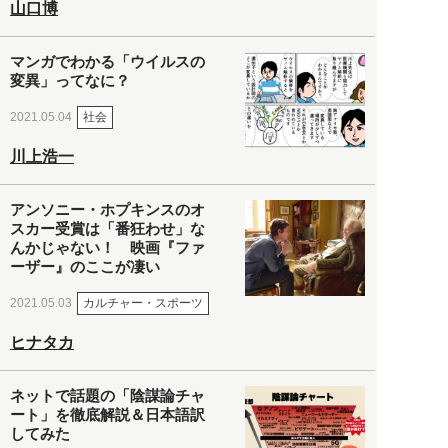
山口博
マンガでわかる「ウイルスの
変異」ってなに？
社会
2021.05.04
川上浩一
アンソニー・ホプキンスのオ
スカー受賞は「番狂わせ」な
んかじゃない！ 映画『ファ
ーザー』のここが凄い
カルチャー・スポーツ
2021.05.03
ヒナタカ
ネットで話題の「陰謀論チャ
ート」を徹底解説＆日本語訳
してみた