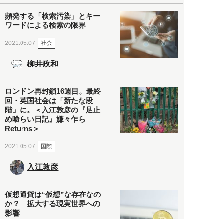
頻発する「検索汚染」とキー
ワードによる検索の限界
社会
2021.05.07
柳井政和
ロンドン再封鎖16週目。最終
回・英国社会は「新たな段
階」に。＜入江敦彦の『足止
め喰らい日記』嫌々乍ら
Returns＞
国際
2021.05.07
入江敦彦
仮想通貨は“仮想”な存在なの
か？ 拡大する現実世界への
影響