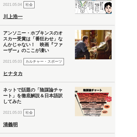
社会
2021.05.04
川上浩一
アンソニー・ホプキンスのオ
スカー受賞は「番狂わせ」な
んかじゃない！ 映画『ファ
ーザー』のここが凄い
カルチャー・スポーツ
2021.05.03
ヒナタカ
ネットで話題の「陰謀論チャ
ート」を徹底解説＆日本語訳
してみた
社会
2021.05.03
清義明