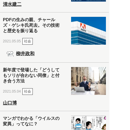
清水建二
PDFの生みの親、チャール
ズ・ゲシキ氏死去。その技術
と歴史を振り返る
社会
2021.05.05
柳井政和
新年度で登場した「どうして
もソリが合わない同僚」と付
き合う方法
社会
2021.05.04
山口博
マンガでわかる「ウイルスの
変異」ってなに？