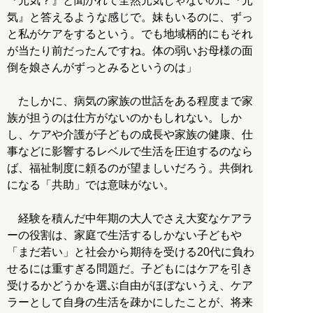
『元気？』と聞かれて全然元気じゃないのに『元
気』と答えるような感じで。妹もいるのに、ずっ
と私がケアをするという。でも地域柄的にもそれ
が当たり前だったんですね。体の弱いお母様の面
倒を娘さんがずっとみるというのは」
たしかに、病気の家族の世話をある程度まで家
族が担うのは仕方がないのかもしれない。しか
し、ケアや介護が子どもの成長や家族の健康、仕
事などに影響するレベルで生活を圧迫するのなら
ば、福祉制度に頼るのが望ましいだろう。共倒れ
になる「共助」では意味がない。
経験を積んだ中年期の大人でさえ大変なケアラ
ーの役割は、家庭で生活するしかない子どもや
「まだ若い」と社会から期待を受ける20代に負わ
せるには重すぎる問題だ。子どもにはケアを引き
受けるかどうかを選ぶ自由がほぼないうえ、ケア
ラーとして自身の生活を疎かにしたことが、将来