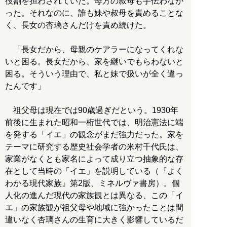
役割を担わされていた。母方の叔母も手伝わなか
った。それなのに、誰も妹や叔母を責めることな
く、長女の杏璃さんだけを責め続けた。
「長女だから、母親のケアラーになってくれな
いと困る。長女だから、家を継いでもらわないと
困る。そういう理由で、私と妹で扱いが全く違っ
たんです」
祖父母は現在では90歳過ぎだという。1930年
前後に生まれた昭和一桁世代では、明治憲法に端
を発する「イエ」の観念がまだ強力だった。家を
テーマに研究する歴史社会学者の米村千代氏は、
家業がなくとも家名によって成り立つ抽象的な存
在として当時の「イエ」を説明している（『よく
わかる現代家族』第2版、ミネルヴァ書房）。個
人化の進んだ現代の家族観とは異なる、この「イ
エ」の家族観が祖父母や地域に強かったことは間
違いなく杏璃さんの生育に大きく影響しているだ