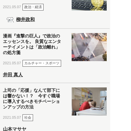
政治・経済
2021.05.07
柳井政和
漫画『進撃の巨人』で政治の
エッセンスを。 良質なエンタ
ーテイメントは「政治離れ」
の処方箋
カルチャー・スポーツ
2021.05.07
井田 真人
上司の「応援」なんて部下に
は響かない！？ 今すぐ職場
に導入するべきモチベーショ
ンアップの方法
社会
2021.05.07
山本マサヤ