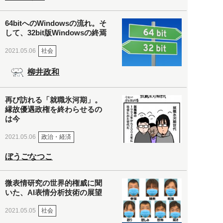
64bitへのWindowsの流れ。そ
して、32bit版Windowsの終焉
社会
2021.05.06
柳井政和
再び訪れる「就職氷河期」。
縁故優遇政権を終わらせるの
は今
政治・経済
2021.05.06
ぼうごなつこ
微表情研究の世界的権威に聞
いた、AI表情分析技術の展望
社会
2021.05.05