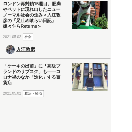
ロンドン再封鎖15週目。肥満
やペットに現れ出したニュー
ノーマル社会の歪み＜入江敦
彦の『足止め喰らい日記』
嫌々乍らReturns＞
社会
2021.05.02
入江敦彦
「ケーキの出前」に「高級ブ
ランドのサブスク」も――コ
ロナ禍のなか「進化」する百
貨店
政治・経済
2021.05.02
都市商業研究所
「高度外国人材」という言葉
に潜む欺瞞と、日本が搾取し