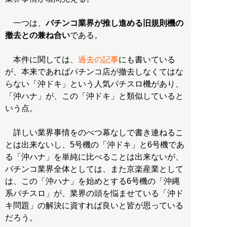
一つは、
パチンコ業界が推し進める旧規則機の
撤去との兼ね合い
である。
本件に関しては、
過去の記事
にも書いている
が、本来であればパチンコ店が撤去しなくてはな
らない「沖ドキ」という人気パチスロ機があり、
「沖ハナ」が、この「沖ドキ」と類似していると
いう点。
詳しい業界事情をのべつ幕なしで書き連ねるこ
とは出来ないし、5号機の「沖ドキ」と6号機であ
る「沖ハナ」を単純に比べることは出来ないが、
パチンコ業界全体としては、また京楽産業として
は、この「沖ハナ」を始めとする6号機の「沖縄
系パチスロ」が、業界の頭を悩ませている「沖ド
キ問題」の解決に資すれば良いと皆が思っている
だろう。