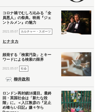
コロナ禍でむしろ沁みる「全
員悪人」の祭典。映画『ジェ
ントルメン』の魅力
カルチャー・スポーツ
2021.05.07
ヒナタカ
頻発する「検索汚染」とキー
ワードによる検索の限界
社会
2021.05.07
柳井政和
ロンドン再封鎖16週目。最終
回・英国社会は「新たな段
階」に。＜入江敦彦の『足止
め喰らい日記』嫌々乍ら