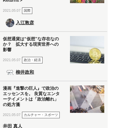
Returns＞
国際
2021.05.07
入江敦彦
仮想通貨は“仮想”な存在なの
か？ 拡大する現実世界への
影響
政治・経済
2021.05.07
柳井政和
漫画『進撃の巨人』で政治の
エッセンスを。 良質なエンタ
ーテイメントは「政治離れ」
の処方箋
カルチャー・スポーツ
2021.05.07
井田 真人