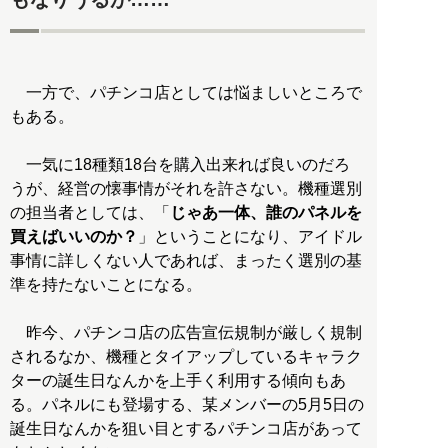
一方で、パチンコ店としては悩ましいところで
もある。
一気に18種類18台を購入出来れば良いのだろ
うが、経営の懐事情がそれを許さない。機種選別
の担当者としては、「
じゃあ一体、誰のパネルを
買えばいいのか？
」ということになり、アイドル
事情に詳しくない人であれば、まったく選別の基
準を持たないことになる。
昨今、パチンコ店の広告宣伝規制が厳しく規制
されるなか、機種とタイアップしているキャラク
ターの誕生日なんかを上手く利用する傾向もあ
る。パネルにも登場する、某メンバーの5月5日の
誕生日なんかを狙い目とするパチンコ店があって