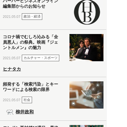
ハーバービジネスオンライン
編集部からのお知らせ
政治・経済
2021.05.07
コロナ禍でむしろ沁みる「全
員悪人」の祭典。映画『ジェ
ントルメン』の魅力
カルチャー・スポーツ
2021.05.07
ヒナタカ
頻発する「検索汚染」とキー
ワードによる検索の限界
社会
2021.05.07
柳井政和