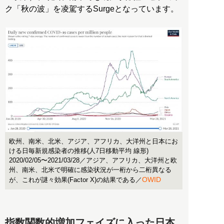
ク「秋の波」を凌駕するSurgeとなっています。
欧州、南米、北米、アジア、アフリカ、大洋州と日本にお
ける日毎新規感染者の推移(人7日移動平均 線形)
2020/02/05〜2021/03/28／アジア、アフリカ、大洋州と欧
州、南米、北米で明確に感染状況が一桁から二桁異なる
OWID
が、これが謎々効果(Factor X)の結果である／
指数関数的増加フェイズに入った日本