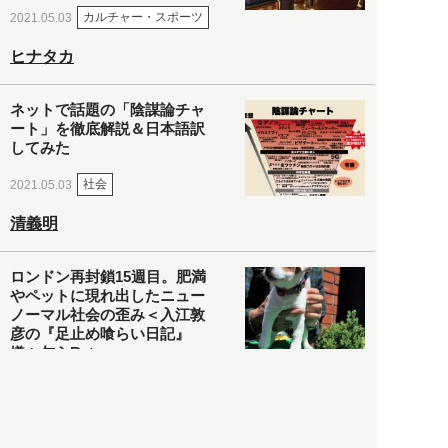
カルチャー・スポーツ
2021.05.03
ヒナタカ
ネットで話題の「陰謀論チャ
ート」を徹底解説＆日本語訳
してみた
社会
2021.05.03
清義明
ロンドン再封鎖15週目。肥満
やペットに現れ出したニュー
ノーマル社会の歪み＜入江敦
彦の『足止め喰らい日記』
嫌々乍らReturns＞
社会
2021.05.02
入江敦彦