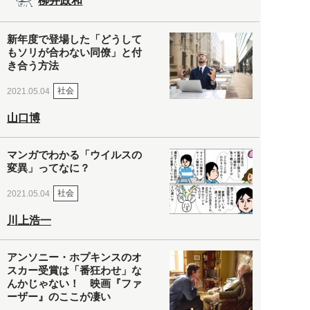
柳井政和
新年度で登場した「どうして
もソリが合わない同僚」と付
き合う方法
社会
2021.05.04
山口博
マンガでわかる「ウイルスの
変異」ってなに？
社会
2021.05.04
川上浩一
アンソニー・ホプキンスのオ
スカー受賞は「番狂わせ」な
んかじゃない！ 映画『ファ
ーザー』のここが凄い