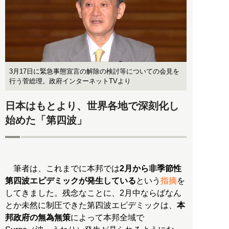
3月17日に緊急事態宣言の解除の検討等についての会見を
行う菅総理。政府インターネットTVより
日本はもとより、世界各地で深刻化し
始めた「第四波」
筆者は、これまでに本邦では
2月から非季節性
第四波エピデミックが発生している
という
指摘
を
してきました。残念なことに、2月中ならばなん
とか未然に制圧できた第四波エピデミックは、
本
邦政府の無為無策
によって本邦全域で