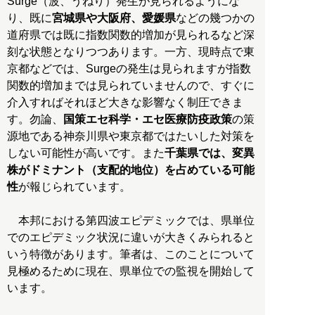
Surge（波、うねり）発生が見られるようにな
り、既に
宮城県や大阪府、愛媛県
などの幾つかの
道府県では既に指数関数的増加が見られるなど深
刻な状態となりつつあります。一方、現時点で東
京都などでは、Surgeの発生は見られますが指数
関数的増加までは見られていませんので、すぐに
介入すればそれほど大きな影響なく制圧できま
す。勿論、
国策エセ科学・エセ医療防疫政策
の策
源地である神奈川県や東京都ではたいした対策を
しない可能性が高いです。また
千葉県では、変異
株がドミナント（支配的地位）を占めている可能
性
が報じられています。
本邦における第四波エピデミックでは、県単位
でのエピデミック状況に違いが大きくみられると
いう特徴があります。筆者は、このことについて
見極めるために現在、県単位での監視を開始して
います。