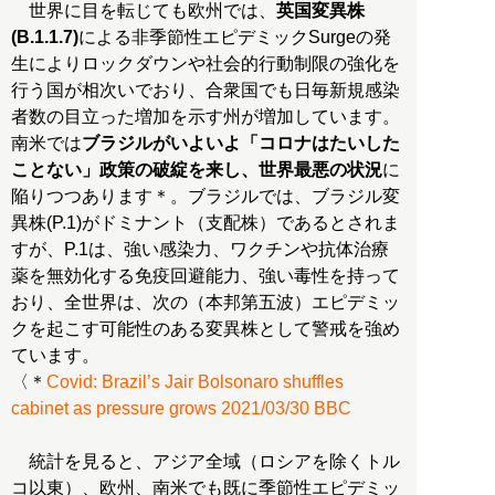
世界に目を転じても欧州では、
英国変異株
(B.1.1.7)
による非季節性エピデミックSurgeの発
生によりロックダウンや社会的行動制限の強化を
行う国が相次いでおり、合衆国でも日毎新規感染
者数の目立った増加を示す州が増加しています。
南米では
ブラジルがいよいよ「コロナはたいした
ことない」政策の破綻を来し、世界最悪の状況
に
陥りつつあります＊。ブラジルでは、ブラジル変
異株(P.1)がドミナント（支配株）であるとされま
すが、P.1は、強い感染力、ワクチンや抗体治療
薬を無効化する免疫回避能力、強い毒性を持って
おり、全世界は、次の（本邦第五波）エピデミッ
クを起こす可能性のある変異株として警戒を強め
ています。
〈＊
Covid: Brazil’s Jair Bolsonaro shuffles
cabinet as pressure grows 2021/03/30 BBC
統計を見ると、アジア全域（ロシアを除くトル
コ以東）、欧州、南米でも既に季節性エピデミッ