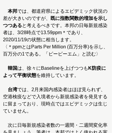
本邦
では、都道府県によるエピデミック状況の
差が大きいのですが、
既に指数関数的増加を示し
つつある
と考えるべきです。本邦の日毎新規感染
者は、3/28時点で13.59ppm＊であり、
2020/11/19の状態に相当します。
〈＊ppmとはParts Per Million (百万分率)を示し、
百万分の1である。「ピーピーエム」と読む〉
韓国
は、徐々にBaselineを上げつつも
K防疫に
よって平衡状態
を維持しています。
台湾
では、2月来国内感染者はほぼ見られず、
空港検疫などで入境者から新規感染者を発見する
に留まっており、現時点ではエピデミックは生じ
ていません。
次に日毎新規感染者数の一週間・二週間変化率
を見ましょう。筆者は、本邦ではよく使われる実