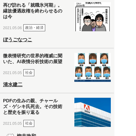
再び訪れる「就職氷河期」。
縁故優遇政権を終わらせるの
は今
政治・経済
2021.05.06
ぼうごなつこ
微表情研究の世界的権威に聞
いた、AI表情分析技術の展望
社会
2021.05.05
清水建二
PDFの生みの親、チャール
ズ・ゲシキ氏死去。その技術
と歴史を振り返る
社会
2021.05.05