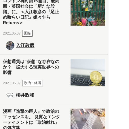
ロンドン再封鎖16週目。最終
回・英国社会は「新たな段
階」に。＜入江敦彦の『足止
め喰らい日記』嫌々乍ら
Returns＞
国際
2021.05.07
入江敦彦
仮想通貨は“仮想”な存在なの
か？ 拡大する現実世界への
影響
政治・経済
2021.05.07
柳井政和
漫画『進撃の巨人』で政治の
エッセンスを。 良質なエンタ
ーテイメントは「政治離れ」
の処方箋