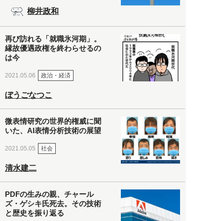
柳井政和
再び訪れる「就職氷河期」。
縁故優遇政権を終わらせるの
は今
政治・経済
2021.05.06
ぼうごなつこ
微表情研究の世界的権威に聞
いた、AI表情分析技術の展望
社会
2021.05.05
清水建二
PDFの生みの親、チャール
ズ・ゲシキ氏死去。その技術
と歴史を振り返る