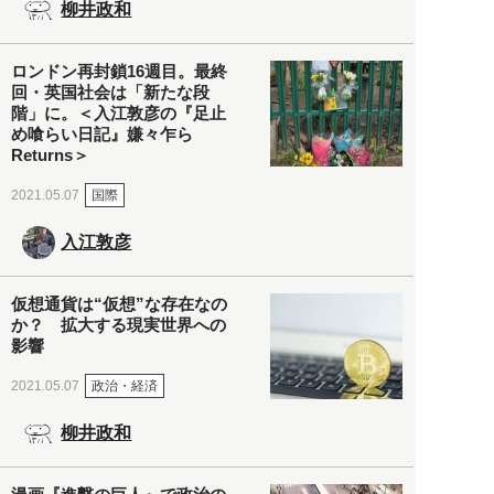
柳井政和
ロンドン再封鎖16週目。最終
回・英国社会は「新たな段
階」に。＜入江敦彦の『足止
め喰らい日記』嫌々乍ら
Returns＞
国際
2021.05.07
入江敦彦
仮想通貨は“仮想”な存在なの
か？ 拡大する現実世界への
影響
政治・経済
2021.05.07
柳井政和