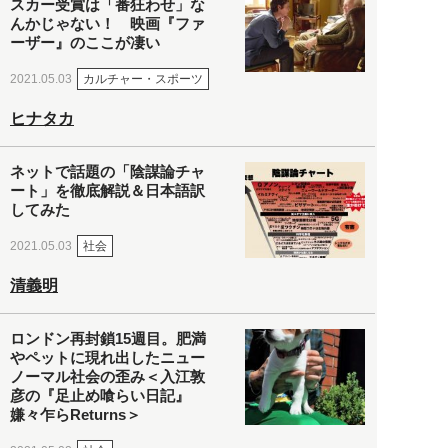
スカー受賞は「番狂わせ」な
んかじゃない！ 映画『ファ
ーザー』のここが凄い
カルチャー・スポーツ
2021.05.03
ヒナタカ
ネットで話題の「陰謀論チャ
ート」を徹底解説＆日本語訳
してみた
社会
2021.05.03
清義明
ロンドン再封鎖15週目。肥満
やペットに現れ出したニュー
ノーマル社会の歪み＜入江敦
彦の『足止め喰らい日記』
嫌々乍らReturns＞