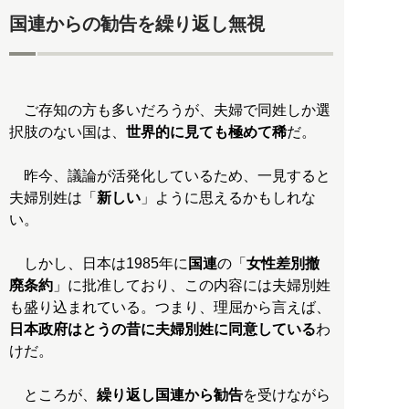
国連からの勧告を繰り返し無視
ご存知の方も多いだろうが、夫婦で同姓しか選
択肢のない国は、
世界的に見ても極めて稀
だ。
昨今、議論が活発化しているため、一見すると
夫婦別姓は「
新しい
」ように思えるかもしれな
い。
しかし、日本は1985年に
国連
の「
女性差別撤
廃条約
」に批准しており、この内容には夫婦別姓
も盛り込まれている。つまり、理屈から言えば、
日本政府はとうの昔に夫婦別姓に同意している
わ
けだ。
ところが、
繰り返し国連から勧告
を受けながら