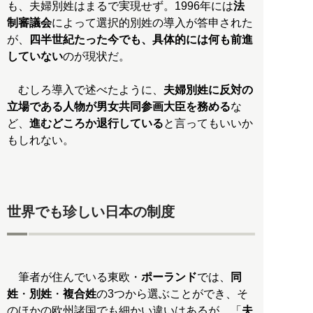
も、夫婦別姓はまるで実現せず。1996年には
法
制審議会
によって選択的別姓の導入が答申された
が、
四半世紀たった今でも、具体的には何も前進
していない
のが現状だ。
むしろ導入で述べたように、
夫婦別姓に反対の
立場である人物が男女共同参画大臣を務める
な
ど、
進むどころか退行している
と言ってもいいか
もしれない。
世界でも珍しい日本の制度
筆者が住んでいる東欧・
ポーランド
では、
同
姓
・
別姓
・
複合姓
の3つから選ぶことができ、そ
のほかの欧州諸国でも細かい違いはあるが、「
夫