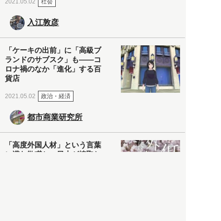
社会
2021.05.02
入江敦彦
「ケーキの出前」に「高級ブ
ランドのサブスク」も――コ
ロナ禍のなか「進化」する百
貨店
政治・経済
2021.05.02
都市商業研究所
「高度外国人材」という言葉
に潜む欺瞞と、日本が搾取し
依存する圧倒的多数の外国人
労働者の実像とは？
社会
2021.05.01
月刊日本