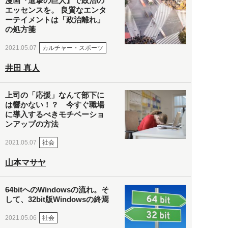
漫画『進撃の巨人』で政治の
エッセンスを。 良質なエンタ
ーテイメントは「政治離れ」
の処方箋
カルチャー・スポーツ
2021.05.07
井田 真人
上司の「応援」なんて部下に
は響かない！？ 今すぐ職場
に導入するべきモチベーショ
ンアップの方法
社会
2021.05.07
山本マサヤ
64bitへのWindowsの流れ。そ
して、32bit版Windowsの終焉
社会
2021.05.06