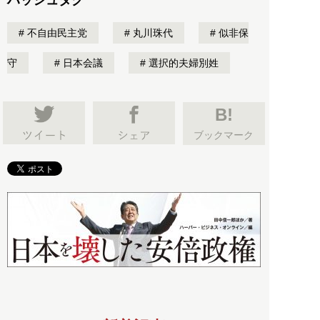
ハッシュタグ
不自由民主党
丸川珠代
似非保
守
日本会議
選択的夫婦別姓
B!
ブックマーク