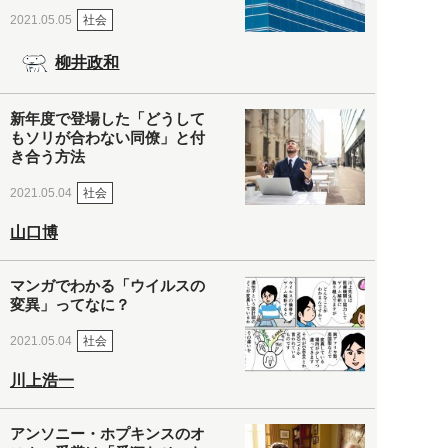
社会
2021.05.05
柳井政和
新年度で登場した「どうして
もソリが合わない同僚」と付
き合う方法
社会
2021.05.04
山口博
マンガでわかる「ウイルスの
変異」ってなに？
社会
2021.05.04
川上浩一
アンソニー・ホプキンスのオ