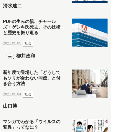
清水建二
PDFの生みの親、チャール
ズ・ゲシキ氏死去。その技術
と歴史を振り返る
社会
2021.05.05
柳井政和
新年度で登場した「どうして
もソリが合わない同僚」と付
き合う方法
社会
2021.05.04
山口博
マンガでわかる「ウイルスの
変異」ってなに？