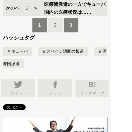
医療団派遣の一方でキューバ
次のページ
国内の医療状況は……
1
2
3
ハッシュタグ
キューバ
スペイン語圏の報道
医
療団派遣
B!
ブックマーク