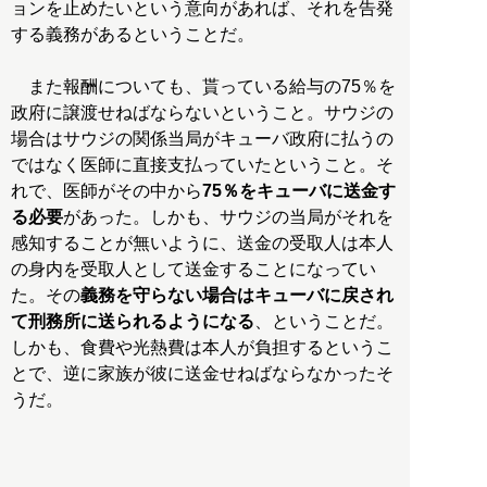
ョンを止めたいという意向があれば、それを告発
する義務があるということだ。
また報酬についても、貰っている給与の75％を
政府に譲渡せねばならないということ。サウジの
場合はサウジの関係当局がキューバ政府に払うの
ではなく医師に直接支払っていたということ。そ
れで、医師がその中から
75％をキューバに送金す
る必要
があった。しかも、サウジの当局がそれを
感知することが無いように、送金の受取人は本人
の身内を受取人として送金することになってい
た。その
義務を守らない場合はキューバに戻され
て刑務所に送られるようになる
、ということだ。
しかも、食費や光熱費は本人が負担するというこ
とで、逆に家族が彼に送金せねばならなかったそ
うだ。