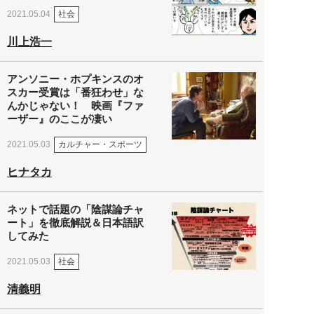
社会
2021.05.04
川上浩一
アンソニー・ホプキンスのオ
スカー受賞は「番狂わせ」な
んかじゃない！ 映画『ファ
ーザー』のここが凄い
カルチャー・スポーツ
2021.05.03
ヒナタカ
ネットで話題の「陰謀論チャ
ート」を徹底解説＆日本語訳
してみた
社会
2021.05.03
清義明