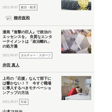
政治・経済
2021.05.07
柳井政和
漫画『進撃の巨人』で政治の
エッセンスを。 良質なエンタ
ーテイメントは「政治離れ」
の処方箋
カルチャー・スポーツ
2021.05.07
井田 真人
上司の「応援」なんて部下に
は響かない！？ 今すぐ職場
に導入するべきモチベーショ
ンアップの方法
社会
2021.05.07
山本マサヤ