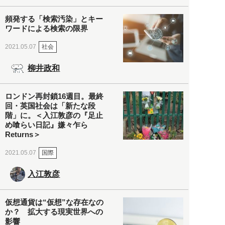
頻発する「検索汚染」とキー
ワードによる検索の限界
社会
2021.05.07
柳井政和
ロンドン再封鎖16週目。最終
回・英国社会は「新たな段
階」に。＜入江敦彦の『足止
め喰らい日記』嫌々乍ら
Returns＞
国際
2021.05.07
入江敦彦
仮想通貨は“仮想”な存在なの
か？ 拡大する現実世界への
影響