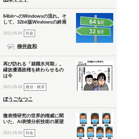
64bitへのWindowsの流れ。そ
して、32bit版Windowsの終焉
社会
2021.05.06
柳井政和
再び訪れる「就職氷河期」。
縁故優遇政権を終わらせるの
は今
政治・経済
2021.05.06
ぼうごなつこ
微表情研究の世界的権威に聞
いた、AI表情分析技術の展望
社会
2021.05.05