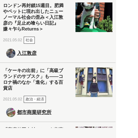
ロンドン再封鎖15週目。肥満
やペットに現れ出したニュー
ノーマル社会の歪み＜入江敦
彦の『足止め喰らい日記』
嫌々乍らReturns＞
社会
2021.05.02
入江敦彦
「ケーキの出前」に「高級ブ
ランドのサブスク」も――コ
ロナ禍のなか「進化」する百
貨店
政治・経済
2021.05.02
都市商業研究所
「高度外国人材」という言葉
に潜む欺瞞と、日本が搾取し