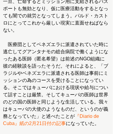
一旦、亡命するとミッション用に支給されるパス
ポートも無効となり、仮に医療活動をするとなっ
ても闇での就労となってしまう。パルド・カスト
ロにとってこれから厳しい現実に直面せねばなら
ない。
医療団としてベネズエラに派遣されていた時に
逃亡してグアンタナモの総合病院で働くようにな
ったある医師（匿名希望）は前述のNGO組織に
彼の経験談を語ったそうだ。それによると、「ブ
ラジルやベネズエラに派遣される医師は事前にミ
ッションの為のコースを受けることになってい
る。そこではキューバにおける現状や給与につい
て話すことは厳禁。そしてキューバの医師は世界
のどの国の医師と同じような生活している。我々
はキューバの大使のようなものだ、というのが義
務となっていた」と述べたことが
『Diario de
Cuba』紙の2月21日付の記事
になっていた。