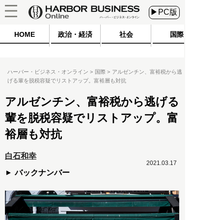
▶PC版
HOME
政治・経済
社会
国際
ハーバー・ビジネス・オンライン
国際
アルゼンチン、富裕税から逃
げる輩を脱税容疑でリストアップ。富裕層も対抗
アルゼンチン、富裕税から逃げる
輩を脱税容疑でリストアップ。富
裕層も対抗
白石和幸
2021.03.17
バックナンバー