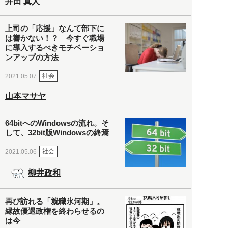
井田 真人
上司の「応援」なんて部下に
は響かない！？ 今すぐ職場
に導入するべきモチベーショ
ンアップの方法
社会
2021.05.07
山本マサヤ
64bitへのWindowsの流れ。そ
して、32bit版Windowsの終焉
社会
2021.05.06
柳井政和
再び訪れる「就職氷河期」。
縁故優遇政権を終わらせるの
は今