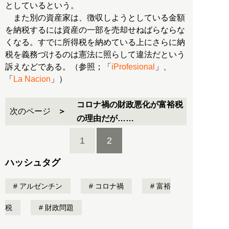
としているという。
また別の資産家は、徴収しようとしている金額
を納税するには資産の一部を売却せねばらならな
くなる。すでに所得税を納めている上にさらに納
税を義務づけるのは憲法に照らして違法だという
訴えなどである。（参照；「
iProfesional
」、
「
La Nacion
」）
コロナ禍の財政悪化が富裕税
次のページ
の理由だが……
1
2
ハッシュタグ
アルゼンチン
コロナ禍
富裕
税
財政問題