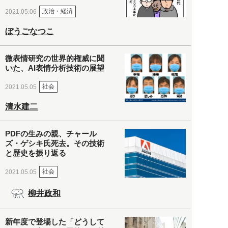
政治・経済
2021.05.06
ぼうごなつこ
微表情研究の世界的権威に聞
いた、AI表情分析技術の展望
社会
2021.05.05
清水建二
PDFの生みの親、チャール
ズ・ゲシキ氏死去。その技術
と歴史を振り返る
社会
2021.05.05
柳井政和
新年度で登場した「どうして