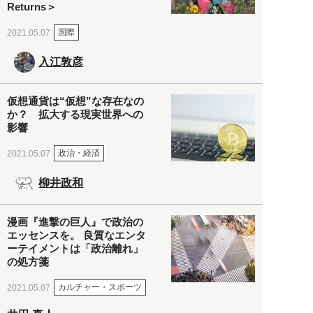
Returns＞
国際
2021.05.07
入江敦彦
仮想通貨は“仮想”な存在なの
か？ 拡大する現実世界への
影響
政治・経済
2021.05.07
柳井政和
漫画『進撃の巨人』で政治の
エッセンスを。 良質なエンタ
ーテイメントは「政治離れ」
の処方箋
カルチャー・スポーツ
2021.05.07