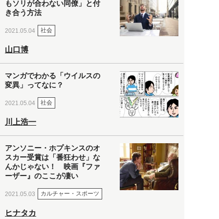
もソリが合わない同僚」と付
き合う方法
社会
2021.05.04
山口博
マンガでわかる「ウイルスの
変異」ってなに？
社会
2021.05.04
川上浩一
アンソニー・ホプキンスのオ
スカー受賞は「番狂わせ」な
んかじゃない！ 映画『ファ
ーザー』のここが凄い
カルチャー・スポーツ
2021.05.03
ヒナタカ