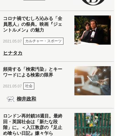
コロナ禍でむしろ沁みる「全
員悪人」の祭典。映画『ジェ
ントルメン』の魅力
カルチャー・スポーツ
2021.05.07
ヒナタカ
頻発する「検索汚染」とキー
ワードによる検索の限界
社会
2021.05.07
柳井政和
ロンドン再封鎖16週目。最終
回・英国社会は「新たな段
階」に。＜入江敦彦の『足止
め喰らい日記』嫌々乍ら