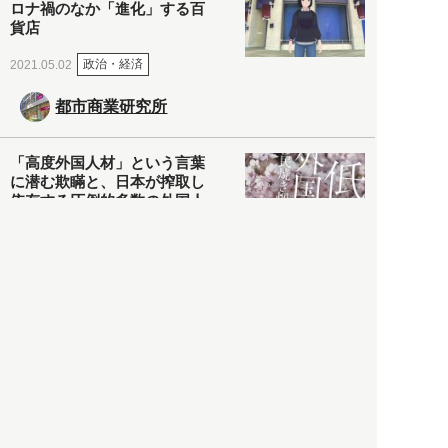
ロナ禍のなか「進化」する百
貨店
政治・経済
2021.05.02
都市商業研究所
「高度外国人材」という言葉
に潜む欺瞞と、日本が搾取し
依存する圧倒的多数の外国人
労働者の実像とは？
社会
2021.05.01
月刊日本
以前の記事をもっと見る