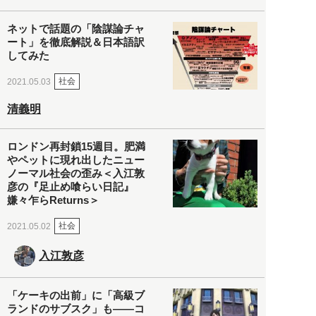
ネットで話題の「陰謀論チャ
ート」を徹底解説＆日本語訳
してみた
社会
2021.05.03
清義明
ロンドン再封鎖15週目。肥満
やペットに現れ出したニュー
ノーマル社会の歪み＜入江敦
彦の『足止め喰らい日記』
嫌々乍らReturns＞
社会
2021.05.02
入江敦彦
「ケーキの出前」に「高級ブ
ランドのサブスク」も――コ