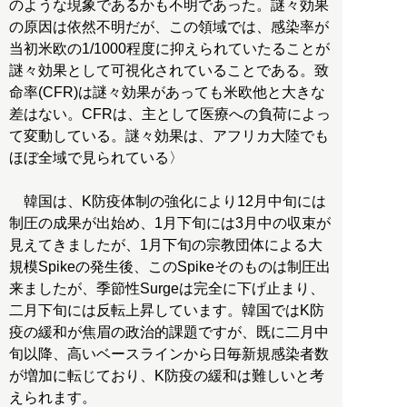
のような現象であるかも不明であった。謎々効果
の原因は依然不明だが、この領域では、感染率が
当初米欧の1/1000程度に抑えられていたることが
謎々効果として可視化されていることである。致
命率(CFR)は謎々効果があっても米欧他と大きな
差はない。CFRは、主として医療への負荷によっ
て変動している。謎々効果は、アフリカ大陸でも
ほぼ全域で見られている〉
韓国は、K防疫体制の強化により12月中旬には
制圧の成果が出始め、1月下旬には3月中の収束が
見えてきましたが、1月下旬の宗教団体による大
規模Spikeの発生後、このSpikeそのものは制圧出
来ましたが、季節性Surgeは完全に下げ止まり、
二月下旬には反転上昇しています。韓国ではK防
疫の緩和が焦眉の政治的課題ですが、既に二月中
旬以降、高いベースラインから日毎新規感染者数
が増加に転じており、K防疫の緩和は難しいと考
えられます。