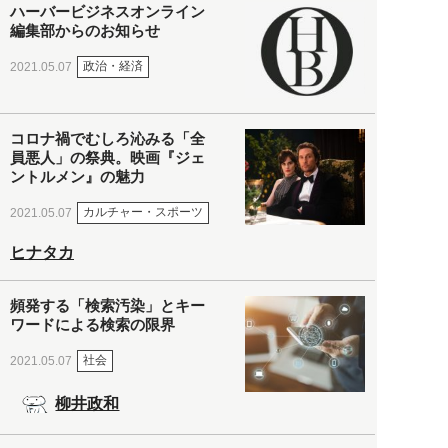
ハーバービジネスオンライン
編集部からのお知らせ
政治・経済
2021.05.07
コロナ禍でむしろ沁みる「全
員悪人」の祭典。映画『ジェ
ントルメン』の魅力
カルチャー・スポーツ
2021.05.07
ヒナタカ
頻発する「検索汚染」とキー
ワードによる検索の限界
社会
2021.05.07
柳井政和