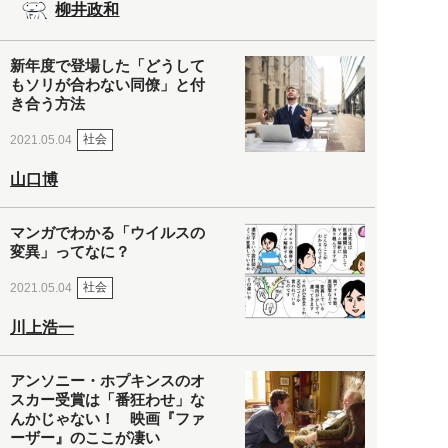
柳井政和
新年度で登場した「どうして
もソリが合わない同僚」と付
き合う方法
社会
2021.05.04
山口博
マンガでわかる「ウイルスの
変異」ってなに？
社会
2021.05.04
川上浩一
アンソニー・ホプキンスのオ
スカー受賞は「番狂わせ」な
んかじゃない！ 映画『ファ
ーザー』のここが凄い