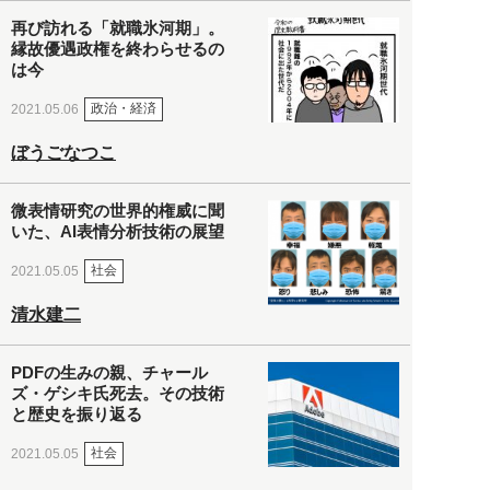
再び訪れる「就職氷河期」。
縁故優遇政権を終わらせるの
は今
政治・経済
2021.05.06
ぼうごなつこ
微表情研究の世界的権威に聞
いた、AI表情分析技術の展望
社会
2021.05.05
清水建二
PDFの生みの親、チャール
ズ・ゲシキ氏死去。その技術
と歴史を振り返る
社会
2021.05.05