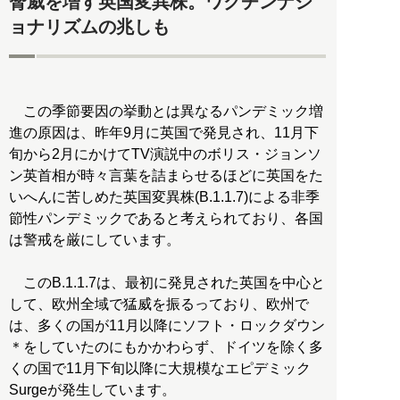
脅威を増す英国変異株。ワクチンナシ
ョナリズムの兆しも
この季節要因の挙動とは異なるパンデミック増
進の原因は、昨年9月に英国で発見され、11月下
旬から2月にかけてTV演説中のボリス・ジョンソ
ン英首相が時々言葉を詰まらせるほどに英国をた
いへんに苦しめた英国変異株(B.1.1.7)による非季
節性パンデミックであると考えられており、各国
は警戒を厳にしています。
このB.1.1.7は、最初に発見された英国を中心と
して、欧州全域で猛威を振るっており、欧州で
は、多くの国が11月以降にソフト・ロックダウン
＊をしていたのにもかかわらず、ドイツを除く多
くの国で11月下旬以降に大規模なエピデミック
Surgeが発生しています。