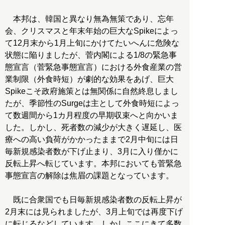
本邦は、韓国と異なり無為無策であり、忘年
会、クリスマスと年末年始の巨大なSpikeによっ
て12月末から1月上旬にかけてたいへんに危険な
状態に陥りましたが、菅内閣による1/8の緊急事
態宣言（菅緊急事態宣言）における外食産業の営
業制限（外食時短）が劇的な効果をあげ、巨大
Spikeこそ政府施策とは無関係に自然終息しまし
たが、季節性のSurgeは主として外食時短によっ
て数週間から1カ月程度の早期収束へと向かいま
した。しかし、死者数の減少が大きく遅延し、医
療への高い負荷がかかったままで2月中旬には日
毎新規感染者数が下げ止まり、3月に入り僅かに
反転上昇へ転じています。本邦においても菅緊急
事態宣言の解除は焦眉の課題となっています。
既に合衆国でも日毎新規感染者数の反転上昇が
2月末には見られましたが、3月上旬では再度下げ
に転じるなどしています。しかしここにきて多数