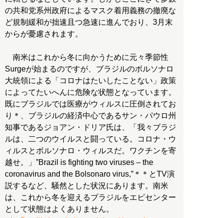
の共和党系州政府によるマスク着用義務の撤廃な
ど規制緩和が拙速且つ急速に進んでおり、3月末
からが憂慮されます。
南米はこれから冬に向かうために元々季節性
Surgeが始まるのですが、ブラジルのボルソナロ
大統領による「コロナはたいしたことない」政策
によってたいへんに危険な状態となっています。
既にブラジルでは医療がウィルスに圧倒されてお
り＊、ブラジルの経済中心であるサン・パウロ州
知事であるジョアン・ドリア氏は、「我々ブラジ
ルは、二つのウイルスと闘っている。コロナ・ウ
ィルスとボルソナロ・ウィルスだ。ワクチンを寄
越せ。」”Brazil is fighting two viruses – the
coronavirus and the Bolsonaro virus,”＊＊とTV演
説するなど、騒然とした状況にあります。南米
は、これから冬を迎えるブラジルをエピセンター
として状態はよくありません。