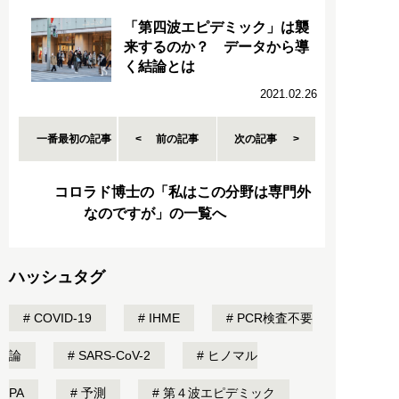
「第四波エピデミック」は襲
来するのか？ データから導
く結論とは
2021.02.26
一番最初の記事
前の記事
次の記事
コロラド博士の「私はこの分野は専門外
なのですが」の一覧へ
ハッシュタグ
COVID-19
IHME
PCR検査不要
論
SARS-CoV-2
ヒノマル
PA
予測
第４波エピデミック