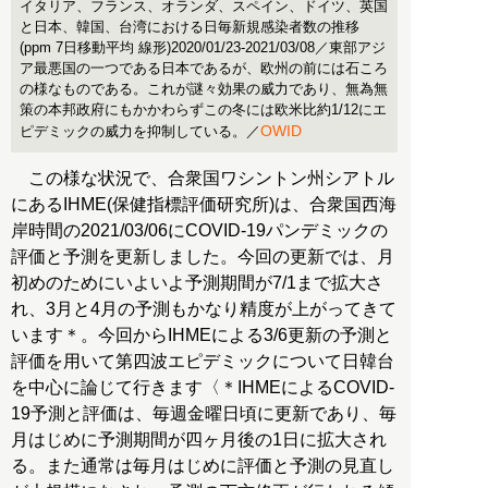
イタリア、フランス、オランダ、スペイン、ドイツ、英国
と日本、韓国、台湾における日毎新規感染者数の推移
(ppm 7日移動平均 線形)2020/01/23-2021/03/08／東部アジ
ア最悪国の一つである日本であるが、欧州の前には石ころ
の様なものである。これが謎々効果の威力であり、無為無
策の本邦政府にもかかわらずこの冬には欧米比約1/12にエ
OWID
ピデミックの威力を抑制している。／
この様な状況で、合衆国ワシントン州シアトル
にあるIHME(保健指標評価研究所)は、合衆国西海
岸時間の2021/03/06にCOVID-19パンデミックの
評価と予測を更新しました。今回の更新では、月
初めのためにいよいよ予測期間が7/1まで拡大さ
れ、3月と4月の予測もかなり精度が上がってきて
います＊。今回からIHMEによる3/6更新の予測と
評価を用いて第四波エピデミックについて日韓台
を中心に論じて行きます〈＊IHMEによるCOVID-
19予測と評価は、毎週金曜日頃に更新であり、毎
月はじめに予測期間が四ヶ月後の1日に拡大され
る。また通常は毎月はじめに評価と予測の見直し