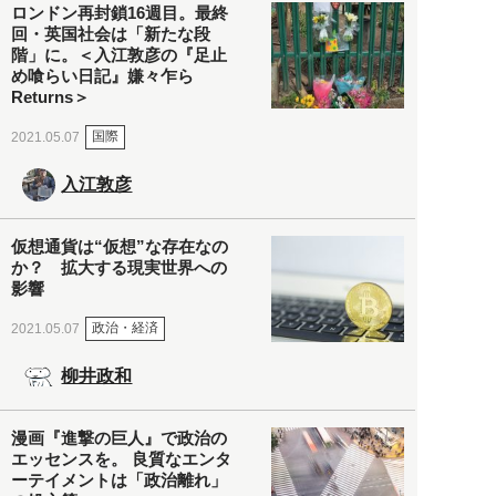
ロンドン再封鎖16週目。最終
回・英国社会は「新たな段
階」に。＜入江敦彦の『足止
め喰らい日記』嫌々乍ら
Returns＞
国際
2021.05.07
入江敦彦
仮想通貨は“仮想”な存在なの
か？ 拡大する現実世界への
影響
政治・経済
2021.05.07
柳井政和
漫画『進撃の巨人』で政治の
エッセンスを。 良質なエンタ
ーテイメントは「政治離れ」