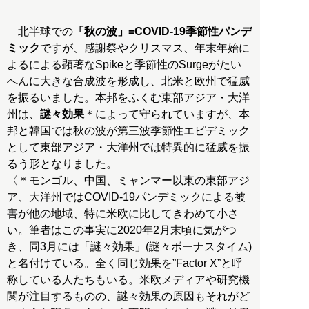
北半球での
「秋の波」=COVID-19季節性パンデ
ミック
ですが、感謝祭やクリスマス、年末年始に
よるによる顕著なSpikeと季節性のSurgeがたい
へんに大きな合成波を形成し、北米と欧州で猛威
を振るいました。本邦をふくむ東部アジア・大洋
州は、
謎々効果
＊によって守られていますが、本
邦と韓国では秋の波が第三波季節性エピデミック
として東部アジア・大洋州では特異的に猛威を振
るう形となりました。
〈＊モンゴル、中国、ミャンマー以東の東部アジ
ア、大洋州ではCOVID-19パンデミックによる被
害が他の地域、特に米欧に比してきわめて小さ
い。筆者はこの事実に2020年2月末頃に気がつ
き、同3月には「謎々効果」(謎々ボーナスタイム)
と名付けている。全く同じ効果を”Factor X”と呼
称している人たちもいる。米欧メディアや研究機
関が注目するものの、謎々効果の原因もそれがど