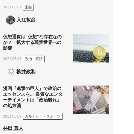
国際
2021.05.07
入江敦彦
仮想通貨は“仮想”な存在なの
か？ 拡大する現実世界への
影響
政治・経済
2021.05.07
柳井政和
漫画『進撃の巨人』で政治の
エッセンスを。 良質なエンタ
ーテイメントは「政治離れ」
の処方箋
カルチャー・スポーツ
2021.05.07
井田 真人