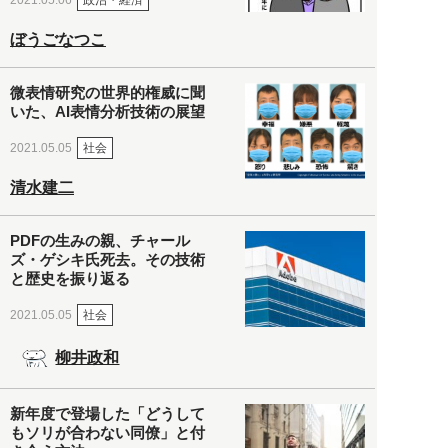
2021.05.06
ぼうごなつこ
微表情研究の世界的権威に聞
いた、AI表情分析技術の展望
社会
2021.05.05
清水建二
PDFの生みの親、チャール
ズ・ゲシキ氏死去。その技術
と歴史を振り返る
社会
2021.05.05
柳井政和
新年度で登場した「どうして
もソリが合わない同僚」と付