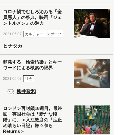
コロナ禍でむしろ沁みる「全
員悪人」の祭典。映画『ジェ
ントルメン』の魅力
カルチャー・スポーツ
2021.05.07
ヒナタカ
頻発する「検索汚染」とキー
ワードによる検索の限界
社会
2021.05.07
柳井政和
ロンドン再封鎖16週目。最終
回・英国社会は「新たな段
階」に。＜入江敦彦の『足止
め喰らい日記』嫌々乍ら
Returns＞