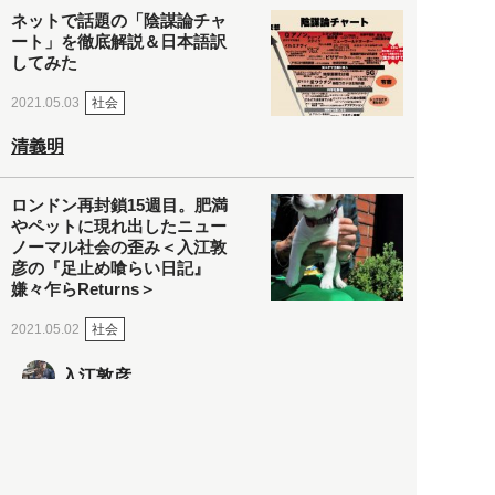
ネットで話題の「陰謀論チャ
ート」を徹底解説＆日本語訳
してみた
社会
2021.05.03
清義明
ロンドン再封鎖15週目。肥満
やペットに現れ出したニュー
ノーマル社会の歪み＜入江敦
彦の『足止め喰らい日記』
嫌々乍らReturns＞
社会
2021.05.02
入江敦彦
「ケーキの出前」に「高級ブ
ランドのサブスク」も――コ
ロナ禍のなか「進化」する百