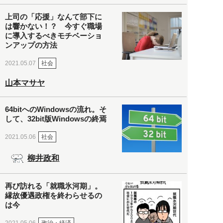
上司の「応援」なんて部下に
は響かない！？ 今すぐ職場
に導入するべきモチベーショ
ンアップの方法
社会
2021.05.07
山本マサヤ
64bitへのWindowsの流れ。そ
して、32bit版Windowsの終焉
社会
2021.05.06
柳井政和
再び訪れる「就職氷河期」。
縁故優遇政権を終わらせるの
は今
政治・経済