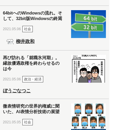
64bitへのWindowsの流れ。そ
して、32bit版Windowsの終焉
社会
2021.05.06
柳井政和
再び訪れる「就職氷河期」。
縁故優遇政権を終わらせるの
は今
政治・経済
2021.05.06
ぼうごなつこ
微表情研究の世界的権威に聞
いた、AI表情分析技術の展望
社会
2021.05.05