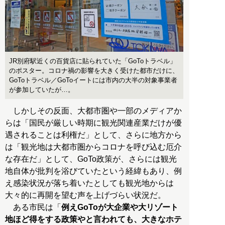
JR別府駅近くの百貨店に貼られていた「GoToトラベル」
のポスター。コロナ禍の影響を大きく受けた都市だけに、
GoToトラベル／GoToイートには市内の大半の対象事業者
が参加していたが…。
しかしその反面、大都市圏や一部のメディアか
らは「国民が厳しい時期に観光関連産業だけが優
遇されることは利権だ」として、さらに地方から
は「観光地は大都市圏からコロナを呼び込む厄介
な存在だ」として、GoTo政策が、さらには観光
地自体が批判を浴びていたという経緯もあり、例
え感染状況が落ち着いたとしても観光地からは
大々的に再開を望む声を上げづらい状況だ。
ある市民は「
例えGoToが大企業や大リゾート
地ほど得をする政策やと言われても、大きなホテ