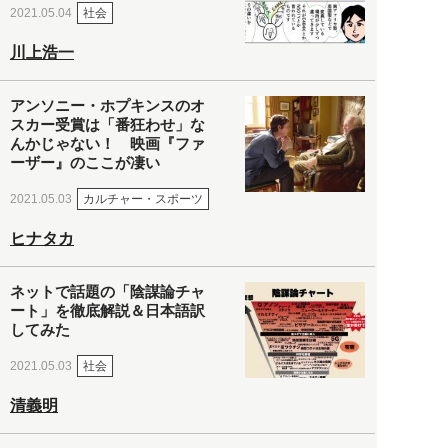
社会
2021.05.04
川上浩一
アンソニー・ホプキンスのオ
スカー受賞は「番狂わせ」な
んかじゃない！ 映画『ファ
ーザー』のここが凄い
カルチャー・スポーツ
2021.05.03
ヒナタカ
ネットで話題の「陰謀論チャ
ート」を徹底解説＆日本語訳
してみた
社会
2021.05.03
清義明