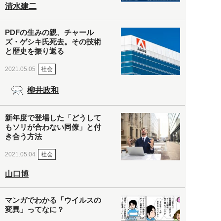
清水建二
PDFの生みの親、チャール
ズ・ゲシキ氏死去。その技術
と歴史を振り返る
社会
2021.05.05
柳井政和
新年度で登場した「どうして
もソリが合わない同僚」と付
き合う方法
社会
2021.05.04
山口博
マンガでわかる「ウイルスの
変異」ってなに？