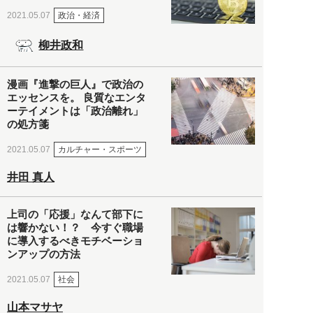
政治・経済
2021.05.07
柳井政和
漫画『進撃の巨人』で政治の
エッセンスを。 良質なエンタ
ーテイメントは「政治離れ」
の処方箋
カルチャー・スポーツ
2021.05.07
井田 真人
上司の「応援」なんて部下に
は響かない！？ 今すぐ職場
に導入するべきモチベーショ
ンアップの方法
社会
2021.05.07
山本マサヤ