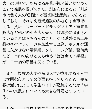
大」の規模で、あらゆる産業が観光業と結びつく
ことで発展を遂げてきた。別府市によると「別府
市は働く人の9割近くが観光関連産業」であると
しており、それゆえ観光施設のみならず全市域に
ある百貨店・スーパー・ドラッグストア・家電量
販店など殆どの小売店が売り上げ減少に悩まされ
ていることはもちろんのこと、それ以外にも土産
品やそのパッケージを製造する企業、ホテルの運
営に欠かせない清掃業、クリーニング業、警備業
など、市内のありとあらゆる「ほぼ全ての業種」
がコロナ禍の影響を受けている。
また、複数の大学や短期大学が立地する別府市
は学園都市としての側面も持っているため、観光
客の減少によって学生バイトが激減するなか「学
生への支援」についても大きな課題となってい
る。
しかし、「コロナ禍で苦しい全ての者に補償