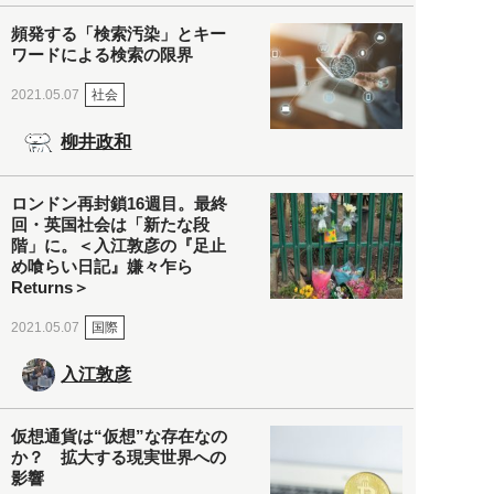
頻発する「検索汚染」とキー
ワードによる検索の限界
社会
2021.05.07
柳井政和
ロンドン再封鎖16週目。最終
回・英国社会は「新たな段
階」に。＜入江敦彦の『足止
め喰らい日記』嫌々乍ら
Returns＞
国際
2021.05.07
入江敦彦
仮想通貨は“仮想”な存在なの
か？ 拡大する現実世界への
影響