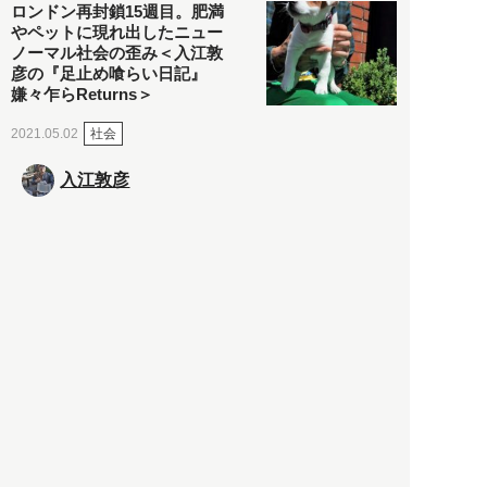
ロンドン再封鎖15週目。肥満
やペットに現れ出したニュー
ノーマル社会の歪み＜入江敦
彦の『足止め喰らい日記』
嫌々乍らReturns＞
社会
2021.05.02
入江敦彦
「ケーキの出前」に「高級ブ
ランドのサブスク」も――コ
ロナ禍のなか「進化」する百
貨店
政治・経済
2021.05.02
都市商業研究所
「高度外国人材」という言葉
に潜む欺瞞と、日本が搾取し