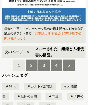
筆者が企画、モデレーターを務めた日本脱カルト協会公開
日本脱カルト協会｜2019夏季公
講座のチラシ〈参照：
開講座チラシ
〉
スルーされた「組織と人権侵
次のページ
害の構図」
1
2
3
4
5
ハッシュタグ
NHK
カルト2世問題
人権侵
害
信仰の自由
報道
子供の