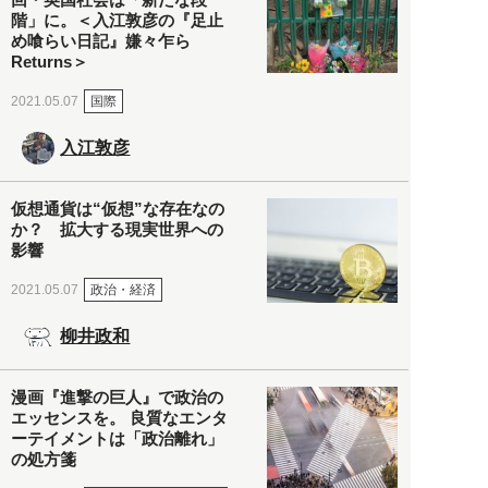
階」に。＜入江敦彦の『足止
め喰らい日記』嫌々乍ら
Returns＞
国際
2021.05.07
入江敦彦
仮想通貨は“仮想”な存在なの
か？ 拡大する現実世界への
影響
政治・経済
2021.05.07
柳井政和
漫画『進撃の巨人』で政治の
エッセンスを。 良質なエンタ
ーテイメントは「政治離れ」
の処方箋