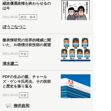
縁故優遇政権を終わらせるの
は今
政治・経済
2021.05.06
ぼうごなつこ
微表情研究の世界的権威に聞
いた、AI表情分析技術の展望
社会
2021.05.05
清水建二
PDFの生みの親、チャール
ズ・ゲシキ氏死去。その技術
と歴史を振り返る
社会
2021.05.05
柳井政和