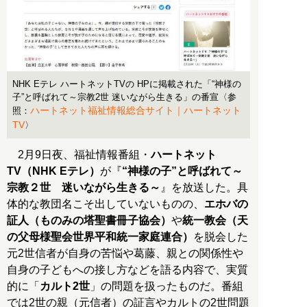
NHK Eテレ ハートネットTVの HPに掲載された「“神様の
子”と呼ばれて～宗教2世 迷いながら生きる」の番宣〈参
ハートネット福祉情報総合サイト｜ハートネット
照：
TV
〉
2月9日夜、福祉情報番組・
ハートネット
TV（NHK Eテレ）
が『
“神様の子”と呼ばれて～
宗教２世 迷いながら生きる～
』を放送した。具
体的な教団名こそ出していないものの、
エホバの
証人（ものみの塔聖書冊子協会）
や
統一教会（天
の父母様聖会世界平和統一家庭連合）
を脱会した
元2世信者が自身の苦悩や葛藤、親との関係性や
自身の子どもへの接し方などを語る内容で、実質
的に「
カルト2世
」の問題を扱ったものだ。番組
では2世の親（元信者）の証言やカルトの2世問題