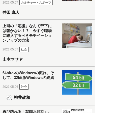
カルチャー・スポーツ
2021.05.07
井田 真人
上司の「応援」なんて部下に
は響かない！？ 今すぐ職場
に導入するべきモチベーショ
ンアップの方法
社会
2021.05.07
山本マサヤ
64bitへのWindowsの流れ。そ
して、32bit版Windowsの終焉
社会
2021.05.06
柳井政和
再び訪れる「就職氷河期」。