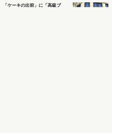
「ケーキの出前」に「高級ブ
ランドのサブスク」も――コ
ロナ禍のなか「進化」する百
貨店
政治・経済
2021.05.02
都市商業研究所
「高度外国人材」という言葉
に潜む欺瞞と、日本が搾取し
依存する圧倒的多数の外国人
労働者の実像とは？
社会
2021.05.01
月刊日本
以前の記事をもっと見る