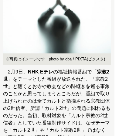
※写真はイメージです photo by cba / PIXTA(ピクスタ)
2月9日、
NHK Eテレ
の福祉情報番組で「
宗教2
世
」をテーマとした番組が放送された。「宗教2
世」と聴くとお寺や教会などの跡継ぎを巡る事象
のことかと思ってしまうところだが、番組で取り
上げられたのは全てカルトと指摘される宗教団体
の2世信者、所謂「カルト2世」の問題に関わるも
のだった。当初、取材対象を「カルト宗教の2世
信者」としていた番組制作サイドは、なぜテーマ
を「カルト2世」や「カルト宗教2世」ではなく