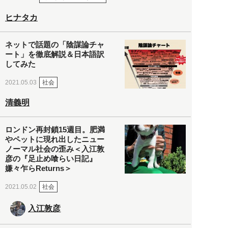
ヒナタカ
ネットで話題の「陰謀論チャ
ート」を徹底解説＆日本語訳
してみた
社会
2021.05.03
清義明
ロンドン再封鎖15週目。肥満
やペットに現れ出したニュー
ノーマル社会の歪み＜入江敦
彦の『足止め喰らい日記』
嫌々乍らReturns＞
社会
2021.05.02
入江敦彦