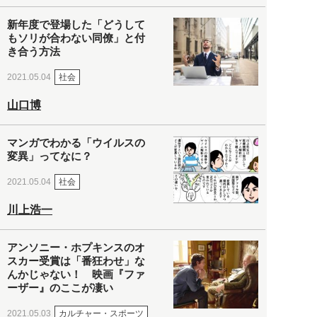
新年度で登場した「どうして
もソリが合わない同僚」と付
き合う方法
社会
2021.05.04
山口博
マンガでわかる「ウイルスの
変異」ってなに？
社会
2021.05.04
川上浩一
アンソニー・ホプキンスのオ
スカー受賞は「番狂わせ」な
んかじゃない！ 映画『ファ
ーザー』のここが凄い
カルチャー・スポーツ
2021.05.03