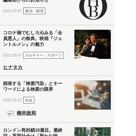
政治・経済
2021.05.07
コロナ禍でむしろ沁みる「全
員悪人」の祭典。映画『ジェ
ントルメン』の魅力
カルチャー・スポーツ
2021.05.07
ヒナタカ
頻発する「検索汚染」とキー
ワードによる検索の限界
社会
2021.05.07
柳井政和
ロンドン再封鎖16週目。最終
回・英国社会は「新たな段