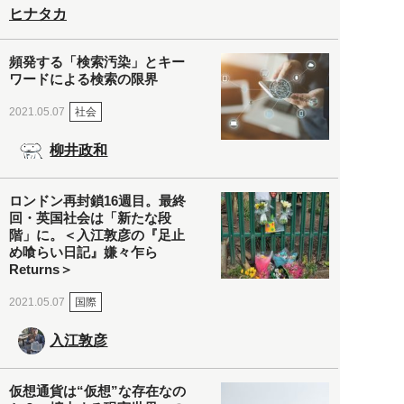
ヒナタカ
頻発する「検索汚染」とキー
ワードによる検索の限界
社会
2021.05.07
柳井政和
ロンドン再封鎖16週目。最終
回・英国社会は「新たな段
階」に。＜入江敦彦の『足止
め喰らい日記』嫌々乍ら
Returns＞
国際
2021.05.07
入江敦彦
仮想通貨は“仮想”な存在なの