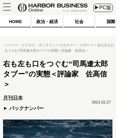
▶PC版
HOME
政治・経済
社会
国際
ハーバー・ビジネス・オンライン
カルチャー・スポーツ
右も左も口
をつぐむ“司馬遼太郎タブー”の実態＜評論家 佐高信＞
右も左も口をつぐむ“司馬遼太郎
タブー”の実態＜評論家 佐高信
＞
月刊日本
2021.02.27
バックナンバー