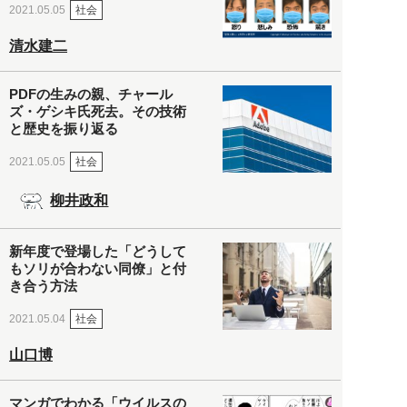
社会
2021.05.05
清水建二
PDFの生みの親、チャール
ズ・ゲシキ氏死去。その技術
と歴史を振り返る
社会
2021.05.05
柳井政和
新年度で登場した「どうして
もソリが合わない同僚」と付
き合う方法
社会
2021.05.04
山口博
マンガでわかる「ウイルスの