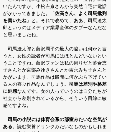
いたんですが、小松左京さんから突然自宅に電話
がかかってきました。「
佐高さん、よく司馬批判
を書いたね
」と。それで改めて、ああ、司馬遼太
郎というのはメディア業界全体のタブーなんだな
と思いましたね。
司馬遼太郎と藤沢周平の最大の違いは何かと言
うと、女性の読者が司馬にはほとんどいないとい
うことですね。藤沢ファンは私の周りだと落合恵
子さんとか宮部みゆきさんとか吉永みち子さんと
かがいます。司馬作品は股間に何かぶら下げてい
る人の喜ぶ作品なんでしょう。
司馬は差別や格差
に鈍感
なんです。女の人っていうのは自分たちが
社会から差別されているから、そういう目線に敏
感ですよね。
司馬の小説には体育会系の部室みたいな空気が
ある
。読む栄養ドリンクみたいなものかもしれま