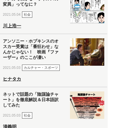
変異」ってなに？
社会
2021.05.04
川上浩一
アンソニー・ホプキンスのオ
スカー受賞は「番狂わせ」な
んかじゃない！ 映画『ファ
ーザー』のここが凄い
カルチャー・スポーツ
2021.05.03
ヒナタカ
ネットで話題の「陰謀論チャ
ート」を徹底解説＆日本語訳
してみた
社会
2021.05.03
清義明