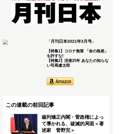
月刊日本2021年3月号
『
』
【特集1】コロナ無策 「命の格差」
を許すな!
【特集2】没後25年 あなたの知らな
い司馬遼太郎
この連載の前回記事
歯列矯正内閣・菅政権によっ
て導かれる、破滅的局面＜著
述家 菅野完＞