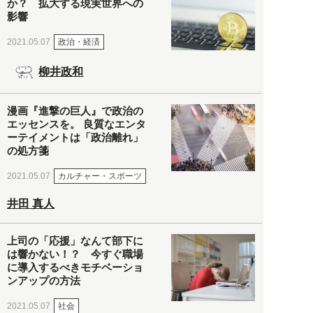
か？ 拡大する現実世界への
影響
政治・経済
2021.05.07
柳井政和
漫画『進撃の巨人』で政治の
エッセンスを。 良質なエンタ
ーテイメントは「政治離れ」
の処方箋
カルチャー・スポーツ
2021.05.07
井田 真人
上司の「応援」なんて部下に
は響かない！？ 今すぐ職場
に導入するべきモチベーショ
ンアップの方法
社会
2021.05.07