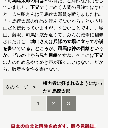
「
司馬遼太郎の目は神の目だ
」と痛烈な批判をし
ていました。下界でうごめく人間の目線ではない
と。吉村昭さんは司馬遼太郎賞を断りましたね。
「司馬遼太郎の作品を読んでないから」という理
由だと伝わっていますが、すごいことですよ。城
山、藤沢、司馬は歳が近くて、みんな戦争に翻弄
されたけど、
城山さんは兵隊の立場に立って小説
を書いている。ところが、司馬は神の目線という
か、ビルの上から見た目線
ですね。そこには下界
の人のため息やうめき声が届くことはない。だか
ら、敗者や女性を書けない。
権力者に好まれるようになっ
次のページ
た司馬遼太郎
1
2
3