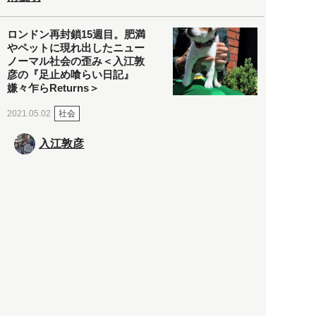
ロンドン再封鎖15週目。肥満
やペットに現れ出したニュー
ノーマル社会の歪み＜入江敦
彦の『足止め喰らい日記』
嫌々乍らReturns＞
社会
2021.05.02
入江敦彦
「ケーキの出前」に「高級ブ
ランドのサブスク」も――コ
ロナ禍のなか「進化」する百
貨店
政治・経済
2021.05.02
都市商業研究所