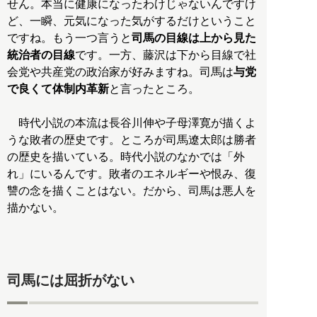
せん。本当に健康になったわけじゃないんですけ
ど、一瞬、元気になった気がするだけということ
ですね。もう一つ言うと
司馬の目線は上から見た
統治者の目線
です。一方、藤沢は下から目線で社
会党や共産党の政治家が好みますね。司馬は
与党
で良くて体制内革新
と言ったところ。
時代小説の本流は長谷川伸や子母澤寛が描くよ
うな敗者の歴史です。ところが司馬遼太郎は勝者
の歴史を描いている。時代小説のなかでは「外
れ」にいるんです。敗者のエネルギーや恨み、復
讐の念を描くことはない。だから、司馬は悪人を
描かない。
司馬には屈折がない