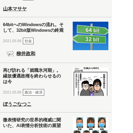
山本マサヤ
64bitへのWindowsの流れ。そ
して、32bit版Windowsの終焉
社会
2021.05.06
柳井政和
再び訪れる「就職氷河期」。
縁故優遇政権を終わらせるの
は今
政治・経済
2021.05.06
ぼうごなつこ
微表情研究の世界的権威に聞
いた、AI表情分析技術の展望