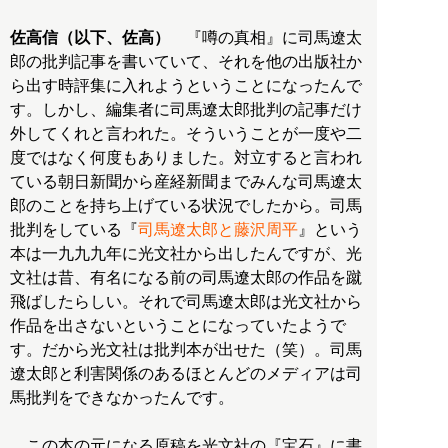
佐高信（以下、佐高）
『噂の真相』に司馬遼太
郎の批判記事を書いていて、それを他の出版社か
ら出す時評集に入れようということになったんで
す。しかし、編集者に司馬遼太郎批判の記事だけ
外してくれと言われた。そういうことが一度や二
度ではなく何度もありました。対立すると言われ
ている朝日新聞から産経新聞までみんな司馬遼太
郎のことを持ち上げている状況でしたから。司馬
批判をしている『
司馬遼太郎と藤沢周平
』という
本は一九九九年に光文社から出したんですが、光
文社は昔、有名になる前の司馬遼太郎の作品を蹴
飛ばしたらしい。それで司馬遼太郎は光文社から
作品を出さないということになっていたようで
す。だから光文社は批判本が出せた（笑）。司馬
遼太郎と利害関係のあるほとんどのメディアは司
馬批判をできなかったんです。
この本の元になる原稿を光文社の『宝石』に書