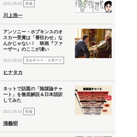
社会
2021.05.04
川上浩一
アンソニー・ホプキンスのオ
スカー受賞は「番狂わせ」な
んかじゃない！ 映画『ファ
ーザー』のここが凄い
カルチャー・スポーツ
2021.05.03
ヒナタカ
ネットで話題の「陰謀論チャ
ート」を徹底解説＆日本語訳
してみた
社会
2021.05.03
清義明