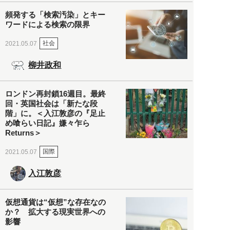
頻発する「検索汚染」とキー
ワードによる検索の限界
社会
2021.05.07
柳井政和
ロンドン再封鎖16週目。最終
回・英国社会は「新たな段
階」に。＜入江敦彦の『足止
め喰らい日記』嫌々乍ら
Returns＞
国際
2021.05.07
入江敦彦
仮想通貨は“仮想”な存在なの
か？ 拡大する現実世界への
影響