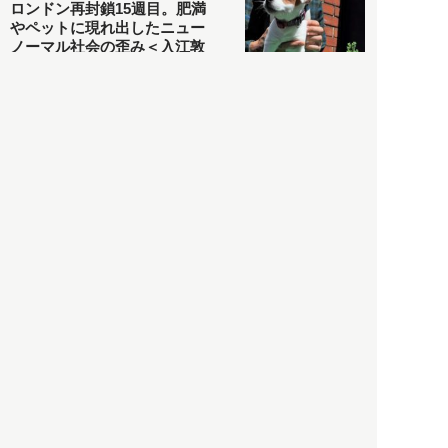
ロンドン再封鎖15週目。肥満
やペットに現れ出したニュー
ノーマル社会の歪み＜入江敦
彦の『足止め喰らい日記』
嫌々乍らReturns＞
社会
2021.05.02
入江敦彦
「ケーキの出前」に「高級ブ
ランドのサブスク」も――コ
ロナ禍のなか「進化」する百
貨店
政治・経済
2021.05.02
都市商業研究所
「高度外国人材」という言葉
に潜む欺瞞と、日本が搾取し