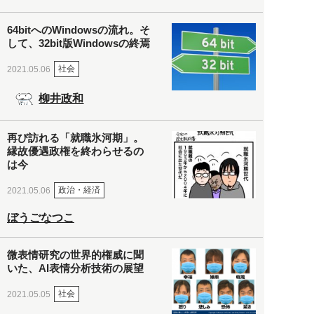
64bitへのWindowsの流れ。そ
して、32bit版Windowsの終焉
社会
2021.05.06
柳井政和
再び訪れる「就職氷河期」。
縁故優遇政権を終わらせるの
は今
政治・経済
2021.05.06
ぼうごなつこ
微表情研究の世界的権威に聞
いた、AI表情分析技術の展望
社会
2021.05.05