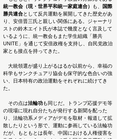
統一教会（現・世界平和統一家庭連合）
も、
国際
勝共連合
として反共運動を展開してきた歴史があ
り、安倍晋三氏と親しい関係にある。ジャーナリ
ストの鈴木エイト氏が本誌で幾度となく言及して
いるように、統一教会もまた学生組織「勝共
UNITE」を通じて安倍政権を支持し、自民党政治
家とも接点を持ってきた。
大統領選が盛り上がるはるか以前から、幸福の
科学もサンクチュアリ協会も保守的な色合いの強
い、日本特有の政治運動をそれぞれに続けてき
た。
その点は
法輪功
も同じだ。トランプ応援デモ等
の現場に現れ自分たちが発行する新聞を配った
り、法輪功系メディアがデモを取材・報道して拡
散したりという形で、運動に参画している法輪功
だが、もともとは長年、中国における人権侵害を