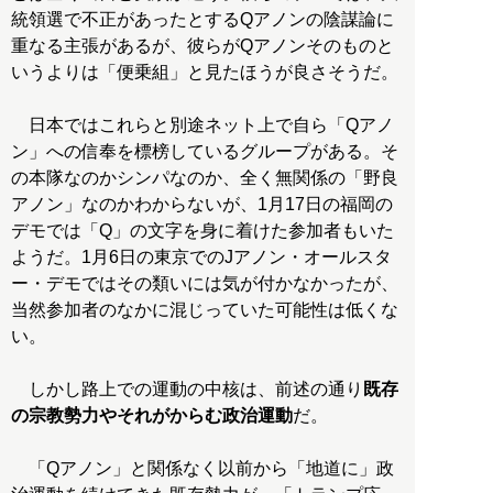
統領選で不正があったとするQアノンの陰謀論に
重なる主張があるが、彼らがQアノンそのものと
いうよりは「便乗組」と見たほうが良さそうだ。
日本ではこれらと別途ネット上で自ら「Qアノ
ン」への信奉を標榜しているグループがある。そ
の本隊なのかシンパなのか、全く無関係の「野良
アノン」なのかわからないが、1月17日の福岡の
デモでは「Q」の文字を身に着けた参加者もいた
ようだ。1月6日の東京でのJアノン・オールスタ
ー・デモではその類いには気が付かなかったが、
当然参加者のなかに混じっていた可能性は低くな
い。
しかし路上での運動の中核は、前述の通り
既存
の宗教勢力やそれがからむ政治運動
だ。
「Qアノン」と関係なく以前から「地道に」政