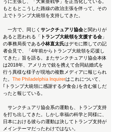
うに主張し、「大東亜戦争」を正当化している。
もともとこうした路線の政治主張を伴って、その
上でトランプ大統領を支持してきた。
一方で、同じく
サンクチュアリ協会
と関わりが
あると思われる「
トランプ大統領を支援する会
」
の事務局長である
小林直太氏
はデモに際しての記
者会見で、「4年前からトランプ大統領を応援し
てきた」旨を語る。またサンクチュアリ協会本体
は2018年、アメリカで銃を携えて合同結婚式を
行う異様な様子が現地の複数メディアに報じられ
た。
The Philadelphia Inquirer
はこれについて、
｢トランプ大統領に感謝する夕食会｣を含む催しだ
ったと報じている。
サンクチュアリ協会系の運動も、トランプ支持
を打ち出してきた。しかし幸福の科学と同様に、
日本における彼らの運動は決してトランプ支持が
メインテーマだったわけではない。