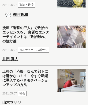
政治・経済
2021.05.07
柳井政和
漫画『進撃の巨人』で政治の
エッセンスを。 良質なエンタ
ーテイメントは「政治離れ」
の処方箋
カルチャー・スポーツ
2021.05.07
井田 真人
上司の「応援」なんて部下に
は響かない！？ 今すぐ職場
に導入するべきモチベーショ
ンアップの方法
社会
2021.05.07
山本マサヤ