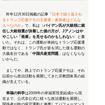
昨年12月30日掲載の記事「
日本で繰り返され
るトランプ応援デモの主催者・参加者はどんな
人々なのか
」で、私は〈
バイデン氏が大統領に就
任し大統領選が決着した後の方が、Jアノンはや
やこしい「発展」を見せるのかもしれない
〉と書
いた。それは、この運動が単純なトランプ応援運
動ではなく、トランプ氏が姿を消した後も運動の
大義名分である「
中国共産党問題
」はなくならな
いからだ。
ましてや、路上でのトランプ応援デモは、それ
以前から政治活動を展開してきた宗教団体系の組
織が支えている。
幸福の科学
は2009年の幸福実現党結成から現
在まで、公式非公式に様々な政治運動を展開し、
関係者が他の保守運動と連携してパフォーマンス