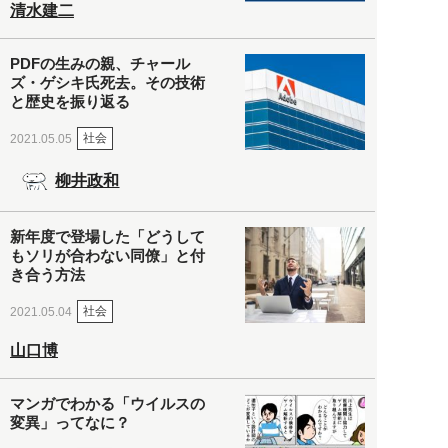
清水建二
PDFの生みの親、チャール
ズ・ゲシキ氏死去。その技術
と歴史を振り返る
社会
2021.05.05
柳井政和
新年度で登場した「どうして
もソリが合わない同僚」と付
き合う方法
社会
2021.05.04
山口博
マンガでわかる「ウイルスの
変異」ってなに？