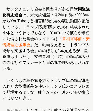
サンクチュアリ協会と関わりがある
日米同盟強
化有志連合
は、米大統領選より2年も前の2018年
からYouTubeで首相官邸前集会の演説動画を配信
している。トランプ応援運動のために結成された
団体というわけでもなく、YouTubeで彼らが最初
に配信された集会のタイトルは「
首相官邸前・安
倍総理応援集会
」だ。動画を見ると、トランプ大
統領を支援する会」ののぼりも1本見えるが、星
条旗も１つだけ。安倍首相（当時）の顔写真入り
ののぼりやプラカードと日の丸で埋め尽くされて
いる。
いくつもの星条旗を振りトランプ氏の顔写真を
入れた大型横断幕を使いトランプ氏のコスプレま
で登場するような、昨年からの一連のデモや集会
とはかなり違う。
もともと、サンクチュアリ教会の分派元である