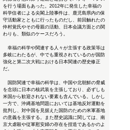
を行う場面もあった。2012年に発生した幸福の
科学信者による尖閣上陸事件は、鹿児島県内の保
守活動家とともに行ったものだし、前回触れたの
仲村覚氏やその母親の活動、日本会議方面との関
わりも、類似のケースだろう。
幸福の科学や関連する人々が主張する政策等は
多岐にわたるが、中でも重視されているのが国防
強化と第二次大戦における日本関連の歴史修正
だ。
国防関連で幸福の科学は、中国や北朝鮮の脅威
を念頭に日本の核武装を主張しており、必ずしも
米国から歓迎されない要素も含んでいる。しかし
一方で、沖縄基地問題においては基地反対運動を
批判し、対中国を見据えた国防のための米軍基地
の意義を主張する。また歴史認識に関しては、南
京大虐殺や従軍慰安婦の存在を捏造であるかのよ