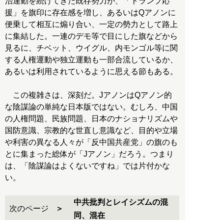
治運動を続けてきた既存勢力が、「トランプ応
援」を旗印に存在感を増し、あるいはQアノンに
便乗して相互に煽り合い、一定の勢力として路上
に集結した。一連のデモ等で目にした旗などから
見るに、チベット、ウイグル、内モンゴル等に関
する人権運動や独立運動も一部合流しているか、
あるいは利用されているように思える節もある。
この複雑さは、深刻だ。JアノンはQアノン的
な陰謀論の単純な日本版ではない。むしろ、中国
の人権問題、民族問題、日本のナショナリズムや
国防意識、宗教的な世直し意識など、目的や立場
や利害の異なる人々が「反中国共産党」の旗のも
とに集まった総体が「Jアノン」だろう。つまり
は、「陰謀論はよくないですね」では片付かな
い。
中共批判とレイシズムの混
次のページ
同、混在