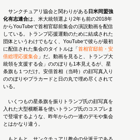
サンクチュアリ協会と関わりがある
日米同盟強
化有志連合
は、米大統領選より2年も前の2018年
からYouTubeで首相官邸前集会の演説動画を配信
している。トランプ応援運動のために結成された
団体というわけでもなく、YouTubeで彼らが最初
に配信された集会のタイトルは「
首相官邸前・安
倍総理応援集会
」だ。動画を見ると、トランプ大
統領を支援する会」ののぼりも1本見えるが、星
条旗も１つだけ。安倍首相（当時）の顔写真入り
ののぼりやプラカードと日の丸で埋め尽くされて
いる。
いくつもの星条旗を振りトランプ氏の顔写真を
入れた大型横断幕を使いトランプ氏のコスプレま
で登場するような、昨年からの一連のデモや集会
とはかなり違う。
もともと、サンクチュアリ教会の分派元である