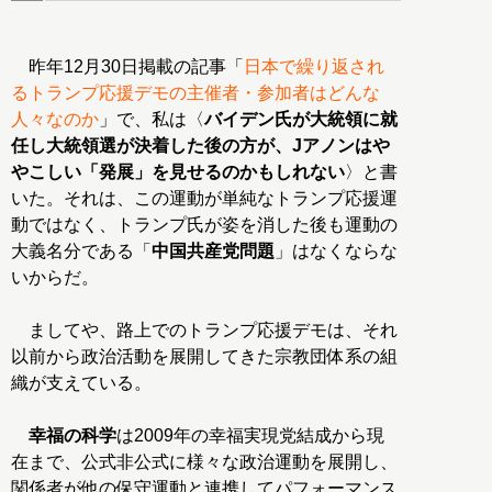
昨年12月30日掲載の記事「
日本で繰り返され
るトランプ応援デモの主催者・参加者はどんな
人々なのか
」で、私は〈
バイデン氏が大統領に就
任し大統領選が決着した後の方が、Jアノンはや
やこしい「発展」を見せるのかもしれない
〉と書
いた。それは、この運動が単純なトランプ応援運
動ではなく、トランプ氏が姿を消した後も運動の
大義名分である「
中国共産党問題
」はなくならな
いからだ。
ましてや、路上でのトランプ応援デモは、それ
以前から政治活動を展開してきた宗教団体系の組
織が支えている。
幸福の科学
は2009年の幸福実現党結成から現
在まで、公式非公式に様々な政治運動を展開し、
関係者が他の保守運動と連携してパフォーマンス