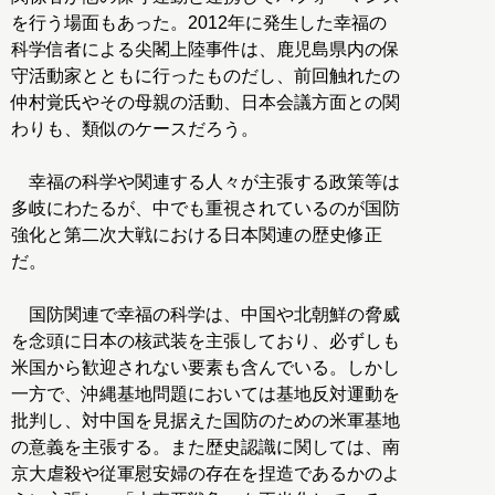
を行う場面もあった。2012年に発生した幸福の
科学信者による尖閣上陸事件は、鹿児島県内の保
守活動家とともに行ったものだし、前回触れたの
仲村覚氏やその母親の活動、日本会議方面との関
わりも、類似のケースだろう。
幸福の科学や関連する人々が主張する政策等は
多岐にわたるが、中でも重視されているのが国防
強化と第二次大戦における日本関連の歴史修正
だ。
国防関連で幸福の科学は、中国や北朝鮮の脅威
を念頭に日本の核武装を主張しており、必ずしも
米国から歓迎されない要素も含んでいる。しかし
一方で、沖縄基地問題においては基地反対運動を
批判し、対中国を見据えた国防のための米軍基地
の意義を主張する。また歴史認識に関しては、南
京大虐殺や従軍慰安婦の存在を捏造であるかのよ