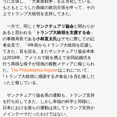
うに主張し、「大東亜戦争」を正当化している。
もともとこうした路線の政治主張を伴って、その
上でトランプ大統領を支持してきた。
一方で、同じく
サンクチュアリ協会
と関わりが
あると思われる「
トランプ大統領を支援する会
」
の事務局長である
小林直太氏
はデモに際しての記
者会見で、「4年前からトランプ大統領を応援し
てきた」旨を語る。またサンクチュアリ協会本体
は2018年、アメリカで銃を携えて合同結婚式を
行う異様な様子が現地の複数メディアに報じられ
た。
The Philadelphia Inquirer
はこれについて、
｢トランプ大統領に感謝する夕食会｣を含む催しだ
ったと報じている。
サンクチュアリ協会系の運動も、トランプ支持
を打ち出してきた。しかし幸福の科学と同様に、
日本における彼らの運動は決してトランプ支持が
メインテーマだったわけではない。