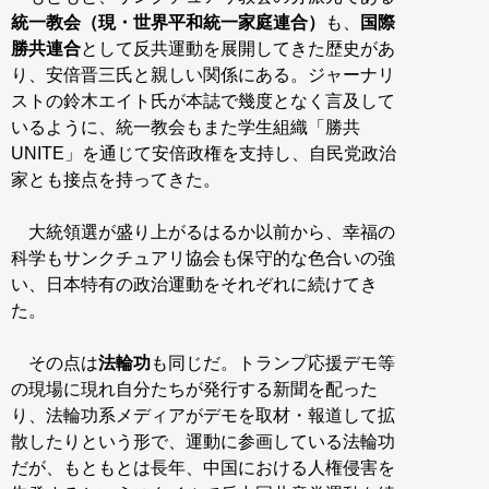
統一教会（現・世界平和統一家庭連合）
も、
国際
勝共連合
として反共運動を展開してきた歴史があ
り、安倍晋三氏と親しい関係にある。ジャーナリ
ストの鈴木エイト氏が本誌で幾度となく言及して
いるように、統一教会もまた学生組織「勝共
UNITE」を通じて安倍政権を支持し、自民党政治
家とも接点を持ってきた。
大統領選が盛り上がるはるか以前から、幸福の
科学もサンクチュアリ協会も保守的な色合いの強
い、日本特有の政治運動をそれぞれに続けてき
た。
その点は
法輪功
も同じだ。トランプ応援デモ等
の現場に現れ自分たちが発行する新聞を配った
り、法輪功系メディアがデモを取材・報道して拡
散したりという形で、運動に参画している法輪功
だが、もともとは長年、中国における人権侵害を