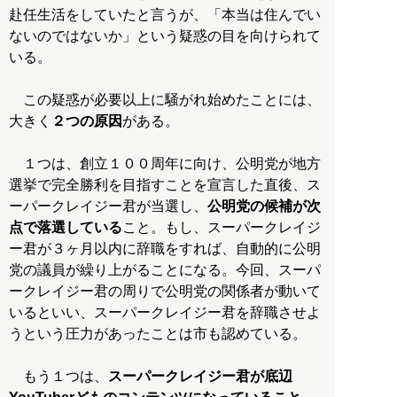
赴任生活をしていたと言うが、「本当は住んでい
ないのではないか」という疑惑の目を向けられて
いる。
この疑惑が必要以上に騒がれ始めたことには、
大きく
２つの原因
がある。
１つは、創立１００周年に向け、公明党が地方
選挙で完全勝利を目指すことを宣言した直後、ス
ーパークレイジー君が当選し、
公明党の候補が次
点で落選している
こと。もし、スーパークレイジ
ー君が３ヶ月以内に辞職をすれば、自動的に公明
党の議員が繰り上がることになる。今回、スーパ
ークレイジー君の周りで公明党の関係者が動いて
いるといい、スーパークレイジー君を辞職させよ
うという圧力があったことは市も認めている。
もう１つは、
スーパークレイジー君が底辺