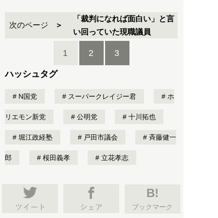
「裁判になれば面白い」と言
次のページ
い回っていた現職議員
1
2
3
ハッシュタグ
N国党
スーパークレイジー君
ホ
リエモン新党
公明党
十川拓也
堀江政経塾
戸田市議会
斉藤健一
郎
桜田義孝
立花孝志
B!
ブックマーク