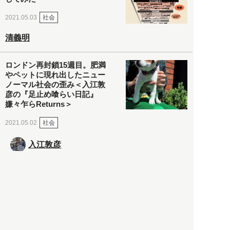
社会
2021.05.03
清義明
ロンドン再封鎖15週目。肥満
やペットに現れ出したニュー
ノーマル社会の歪み＜入江敦
彦の『足止め喰らい日記』
嫌々乍らReturns＞
社会
2021.05.02
入江敦彦
「ケーキの出前」に「高級ブ
ランドのサブスク」も――コ
ロナ禍のなか「進化」する百
貨店
政治・経済
2021.05.02