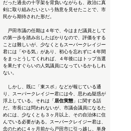
だった過去の十字架を背負いながらも、政治に真
剣に取り組みたいという熱意を見せたことで、市
民から期待された形だ。
戸田市議の任期は４年で、今はまだ議員として
の第一歩を踏み出したばかりなので、評価をする
ことは難しいが、少なくともスーパークレイジー
君には「やる気」があり、初心を忘れずに４年間
をまっとうしてくれれば、４年後にはトップ当選
を果たすぐらいの人気議員になっているかもしれ
ない。
しかし、既に「東スポ」などが報じている通
り、スーパークレイジー君には今、思わぬ疑惑が
浮上している。それは「
居住実態
」に関する話
だ。市長には問われないが、市議会議員になるた
めには、少なくとも３ヶ月以上、その自治体に住
んでいる必要がある。スーパークレイジー君は、
念のために４ヶ月前から戸田市に引っ越し、単身