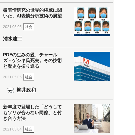
微表情研究の世界的権威に聞
いた、AI表情分析技術の展望
社会
2021.05.05
清水建二
PDFの生みの親、チャール
ズ・ゲシキ氏死去。その技術
と歴史を振り返る
社会
2021.05.05
柳井政和
新年度で登場した「どうして
もソリが合わない同僚」と付
き合う方法
社会
2021.05.04