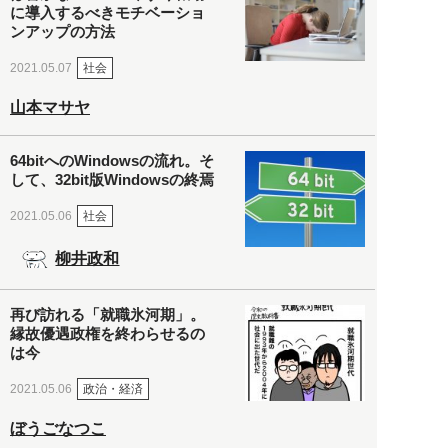
に導入するべきモチベーショ
ンアップの方法
社会
2021.05.07
山本マサヤ
64bitへのWindowsの流れ。そ
して、32bit版Windowsの終焉
社会
2021.05.06
柳井政和
再び訪れる「就職氷河期」。
縁故優遇政権を終わらせるの
は今
政治・経済
2021.05.06
ぼうごなつこ