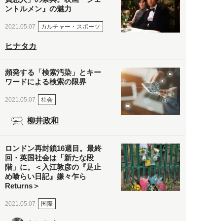
ントルメン』の魅力
カルチャー・スポーツ
2021.05.07
ヒナタカ
頻発する「検索汚染」とキー
ワードによる検索の限界
社会
2021.05.07
柳井政和
ロンドン再封鎖16週目。最終
回・英国社会は「新たな段
階」に。＜入江敦彦の『足止
め喰らい日記』嫌々乍ら
Returns＞
国際
2021.05.07