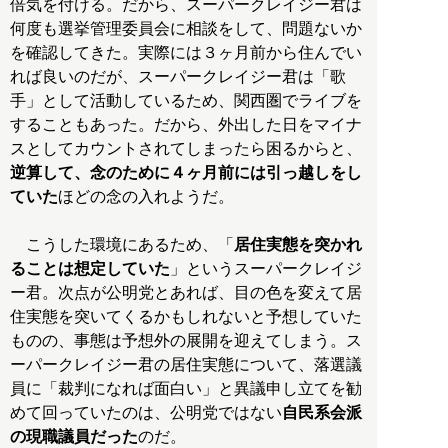
倍気を付ける。だから、スーパークレイジー君は
何度も選挙管理委員会に相談をして、問題ないか
を確認してきた。実際には３ヶ月前から住んでい
れば良いのだが、スーパークレイジー君は「歌
手」として活動しているため、関西圏でライブを
することもあった。だから、外出した日をマイナ
スとしてカウントされてしまったら困るからと、
逆算して、念のために４ヶ月前には引っ越しをし
ていた
ほどの念の入れようだ。
こうした環境にあるため、「
居住実態を突かれ
ることは想定していた
」というスーパークレイジ
ー君。次点が公明党とあれば、目の色を変えて居
住実態を突いてくるかもしれないと予想していた
ものの、事態は予想外の展開を迎えてしまう。ス
ーパークレイジー君の居住実態について、落選議
員に「裁判になれば面白い」と異議申し立てを勧
めて回っていたのは、公明党ではない
自民系会派
の現職議員だった
のだ。