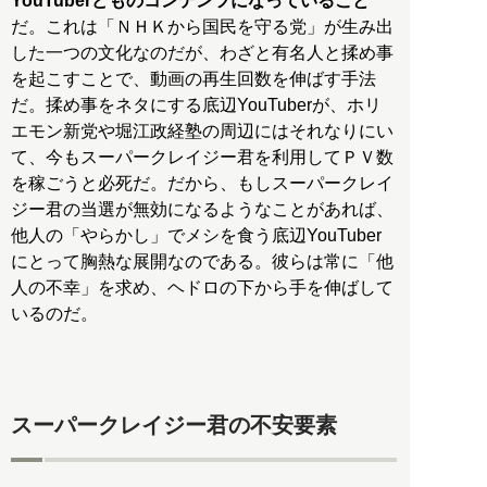
YouTuberどものコンテンツになっていること
だ。これは「ＮＨＫから国民を守る党」が生み出
した一つの文化なのだが、わざと有名人と揉め事
を起こすことで、動画の再生回数を伸ばす手法
だ。揉め事をネタにする底辺YouTuberが、ホリ
エモン新党や堀江政経塾の周辺にはそれなりにい
て、今もスーパークレイジー君を利用してＰＶ数
を稼ごうと必死だ。だから、もしスーパークレイ
ジー君の当選が無効になるようなことがあれば、
他人の「やらかし」でメシを食う底辺YouTuber
にとって胸熱な展開なのである。彼らは常に「他
人の不幸」を求め、ヘドロの下から手を伸ばして
いるのだ。
スーパークレイジー君の不安要素