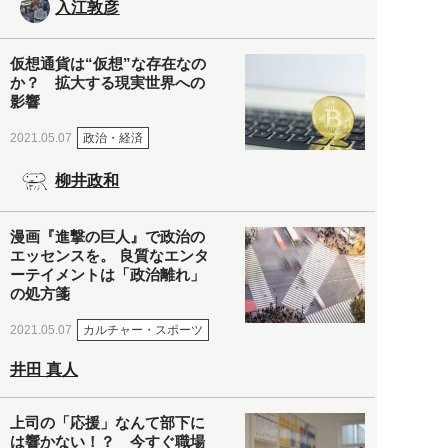
入江敦彦
仮想通貨は“仮想”な存在なの
か？ 拡大する現実世界への
影響
政治・経済
2021.05.07
柳井政和
漫画『進撃の巨人』で政治の
エッセンスを。 良質なエンタ
ーテイメントは「政治離れ」
の処方箋
カルチャー・スポーツ
2021.05.07
井田 真人
上司の「応援」なんて部下に
は響かない！？ 今すぐ職場