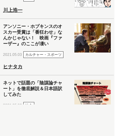
川上浩一
アンソニー・ホプキンスのオ
スカー受賞は「番狂わせ」な
んかじゃない！ 映画『ファ
ーザー』のここが凄い
カルチャー・スポーツ
2021.05.03
ヒナタカ
ネットで話題の「陰謀論チャ
ート」を徹底解説＆日本語訳
してみた
社会
2021.05.03
清義明
ロンドン再封鎖15週目。肥満