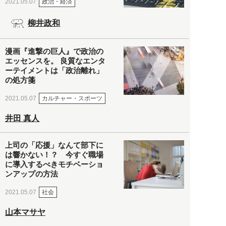
政治・経済
2021.05.07
柳井政和
漫画『進撃の巨人』で政治の
エッセンスを。 良質なエンタ
ーテイメントは「政治離れ」
の処方箋
カルチャー・スポーツ
2021.05.07
井田 真人
上司の「応援」なんて部下に
は響かない！？ 今すぐ職場
に導入するべきモチベーショ
ンアップの方法
社会
2021.05.07
山本マサヤ