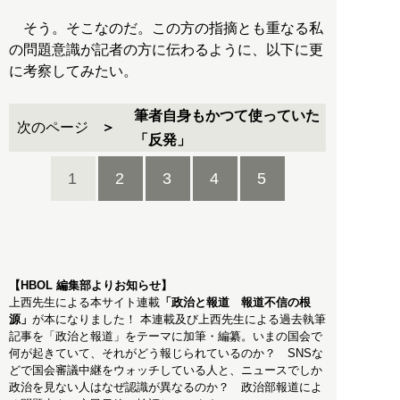
そう。そこなのだ。この方の指摘とも重なる私
の問題意識が記者の方に伝わるように、以下に更
に考察してみたい。
筆者自身もかつて使っていた
次のページ
「反発」
1
2
3
4
5
【HBOL 編集部よりお知らせ】
上西先生による本サイト連載
「政治と報道 報道不信の根
源」
が本になりました！ 本連載及び上西先生による過去執筆
記事を「政治と報道」をテーマに加筆・編纂。いまの国会で
何が起きていて、それがどう報じられているのか？ SNSな
どで国会審議中継をウォッチしている人と、ニュースでしか
政治を見ない人はなぜ認識が異なるのか？ 政治部報道によ