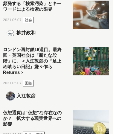
頻発する「検索汚染」とキー
ワードによる検索の限界
社会
2021.05.07
柳井政和
ロンドン再封鎖16週目。最終
回・英国社会は「新たな段
階」に。＜入江敦彦の『足止
め喰らい日記』嫌々乍ら
Returns＞
国際
2021.05.07
入江敦彦
仮想通貨は“仮想”な存在なの
か？ 拡大する現実世界への
影響