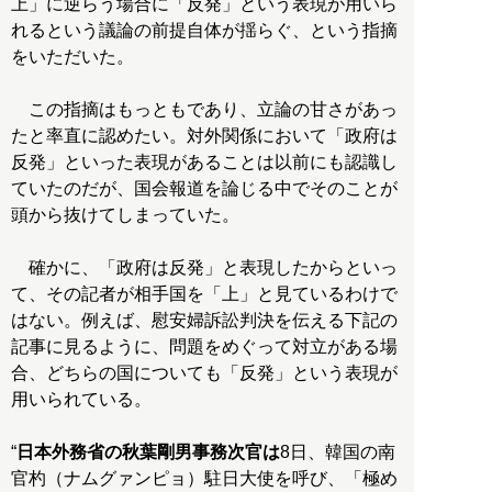
上」に逆らう場合に「反発」という表現が用いら
れるという議論の前提自体が揺らぐ、という指摘
をいただいた。
この指摘はもっともであり、立論の甘さがあっ
たと率直に認めたい。対外関係において「政府は
反発」といった表現があることは以前にも認識し
ていたのだが、国会報道を論じる中でそのことが
頭から抜けてしまっていた。
確かに、「政府は反発」と表現したからといっ
て、その記者が相手国を「上」と見ているわけで
はない。例えば、慰安婦訴訟判決を伝える下記の
記事に見るように、問題をめぐって対立がある場
合、どちらの国についても「反発」という表現が
用いられている。
“
日本外務省の秋葉剛男事務次官は
8日、韓国の南
官杓（ナムグァンピョ）駐日大使を呼び、「極め