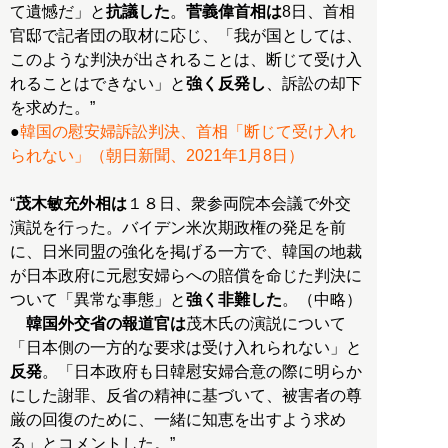
て遺憾だ」と
抗議した
。
菅義偉首相は
8日、首相
官邸で記者団の取材に応じ、「我が国としては、
このような判決が出されることは、断じて受け入
れることはできない」と
強く反発し
、訴訟の却下
を求めた。”
●
韓国の慰安婦訴訟判決、首相「断じて受け入れ
られない」（朝日新聞、2021年1月8日）
“
茂木敏充外相は
１８日、衆参両院本会議で外交
演説を行った。バイデン米次期政権の発足を前
に、日米同盟の強化を掲げる一方で、韓国の地裁
が日本政府に元慰安婦らへの賠償を命じた判決に
ついて「異常な事態」と
強く非難した
。（中略）
韓国外交省の報道官は
茂木氏の演説について
「日本側の一方的な要求は受け入れられない」と
反発
。「日本政府も日韓慰安婦合意の際に明らか
にした謝罪、反省の精神に基づいて、被害者の尊
厳の回復のために、一緒に知恵を出すよう求め
る」とコメントした。”