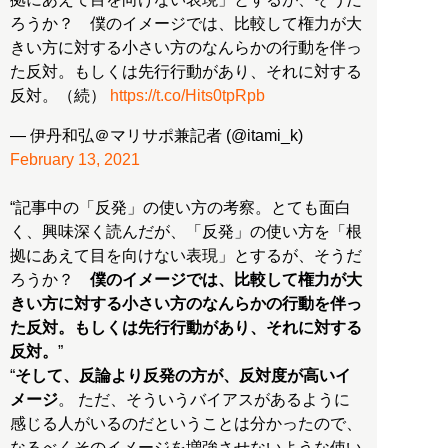
ろうか？ 僕のイメージでは、比較して権力が大
きい方に対する小さい方のなんらかの行動を伴っ
た反対。もしくは先行行動があり、それに対する
反対。（続）
https://t.co/Hits0tpRpb
— 伊丹和弘＠マリサポ兼記者 (@itami_k)
February 13, 2021
“記事中の「反発」の使い方の考察。とても面白
く、興味深く読んだが、「反発」の使い方を「根
拠にあえて目を向けない表現」とするが、そうだ
ろうか？
僕のイメージでは、比較して権力が大
きい方に対する小さい方のなんらかの行動を伴っ
た反対。もしくは先行行動があり、それに対する
反対。
”
“
そして、反論より反発の方が、反対度が高いイ
メージ
。 ただ、そういうバイアスがあるように
感じる人がいるのだということは分かったので、
なるべくそのイメージを増強させないような使い