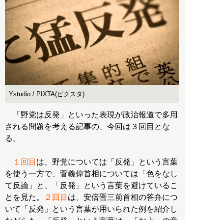
Ystudio / PIXTA(ピクスタ)
「野党は反発」といった表現が政治報道で多用
される問題を考える記事の、今回は３回目とな
る。
１回目
は、野党については「反発」という言葉
を使う一方で、菅義偉首相については「色をなし
て反論」と、「反発」という言葉を避けているこ
とを見た。
２回目
は、安倍晋三前首相の答弁につ
いて「反発」という言葉が用いられた例を紹介し