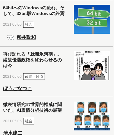
64bitへのWindowsの流れ。そ
して、32bit版Windowsの終焉
社会
2021.05.06
柳井政和
再び訪れる「就職氷河期」。
縁故優遇政権を終わらせるの
は今
政治・経済
2021.05.06
ぼうごなつこ
微表情研究の世界的権威に聞
いた、AI表情分析技術の展望
社会
2021.05.05
清水建二