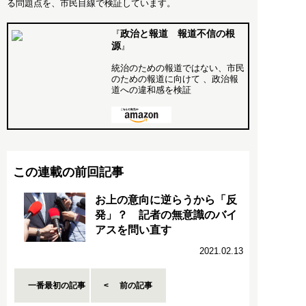
る問題点を、市民目線で検証しています。
政治と報道 報道不信の根
『
源
』
統治のための報道ではない、市民
のための報道に向けて 、政治報
道への違和感を検証
この連載の前回記事
お上の意向に逆らうから「反
発」？ 記者の無意識のバイ
アスを問い直す
2021.02.13
一番最初の記事
前の記事