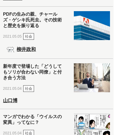
PDFの生みの親、チャール
ズ・ゲシキ氏死去。その技術
と歴史を振り返る
社会
2021.05.05
柳井政和
新年度で登場した「どうして
もソリが合わない同僚」と付
き合う方法
社会
2021.05.04
山口博
マンガでわかる「ウイルスの
変異」ってなに？
社会
2021.05.04