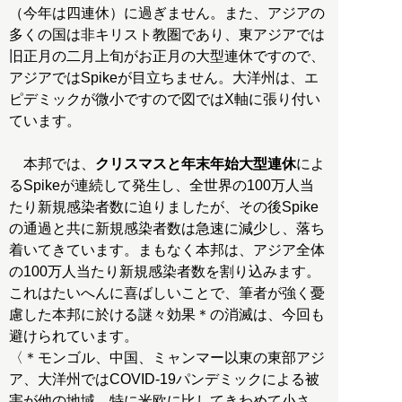
（今年は四連休）に過ぎません。また、アジアの
多くの国は非キリスト教圏であり、東アジアでは
旧正月の二月上旬がお正月の大型連休ですので、
アジアではSpikeが目立ちません。大洋州は、エ
ピデミックが微小ですので図ではX軸に張り付い
ています。
本邦では、
クリスマスと年末年始大型連休
によ
るSpikeが連続して発生し、全世界の100万人当
たり新規感染者数に迫りましたが、その後Spike
の通過と共に新規感染者数は急速に減少し、落ち
着いてきています。まもなく本邦は、アジア全体
の100万人当たり新規感染者数を割り込みます。
これはたいへんに喜ばしいことで、筆者が強く憂
慮した本邦に於ける謎々効果＊の消滅は、今回も
避けられています。
〈＊モンゴル、中国、ミャンマー以東の東部アジ
ア、大洋州ではCOVID-19パンデミックによる被
害が他の地域、特に米欧に比してきわめて小さ