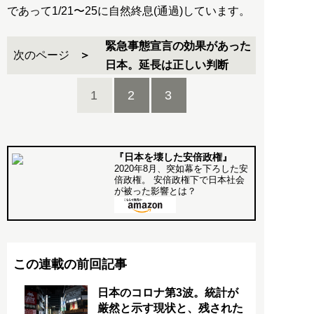
であって1/21〜25に自然終息(通過)しています。
緊急事態宣言の効果があった
次のページ
日本。延長は正しい判断
1
2
3
『日本を壊した安倍政権』
2020年8月、突如幕を下ろした安
倍政権。 安倍政権下で日本社会
が被った影響とは？
この連載の前回記事
日本のコロナ第3波。統計が
厳然と示す現状と、残された