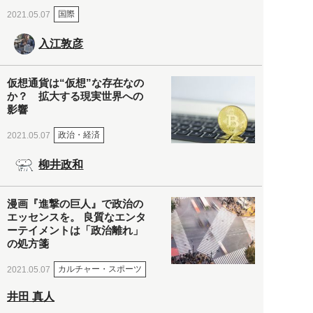
国際
2021.05.07
入江敦彦
仮想通貨は“仮想”な存在なの
か？ 拡大する現実世界への
影響
政治・経済
2021.05.07
柳井政和
漫画『進撃の巨人』で政治の
エッセンスを。 良質なエンタ
ーテイメントは「政治離れ」
の処方箋
カルチャー・スポーツ
2021.05.07
井田 真人