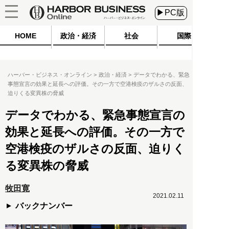
▶PC版
HOME
政治・経済
社会
国際
ハーバー・ビジネス・オンライン
政治・経済
データでわかる、緊急
事態宣言の効果と延長への評価。その一方で空港検疫のザルさの反面、
迫りくる変異株の脅威
データでわかる、緊急事態宣言の
効果と延長への評価。その一方で
空港検疫のザルさの反面、迫りく
る変異株の脅威
牧田寛
2021.02.11
バックナンバー