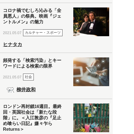
コロナ禍でむしろ沁みる「全
員悪人」の祭典。映画『ジェ
ントルメン』の魅力
カルチャー・スポーツ
2021.05.07
ヒナタカ
頻発する「検索汚染」とキー
ワードによる検索の限界
社会
2021.05.07
柳井政和
ロンドン再封鎖16週目。最終
回・英国社会は「新たな段
階」に。＜入江敦彦の『足止
め喰らい日記』嫌々乍ら
Returns＞