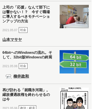
上司の「応援」なんて部下に
は響かない！？ 今すぐ職場
に導入するべきモチベーショ
ンアップの方法
社会
2021.05.07
山本マサヤ
64bitへのWindowsの流れ。そ
して、32bit版Windowsの終焉
社会
2021.05.06
柳井政和
再び訪れる「就職氷河期」。
縁故優遇政権を終わらせるの
は今
政治・経済
2021.05.06