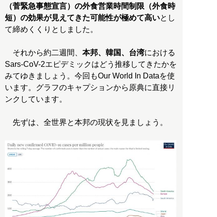
（菅緊急事態宣言）の外食営業時間制限（外食時
短）の効果が見えてきた可能性が極めて高い
とし
て締めくくりとしました。
それから約二週間、
本邦、韓国、台湾
における
Sars-CoV-2エピデミックはどう推移してきたかを
みてゆきましょう。今回もOur World In Dataを使
います。グラフのキャプションから原典に直接リ
ンクしています。
先ずは、全世界と本邦の現状を見ましょう。