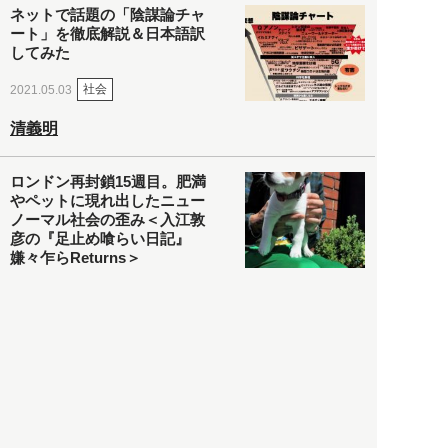
ネットで話題の「陰謀論チャ
ート」を徹底解説＆日本語訳
してみた
社会
2021.05.03
清義明
ロンドン再封鎖15週目。肥満
やペットに現れ出したニュー
ノーマル社会の歪み＜入江敦
彦の『足止め喰らい日記』
嫌々乍らReturns＞
社会
2021.05.02
入江敦彦
「ケーキの出前」に「高級ブ
ランドのサブスク」も――コ
ロナ禍のなか「進化」する百