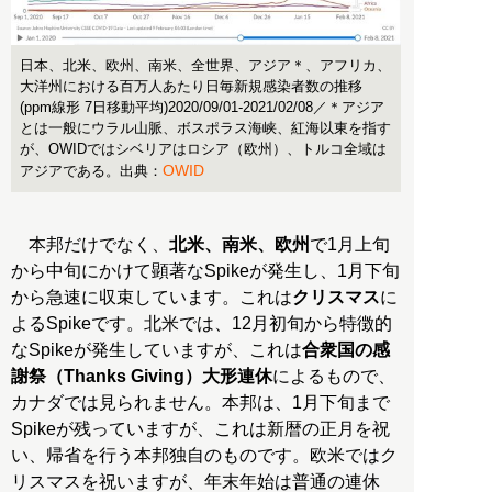
日本、北米、欧州、南米、全世界、アジア＊、アフリカ、
大洋州における百万人あたり日毎新規感染者数の推移
(ppm線形 7日移動平均)2020/09/01-2021/02/08／＊アジア
とは一般にウラル山脈、ボスポラス海峡、紅海以東を指す
が、OWIDではシベリアはロシア（欧州）、トルコ全域は
OWID
アジアである。出典：
本邦だけでなく、
北米、南米、欧州
で1月上旬
から中旬にかけて顕著なSpikeが発生し、1月下旬
から急速に収束しています。これは
クリスマス
に
よるSpikeです。北米では、12月初旬から特徴的
なSpikeが発生していますが、これは
合衆国の感
謝祭（Thanks Giving）大形連休
によるもので、
カナダでは見られません。本邦は、1月下旬まで
Spikeが残っていますが、これは新暦の正月を祝
い、帰省を行う本邦独自のものです。欧米ではク
リスマスを祝いますが、年末年始は普通の連休