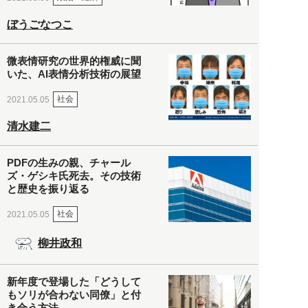
ぼうごなつこ
微表情研究の世界的権威に聞
いた、AI表情分析技術の展望
社会
2021.05.05
清水建二
PDFの生みの親、チャール
ズ・ゲシキ氏死去。その技術
と歴史を振り返る
社会
2021.05.05
柳井政和
新年度で登場した「どうして
もソリが合わない同僚」と付
き合う方法