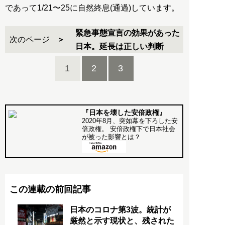
であって1/21〜25に自然終息(通過)しています。
緊急事態宣言の効果があった
次のページ
日本。延長は正しい判断
1
2
3
『日本を壊した安倍政権』
2020年8月、突如幕を下ろした安
倍政権。 安倍政権下で日本社会
が被った影響とは？
この連載の前回記事
日本のコロナ第3波。統計が
厳然と示す現状と、残された