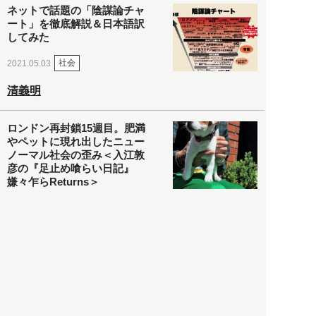
ネットで話題の「陰謀論チャ
ート」を徹底解説＆日本語訳
してみた
社会
2021.05.03
清義明
ロンドン再封鎖15週目。肥満
やペットに現れ出したニュー
ノーマル社会の歪み＜入江敦
彦の『足止め喰らい日記』
嫌々乍らReturns＞
社会
2021.05.02
入江敦彦
「ケーキの出前」に「高級ブ
ランドのサブスク」も――コ
ロナ禍のなか「進化」する百