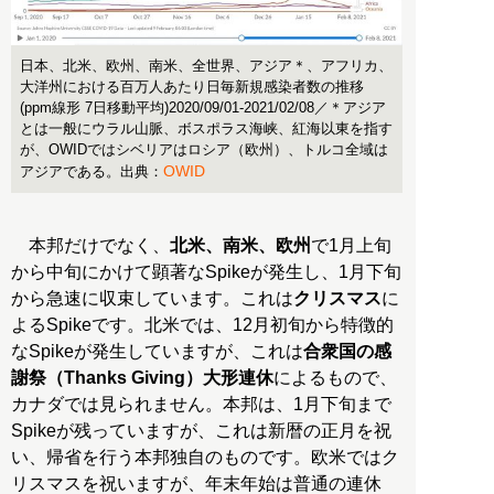
日本、北米、欧州、南米、全世界、アジア＊、アフリカ、
大洋州における百万人あたり日毎新規感染者数の推移
(ppm線形 7日移動平均)2020/09/01-2021/02/08／＊アジア
とは一般にウラル山脈、ボスポラス海峡、紅海以東を指す
が、OWIDではシベリアはロシア（欧州）、トルコ全域は
OWID
アジアである。出典：
本邦だけでなく、
北米、南米、欧州
で1月上旬
から中旬にかけて顕著なSpikeが発生し、1月下旬
から急速に収束しています。これは
クリスマス
に
よるSpikeです。北米では、12月初旬から特徴的
なSpikeが発生していますが、これは
合衆国の感
謝祭（Thanks Giving）大形連休
によるもので、
カナダでは見られません。本邦は、1月下旬まで
Spikeが残っていますが、これは新暦の正月を祝
い、帰省を行う本邦独自のものです。欧米ではク
リスマスを祝いますが、年末年始は普通の連休