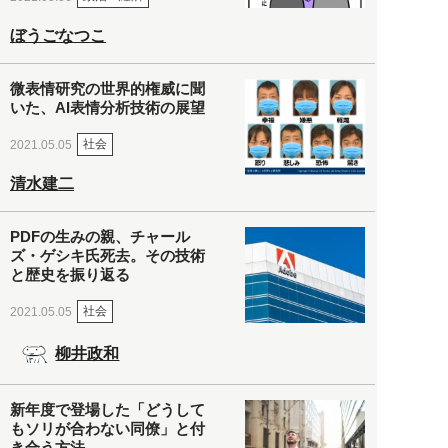
ぼうごなつこ
微表情研究の世界的権威に聞
いた、AI表情分析技術の展望
社会
2021.05.05
清水建二
PDFの生みの親、チャール
ズ・ゲシキ氏死去。その技術
と歴史を振り返る
社会
2021.05.05
柳井政和
新年度で登場した「どうして
もソリが合わない同僚」と付
き合う方法