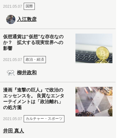
国際
2021.05.07
入江敦彦
仮想通貨は“仮想”な存在なの
か？ 拡大する現実世界への
影響
政治・経済
2021.05.07
柳井政和
漫画『進撃の巨人』で政治の
エッセンスを。 良質なエンタ
ーテイメントは「政治離れ」
の処方箋
カルチャー・スポーツ
2021.05.07
井田 真人