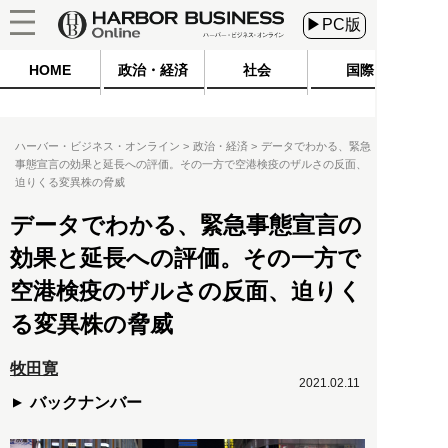
▶PC版
HOME
政治・経済
社会
国際
ハーバー・ビジネス・オンライン
政治・経済
データでわかる、緊急
事態宣言の効果と延長への評価。その一方で空港検疫のザルさの反面、
迫りくる変異株の脅威
データでわかる、緊急事態宣言の
効果と延長への評価。その一方で
空港検疫のザルさの反面、迫りく
る変異株の脅威
牧田寛
2021.02.11
バックナンバー