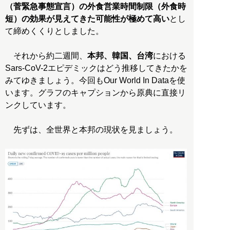
（菅緊急事態宣言）の外食営業時間制限（外食時
短）の効果が見えてきた可能性が極めて高い
とし
て締めくくりとしました。
それから約二週間、
本邦、韓国、台湾
における
Sars-CoV-2エピデミックはどう推移してきたかを
みてゆきましょう。今回もOur World In Dataを使
います。グラフのキャプションから原典に直接リ
ンクしています。
先ずは、全世界と本邦の現状を見ましょう。