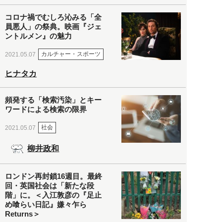
コロナ禍でむしろ沁みる「全
員悪人」の祭典。映画『ジェ
ントルメン』の魅力
カルチャー・スポーツ
2021.05.07
ヒナタカ
頻発する「検索汚染」とキー
ワードによる検索の限界
社会
2021.05.07
柳井政和
ロンドン再封鎖16週目。最終
回・英国社会は「新たな段
階」に。＜入江敦彦の『足止
め喰らい日記』嫌々乍ら
Returns＞