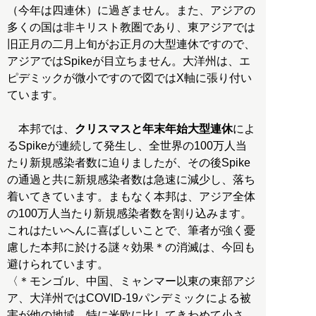
（今年は四連休）に過ぎません。また、アジアの
多くの国は非キリスト教圏であり、東アジアでは
旧正月の二月上旬がお正月の大型連休ですので、
アジアではSpikeが目立ちません。大洋州は、エ
ピデミックが微小ですので図ではX軸に張り付い
ています。
本邦では、
クリスマスと年末年始大型連休
によ
るSpikeが連続して発生し、全世界の100万人当
たり新規感染者数に迫りましたが、その後Spike
の通過と共に新規感染者数は急速に減少し、落ち
着いてきています。まもなく本邦は、アジア全体
の100万人当たり新規感染者数を割り込みます。
これはたいへんに喜ばしいことで、筆者が強く憂
慮した本邦に於ける謎々効果＊の消滅は、今回も
避けられています。
〈＊モンゴル、中国、ミャンマー以東の東部アジ
ア、大洋州ではCOVID-19パンデミックによる被
害が他の地域、特に米欧に比してきわめて小さ