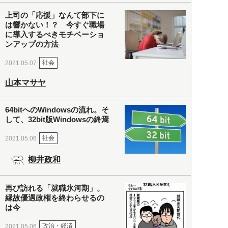
上司の「応援」なんて部下に
は響かない！？ 今すぐ職場
に導入するべきモチベーショ
ンアップの方法
社会
2021.05.07
山本マサヤ
64bitへのWindowsの流れ。そ
して、32bit版Windowsの終焉
社会
2021.05.06
柳井政和
再び訪れる「就職氷河期」。
縁故優遇政権を終わらせるの
は今
政治・経済
2021.05.06