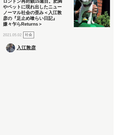
ロンドン再封鎖15週目。肥満
やペットに現れ出したニュー
ノーマル社会の歪み＜入江敦
彦の『足止め喰らい日記』
嫌々乍らReturns＞
社会
2021.05.02
入江敦彦
「ケーキの出前」に「高級ブ
ランドのサブスク」も――コ
ロナ禍のなか「進化」する百
貨店
政治・経済
2021.05.02
都市商業研究所
「高度外国人材」という言葉
に潜む欺瞞と、日本が搾取し
依存する圧倒的多数の外国人