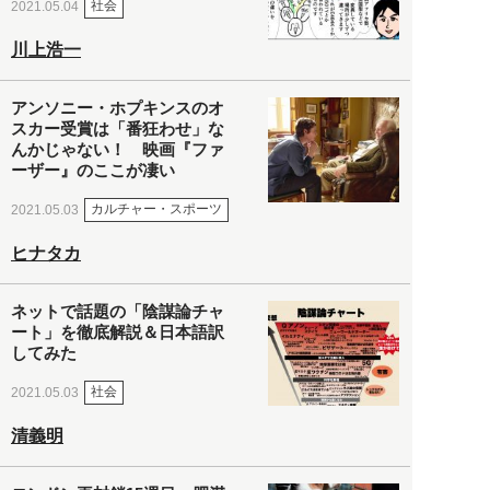
社会
2021.05.04
川上浩一
アンソニー・ホプキンスのオ
スカー受賞は「番狂わせ」な
んかじゃない！ 映画『ファ
ーザー』のここが凄い
カルチャー・スポーツ
2021.05.03
ヒナタカ
ネットで話題の「陰謀論チャ
ート」を徹底解説＆日本語訳
してみた
社会
2021.05.03
清義明