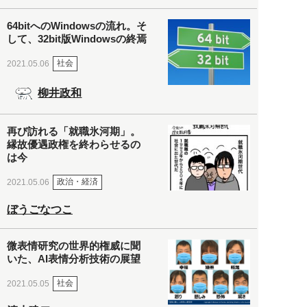
64bitへのWindowsの流れ。そ
して、32bit版Windowsの終焉
社会
2021.05.06
柳井政和
再び訪れる「就職氷河期」。
縁故優遇政権を終わらせるの
は今
政治・経済
2021.05.06
ぼうごなつこ
微表情研究の世界的権威に聞
いた、AI表情分析技術の展望
社会
2021.05.05