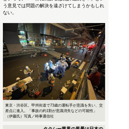
う意見では問題の解決を遠ざけてしまうかもしれ
ない。
東京・渋谷区。甲州街道で73歳の運転手が意識を失い、交
差点に進入。「事故の約1割が意識消失などの可能性」
（伊藤氏）写真／時事通信社
タクシー業界の風景は日本の