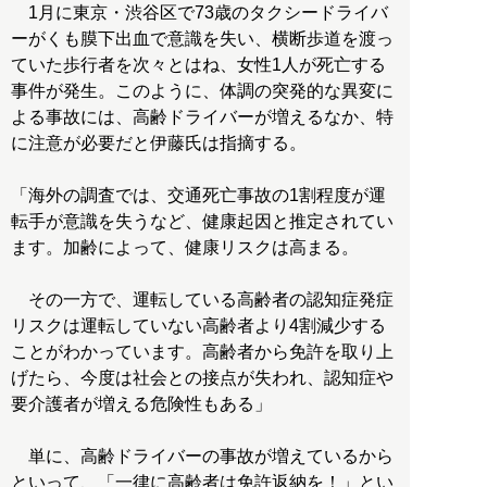
1月に東京・渋谷区で73歳のタクシードライバ
ーがくも膜下出血で意識を失い、横断歩道を渡っ
ていた歩行者を次々とはね、女性1人が死亡する
事件が発生。このように、体調の突発的な異変に
よる事故には、高齢ドライバーが増えるなか、特
に注意が必要だと伊藤氏は指摘する。
「海外の調査では、交通死亡事故の1割程度が運
転手が意識を失うなど、健康起因と推定されてい
ます。加齢によって、健康リスクは高まる。
その一方で、運転している高齢者の認知症発症
リスクは運転していない高齢者より4割減少する
ことがわかっています。高齢者から免許を取り上
げたら、今度は社会との接点が失われ、認知症や
要介護者が増える危険性もある」
単に、高齢ドライバーの事故が増えているから
といって、「一律に高齢者は免許返納を！」とい