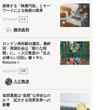
頻発する「検索汚染」とキー
ワードによる検索の限界
社会
2021.05.07
柳井政和
ロンドン再封鎖16週目。最終
回・英国社会は「新たな段
階」に。＜入江敦彦の『足止
め喰らい日記』嫌々乍ら
Returns＞
国際
2021.05.07
入江敦彦
仮想通貨は“仮想”な存在なの
か？ 拡大する現実世界への
影響