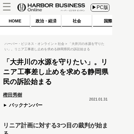
▶PC版
HOME
政治・経済
社会
国際
ハーバー・ビジネス・オンライン
社会
「大井川の水源を守りた
い」。リニア工事差し止めを求める静岡県民の訴訟始まる
「大井川の水源を守りたい」。リ
ニア工事差し止めを求める静岡県
民の訴訟始まる
樫田秀樹
2021.01.31
バックナンバー
リニア計画に対する3つ目の裁判が始ま
る