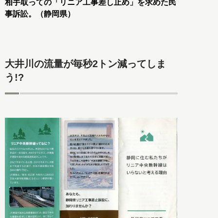
相手取っての「リニア工事差し止め」を求めた民
事訴訟。（静岡県）
大井川の流量が毎秒2トン減ってしま
う!?