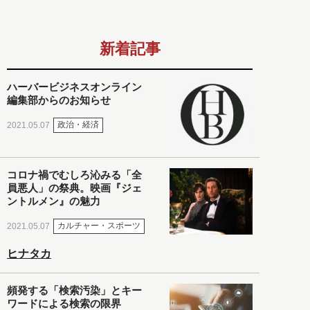
新着記事
ハーバービジネスオンライン
編集部からのお知らせ
政治・経済
2021.05.07
コロナ禍でむしろ沁みる「全
員悪人」の祭典。映画『ジェ
ントルメン』の魅力
カルチャー・スポーツ
2021.05.07
ヒナタカ
頻発する「検索汚染」とキー
ワードによる検索の限界