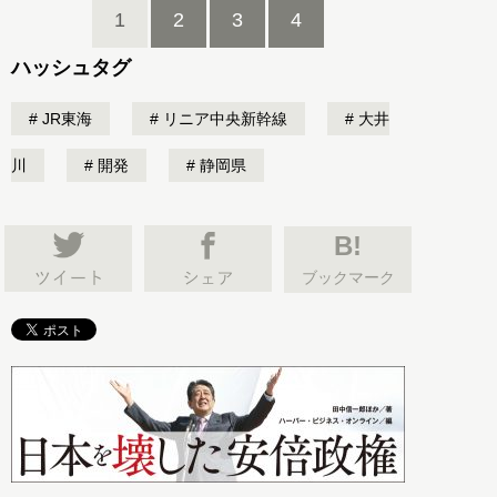
1
2
3
4
ハッシュタグ
JR東海
リニア中央新幹線
大井
川
開発
静岡県
B!
ブックマーク