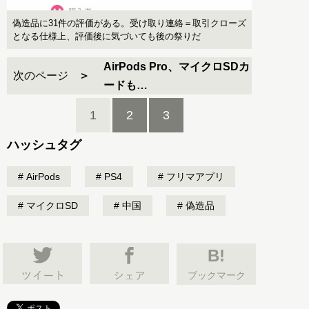
偽造品に31件の評価がある。受け取り連絡＝取引クローズ
となる仕様上、評価後に気づいても後の祭りだ
AirPods Pro、マイクロSDカ
次のページ
ードも…
1
2
3
ハッシュタグ
AirPods
PS4
フリマアプリ
マイクロSD
中国
偽造品
B!
ブックマーク