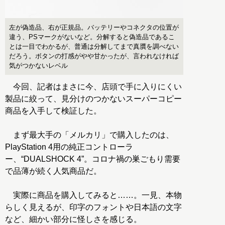
左が偽造品、右が正規品。バッテリーやコネクタの位置が
違う、PSマークがないなど。分解すると偽造品であるこ
とは一目でわかるが、普通は分解してまで真贋を調べない
だろう。ボタンの打感がやや甘かったが、言われなければ
気がつかないレベル
今回、記者はまさに今、店頭で手に入りにくい
製品に絞って、見分けのつかないスーパーコピー
商品を入手して検証した。
まず最大手の「メルカリ」で購入したのは、
PlayStation 4用の純正コントローラ
ー、“DUALSHOCK 4”。コロナ禍の巣ごもり需要
で品薄が続く人気商品だ。
実際に商品を購入してみると……。一見、本物
らしく見えるが、印字のフォントや日本語の文字
など、細かい部分に怪しさを感じる。