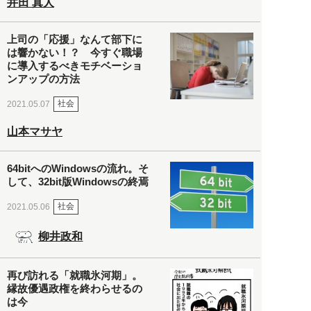
井田 真人
上司の「応援」なんて部下に
は響かない！？ 今すぐ職場
に導入するべきモチベーショ
ンアップの方法
社会
2021.05.07
山本マサヤ
64bitへのWindowsの流れ。そ
して、32bit版Windowsの終焉
社会
2021.05.06
柳井政和
再び訪れる「就職氷河期」。
縁故優遇政権を終わらせるの
は今