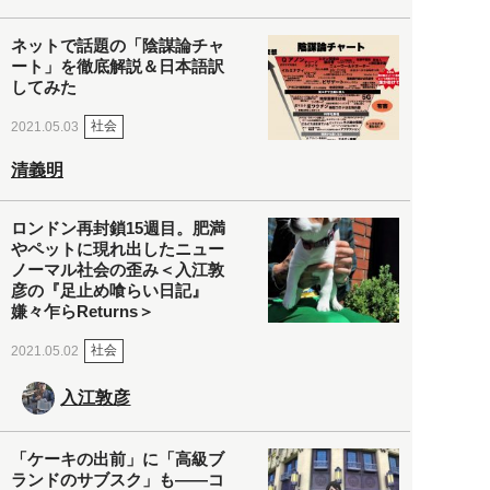
ネットで話題の「陰謀論チャ
ート」を徹底解説＆日本語訳
してみた
社会
2021.05.03
清義明
ロンドン再封鎖15週目。肥満
やペットに現れ出したニュー
ノーマル社会の歪み＜入江敦
彦の『足止め喰らい日記』
嫌々乍らReturns＞
社会
2021.05.02
入江敦彦
「ケーキの出前」に「高級ブ
ランドのサブスク」も――コ