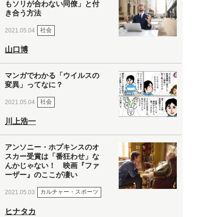
もソリが合わない同僚」と付
き合う方法
社会
2021.05.04
山口博
マンガでわかる「ウイルスの
変異」ってなに？
社会
2021.05.04
川上浩一
アンソニー・ホプキンスのオ
スカー受賞は「番狂わせ」な
んかじゃない！ 映画『ファ
ーザー』のここが凄い
カルチャー・スポーツ
2021.05.03
ヒナタカ