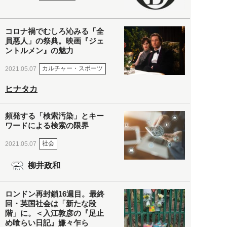
コロナ禍でむしろ沁みる「全
員悪人」の祭典。映画『ジェ
ントルメン』の魅力
カルチャー・スポーツ
2021.05.07
ヒナタカ
頻発する「検索汚染」とキー
ワードによる検索の限界
社会
2021.05.07
柳井政和
ロンドン再封鎖16週目。最終
回・英国社会は「新たな段
階」に。＜入江敦彦の『足止
め喰らい日記』嫌々乍ら