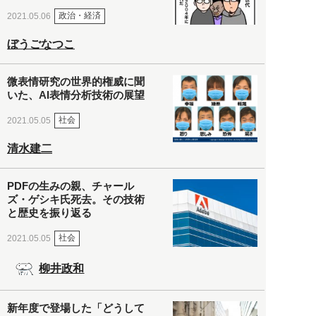
政治・経済
2021.05.06
ぼうごなつこ
微表情研究の世界的権威に聞
いた、AI表情分析技術の展望
社会
2021.05.05
清水建二
PDFの生みの親、チャール
ズ・ゲシキ氏死去。その技術
と歴史を振り返る
社会
2021.05.05
柳井政和
新年度で登場した「どうして