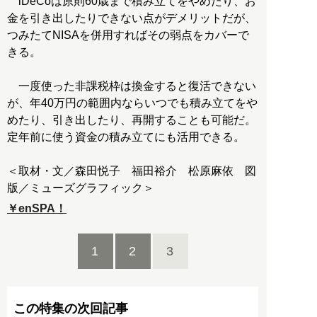
iDeCoは原則60歳まで積み立てをやめたり、お
金を引き出したりできない点がデメリットだが、
つみたてNISAを併用すればその弱点をカバーで
きる。
一度使った非課税枠は換金すると復活できない
が、年40万円の範囲内ならいつでも積み立てをや
めたり、引き出したり、再開することも可能だ。
定年前に使う資金の積み立てにも活用できる。
＜取材・文／森田悦子 福田裕介 松原麻依 図
￥enSPA！
1
2
3
この特集の次回記事