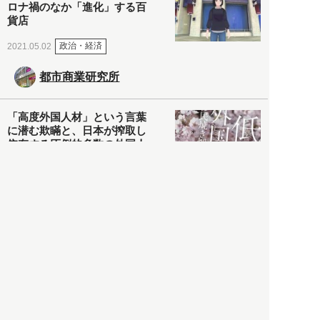
ロナ禍のなか「進化」する百
貨店
政治・経済
2021.05.02
都市商業研究所
「高度外国人材」という言葉
に潜む欺瞞と、日本が搾取し
依存する圧倒的多数の外国人
労働者の実像とは？
社会
2021.05.01
月刊日本
以前の記事をもっと見る