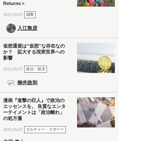
Returns＞
国際
2021.05.07
入江敦彦
仮想通貨は“仮想”な存在なの
か？ 拡大する現実世界への
影響
政治・経済
2021.05.07
柳井政和
漫画『進撃の巨人』で政治の
エッセンスを。 良質なエンタ
ーテイメントは「政治離れ」
の処方箋
カルチャー・スポーツ
2021.05.07