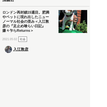
ロンドン再封鎖15週目。肥満
やペットに現れ出したニュー
ノーマル社会の歪み＜入江敦
彦の『足止め喰らい日記』
嫌々乍らReturns＞
社会
2021.05.02
入江敦彦
「ケーキの出前」に「高級ブ
ランドのサブスク」も――コ
ロナ禍のなか「進化」する百
貨店
政治・経済
2021.05.02
都市商業研究所