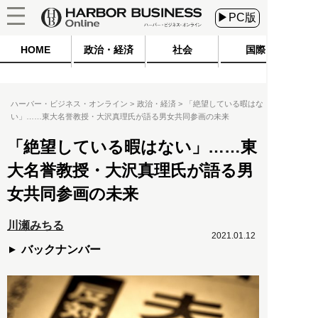
▶PC版
HOME
政治・経済
社会
国際
ハーバー・ビジネス・オンライン
政治・経済
「絶望している暇はな
い」……東大名誉教授・大沢真理氏が語る男女共同参画の未来
「絶望している暇はない」……東
大名誉教授・大沢真理氏が語る男
女共同参画の未来
川瀬みちる
2021.01.12
バックナンバー