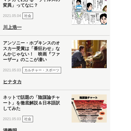
変異」ってなに？
社会
2021.05.04
川上浩一
アンソニー・ホプキンスのオ
スカー受賞は「番狂わせ」な
んかじゃない！ 映画『ファ
ーザー』のここが凄い
カルチャー・スポーツ
2021.05.03
ヒナタカ
ネットで話題の「陰謀論チャ
ート」を徹底解説＆日本語訳
してみた
社会
2021.05.03
清義明