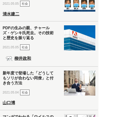
社会
2021.05.05
清水建二
PDFの生みの親、チャール
ズ・ゲシキ氏死去。その技術
と歴史を振り返る
社会
2021.05.05
柳井政和
新年度で登場した「どうして
もソリが合わない同僚」と付
き合う方法
社会
2021.05.04
山口博
マンガでわかる「ウイルスの