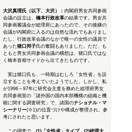
大沢真理氏（以下、大沢）：
内閣府男女共同参画
会議の設立は、
橋本行政改革
の結果です。男女共
同参画審議会が総理府にあったので、その後継の
会議が内閣府に入るのは自然な流れでもありまし
たし、行政改革会議のなかで唯一の女性の議員で
あった
猪口邦子
氏の奮闘もありました。ただ、も
ともと男女共同参画会議の構想は、猪口氏ではな
く橋本首相サイドから出てきたものです。
実は猪口氏も、一時期はむしろ「女性省」を設
立することを考えていたようでした。しかし、私
が1996～97年に研究会主査を務めた総理府男女
共同参画室の「諸外国の国内本部機構の組織と機
能に関する調査研究」で、諸国の
ナショナル・マ
シーナリー
(※1)の位置づけや構成が整理され、参
考にされたと思います。
この調査で、
(1)「女性省」タイプ、(2)総理大