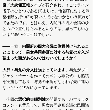
臣／大統領直轄タイプ
が紹介され、そこでライン
省庁のひとつである(1)よりは、他省庁に対する調
整権限を持つ(2)が良いのではないかという流れが
できたのです。とはいえ、内閣府の四大会議のひ
とつに位置付けられるというのは、思ってもいな
いほど高い位置付けでした。
――一方、内閣府の四大会議に位置付けられるこ
とによって、男女共同参画に対する与党の介入が
強まった面があるのではないでしょうか？
大沢：
与党の介入は強まっています
。与党がプロ
ジェクトチームを作って公式にも非公式にも協議
を実施しており、与党の承認がなければ先に進め
ないという状況になっています。
今回の
選択的夫婦別姓
の問題でも、パブリック
コメントも背景して、男女共同参画会議の民間議