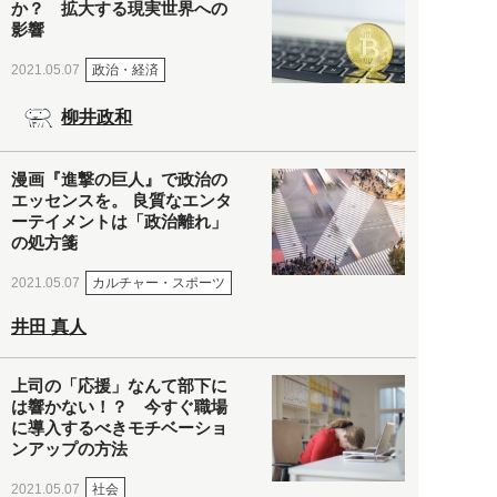
か？ 拡大する現実世界への
影響
政治・経済
2021.05.07
柳井政和
漫画『進撃の巨人』で政治の
エッセンスを。 良質なエンタ
ーテイメントは「政治離れ」
の処方箋
カルチャー・スポーツ
2021.05.07
井田 真人
上司の「応援」なんて部下に
は響かない！？ 今すぐ職場
に導入するべきモチベーショ
ンアップの方法
社会
2021.05.07