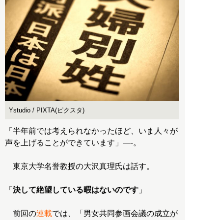
Ystudio / PIXTA(ピクスタ)
「半年前では考えられなかったほど、いま人々が
声を上げることができています」—-。
東京大学名誉教授の大沢真理氏は話す。
「
決して絶望している暇はないのです
」
前回の
連載
では、「男女共同参画会議の成立が