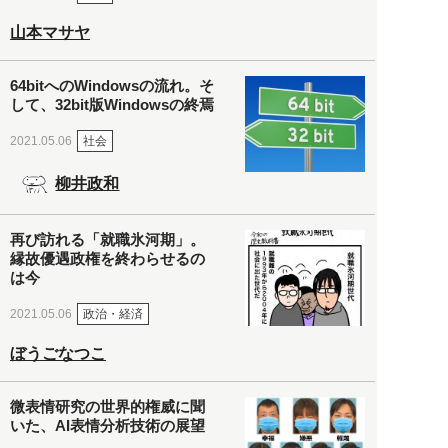
山本マサヤ
64bitへのWindowsの流れ。そ
して、32bit版Windowsの終焉
社会
2021.05.06
柳井政和
再び訪れる「就職氷河期」。
縁故優遇政権を終わらせるの
は今
政治・経済
2021.05.06
ぼうごなつこ
微表情研究の世界的権威に聞
いた、AI表情分析技術の展望