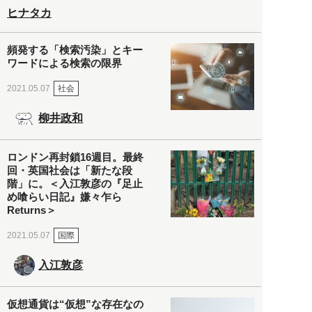
ヒナタカ
頻発する「検索汚染」とキー
ワードによる検索の限界
社会
2021.05.07
柳井政和
ロンドン再封鎖16週目。最終
回・英国社会は「新たな段
階」に。＜入江敦彦の『足止
め喰らい日記』嫌々乍ら
Returns＞
国際
2021.05.07
入江敦彦
仮想通貨は“仮想”な存在なの