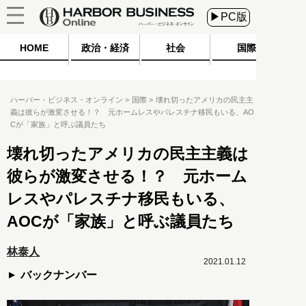
▶PC版
HOME
政治・経済
社会
国際
ハーバー・ビジネス・オンライン
国際
壊れ切ったアメリカの民主主
義は彼らが激変させる！？ 元ホームレスやパレスチナ移民もいる、AO
Cが「家族」と呼ぶ議員たち
壊れ切ったアメリカの民主主義は
彼らが激変させる！？ 元ホーム
レスやパレスチナ移民もいる、
AOCが「家族」と呼ぶ議員たち
林泰人
2021.01.12
バックナンバー