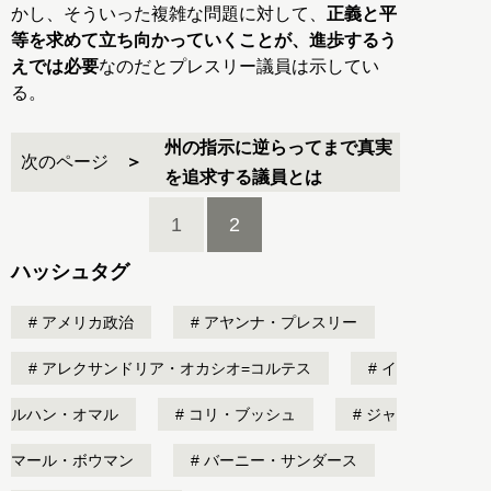
かし、そういった複雑な問題に対して、
正義と平
等を求めて立ち向かっていくことが、進歩するう
えでは必要
なのだとプレスリー議員は示してい
る。
州の指示に逆らってまで真実
次のページ
を追求する議員とは
1
2
ハッシュタグ
アメリカ政治
アヤンナ・プレスリー
アレクサンドリア・オカシオ=コルテス
イ
ルハン・オマル
コリ・ブッシュ
ジャ
マール・ボウマン
バーニー・サンダース