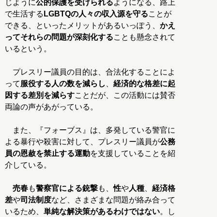
じように
公的保護を受けられる
ようになる、路上
で生活する
LGBTQの人々の収入源を守る
ことが
できる、といったメリットがあるいっぽう、
かえ
ってそれらの問題が深刻化する
ことも懸念されて
いるという。
プレスリー議員の目的は、合法化することによ
って
服役する人の数を減らし
、
経済的な格差に起
因する差別を減らす
ことだが、この活動には賛否
両論の声があがっている。
また、『フォーブス』は、多発している警官に
よる暴行や殺害に対して、プレスリー議員が
公務
員の恩赦を禁止する運動
を支援していることを紹
介している。
売春
も
警察官による銃撃
も、
性
や
人種
、
経済格
差
や
司法制度
など、さまざまな問題が絡み合って
いるため、
単純な解決策があるわけではない
。し