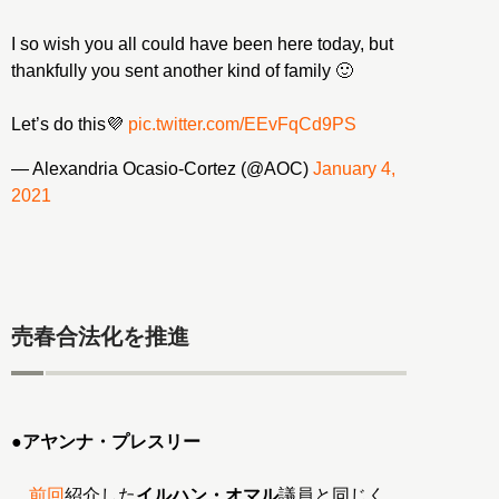
I so wish you all could have been here today, but
thankfully you sent another kind of family 🙂
Let’s do this💜
pic.twitter.com/EEvFqCd9PS
— Alexandria Ocasio-Cortez (@AOC)
January 4,
2021
売春合法化を推進
●
アヤンナ・プレスリー
前回
紹介した
イルハン・オマル
議員と同じく、