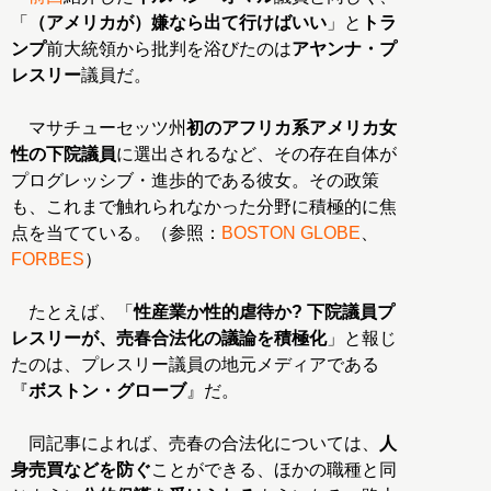
「
（アメリカが）嫌なら出て行けばいい
」と
トラ
ンプ
前大統領から批判を浴びたのは
アヤンナ・プ
レスリー
議員だ。
マサチューセッツ州
初のアフリカ系アメリカ女
性の下院議員
に選出されるなど、その存在自体が
プログレッシブ・進歩的である彼女。その政策
も、これまで触れられなかった分野に積極的に焦
点を当てている。（参照：
BOSTON GLOBE
、
FORBES
）
たとえば、「
性産業か性的虐待か? 下院議員プ
レスリーが、売春合法化の議論を積極化
」と報じ
たのは、プレスリー議員の地元メディアである
『
ボストン・グローブ
』だ。
同記事によれば、売春の合法化については、
人
身売買などを防ぐ
ことができる、ほかの職種と同