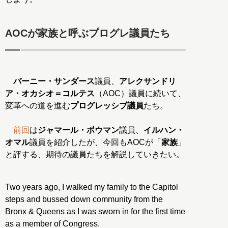
AOCが家族と呼ぶプログレ議員たち
バーニー・サンダース
議員、
アレクサンドリ
ア・オカシオ＝コルテス
（AOC）議員に続いて、
変革への道を進む
プログレッシブ議員
たち。
前回
は
ジャマール・ボウマン
議員、
イルハン・
オマル
議員を紹介したが、今回もAOCが「
家族
」
と評する、期待の議員たちを解説していきたい。
Two years ago, I walked my family to the Capitol
steps and bussed down community from the
Bronx & Queens as I was sworn in for the first time
as a member of Congress.