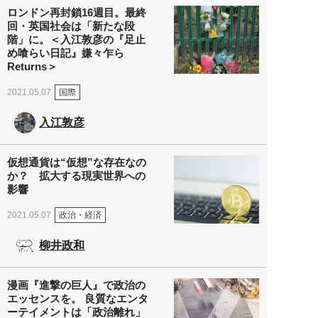
ロンドン再封鎖16週目。最終
回・英国社会は「新たな段
階」に。＜入江敦彦の『足止
め喰らい日記』嫌々乍ら
Returns＞
国際
2021.05.07
入江敦彦
仮想通貨は“仮想”な存在なの
か？ 拡大する現実世界への
影響
政治・経済
2021.05.07
柳井政和
漫画『進撃の巨人』で政治の
エッセンスを。 良質なエンタ
ーテイメントは「政治離れ」