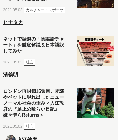
カルチャー・スポーツ
2021.05.03
ヒナタカ
ネットで話題の「陰謀論チャ
ート」を徹底解説＆日本語訳
してみた
社会
2021.05.03
清義明
ロンドン再封鎖15週目。肥満
やペットに現れ出したニュー
ノーマル社会の歪み＜入江敦
彦の『足止め喰らい日記』
嫌々乍らReturns＞
社会
2021.05.02
入江敦彦