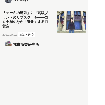
「ケーキの出前」に「高級ブ
ランドのサブスク」も――コ
ロナ禍のなか「進化」する百
貨店
政治・経済
2021.05.02
都市商業研究所
「高度外国人材」という言葉
に潜む欺瞞と、日本が搾取し
依存する圧倒的多数の外国人
労働者の実像とは？
社会
2021.05.01
月刊日本