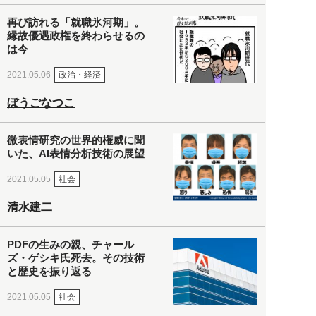
再び訪れる「就職氷河期」。
縁故優遇政権を終わらせるの
は今
政治・経済
2021.05.06
ぼうごなつこ
微表情研究の世界的権威に聞
いた、AI表情分析技術の展望
社会
2021.05.05
清水建二
PDFの生みの親、チャール
ズ・ゲシキ氏死去。その技術
と歴史を振り返る
社会
2021.05.05