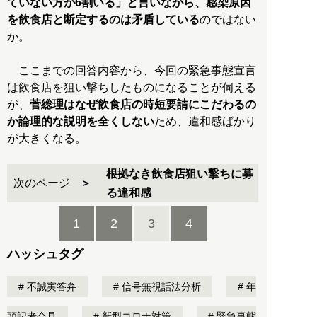
ていない方が6割いる」と言いながら、感染原因
を飲食店と断定するのは矛盾している
のではない
か。
ここまでの回答内容から、今回の緊急事態宣言
は飲食店を狙い撃ちしたものになることが伺える
が、
菅総理はなぜ飲食店の時短要請にこだわるの
か論理的な説明を全くしない
ため、違和感ばかり
が大きくなる。
根拠なき飲食店狙い撃ちに募
次のページ
る違和感
1
2
3
4
ハッシュタグ
不誠実答弁
信号無視話法分析
年
頭記者会見
新型コロナ対策
緊急事態