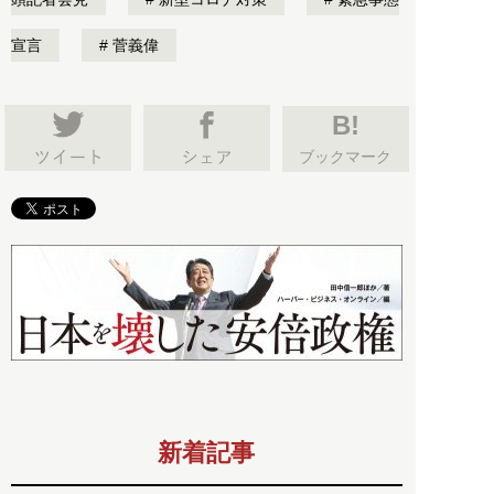
宣言
菅義偉
B!
ブックマーク
新着記事