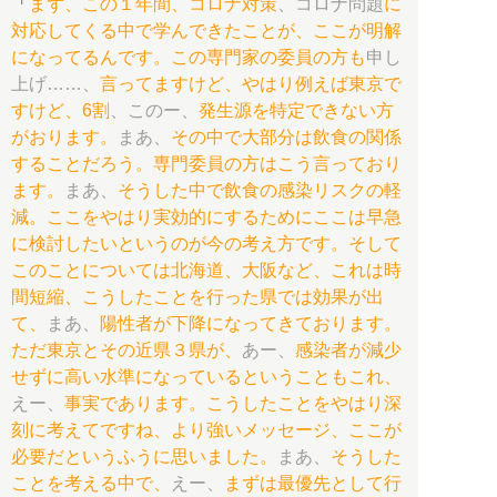
「
まず、この１年間、コロナ対策
、コロナ問題
に
対応してくる中で学んできたことが、ここが明解
になってるんです。この専門家の委員の方も
申し
上げ……、
言ってますけど、やはり例えば東京で
すけど、6割
、このー、
発生源を特定できない方
がおります。
まあ、
その中で大部分は飲食の関係
することだろう。専門委員の方はこう言っており
ます。
まあ、
そうした中で飲食の感染リスクの軽
減。ここをやはり実効的にするためにここは早急
に検討したいというのが今の考え方です。そして
このことについては北海道、大阪など、これは時
間短縮、こうしたことを行った県では効果が出
て、
まあ、
陽性者が下降になってきております。
ただ東京とその近県３県が、
あー、
感染者が減少
せずに高い水準になっているということもこれ、
えー、
事実であります。こうしたことをやはり深
刻に考えてですね、より強いメッセージ、ここが
必要だというふうに思いました。
まあ、
そうした
ことを考える中で、
えー、
まずは最優先として行