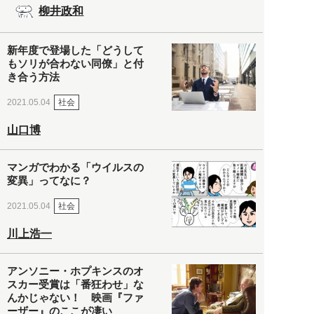
柳井政和
新年度で登場した「どうして
もソリが合わない同僚」と付
き合う方法
社会
2021.05.04
山口博
マンガでわかる「ウイルスの
変異」ってなに？
社会
2021.05.04
川上浩一
アンソニー・ホプキンスのオ
スカー受賞は「番狂わせ」な
んかじゃない！ 映画『ファ
ーザー』のここが凄い