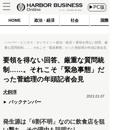
▶PC版
HOME
政治・経済
社会
国際
ハーバー・ビジネス・オンライン
政治・経済
要領を得ない回答、厳
重な質問統制……。それこそ「緊急事態」だった菅総理の年頭記者会見
要領を得ない回答、厳重な質問統
制……。それこそ「緊急事態」だ
った菅総理の年頭記者会見
犬飼淳
2021.01.07
バックナンバー
発生源は「6割不明」なのに飲食店を狙
い撃ち。その理由も説明なし