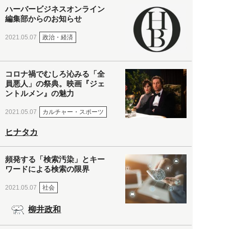
ハーバービジネスオンライン
編集部からのお知らせ
政治・経済
2021.05.07
コロナ禍でむしろ沁みる「全
員悪人」の祭典。映画『ジェ
ントルメン』の魅力
カルチャー・スポーツ
2021.05.07
ヒナタカ
頻発する「検索汚染」とキー
ワードによる検索の限界
社会
2021.05.07
柳井政和