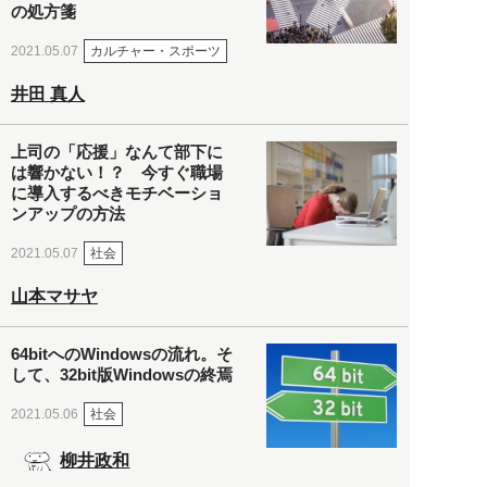
の処方箋
カルチャー・スポーツ
2021.05.07
井田 真人
上司の「応援」なんて部下に
は響かない！？ 今すぐ職場
に導入するべきモチベーショ
ンアップの方法
社会
2021.05.07
山本マサヤ
64bitへのWindowsの流れ。そ
して、32bit版Windowsの終焉
社会
2021.05.06
柳井政和