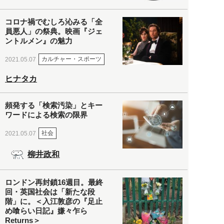
コロナ禍でむしろ沁みる「全
員悪人」の祭典。映画『ジェ
ントルメン』の魅力
カルチャー・スポーツ
2021.05.07
ヒナタカ
頻発する「検索汚染」とキー
ワードによる検索の限界
社会
2021.05.07
柳井政和
ロンドン再封鎖16週目。最終
回・英国社会は「新たな段
階」に。＜入江敦彦の『足止
め喰らい日記』嫌々乍ら
Returns＞