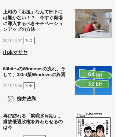
上司の「応援」なんて部下に
は響かない！？ 今すぐ職場
に導入するべきモチベーショ
ンアップの方法
社会
2021.05.07
山本マサヤ
64bitへのWindowsの流れ。そ
して、32bit版Windowsの終焉
社会
2021.05.06
柳井政和
再び訪れる「就職氷河期」。
縁故優遇政権を終わらせるの
は今