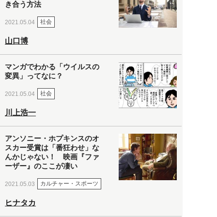
き合う方法
社会
2021.05.04
山口博
マンガでわかる「ウイルスの
変異」ってなに？
社会
2021.05.04
川上浩一
アンソニー・ホプキンスのオ
スカー受賞は「番狂わせ」な
んかじゃない！ 映画『ファ
ーザー』のここが凄い
カルチャー・スポーツ
2021.05.03
ヒナタカ