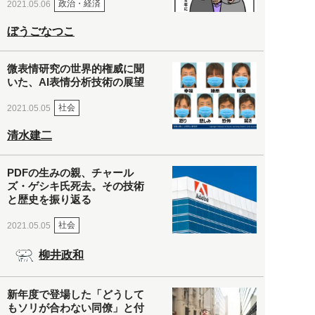
政治・経済
2021.05.06
ぼうごなつこ
微表情研究の世界的権威に聞
いた、AI表情分析技術の展望
社会
2021.05.05
清水建二
PDFの生みの親、チャール
ズ・ゲシキ氏死去。その技術
と歴史を振り返る
社会
2021.05.05
柳井政和
新年度で登場した「どうして
もソリが合わない同僚」と付