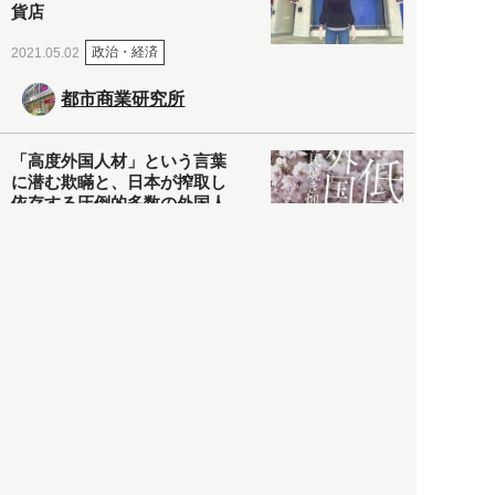
貨店
政治・経済
2021.05.02
都市商業研究所
「高度外国人材」という言葉
に潜む欺瞞と、日本が搾取し
依存する圧倒的多数の外国人
労働者の実像とは？
社会
2021.05.01
月刊日本
以前の記事をもっと見る