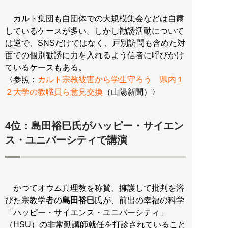
カルト集団も自団体での大規模集会などは自粛
しているケースが多い。しかし勧誘活動について
は逆で、SNSだけではなく、戸別訪問も含めた対
面での個別勧誘に力を入れるよう信者に呼びかけ
ているケースもある。
〈参照：
カルト宗教被害から学生守ろう 県内１
２大学の教職員ら意見交換
（山陽新聞）〉
4位：島田裕巳氏がハッピー・サイエン
ス・ユニバーシティで講演
かつてオウム真理教を称賛、擁護して批判を浴
びた宗教学者の
島田裕巳
氏が、前出の幸福の科学
「ハッピー・サイエンス・ユニバーシティ」
（HSU）の非常勤講師就任を打診されていること