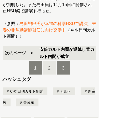
が判明した。また島田氏は11月15日に開催され
たHSU祭で講演も行った。
〈参照：
島田裕巳氏が幸福の科学HSUで講演、来
春の非常勤講師就任に向け交渉中
（やや日刊カル
ト新聞）〉
安倍カルト内閣が退陣し菅カ
次のページ
ルト内閣が成立
1
2
3
ハッシュタグ
やや日刊カルト新聞
カルト
新宗
教
菅政権