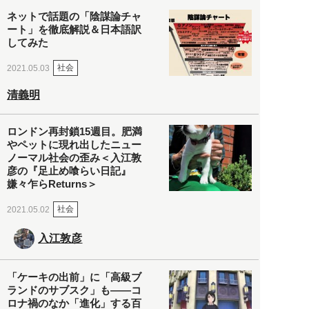
ネットで話題の「陰謀論チャ
ート」を徹底解説＆日本語訳
してみた
社会
2021.05.03
清義明
ロンドン再封鎖15週目。肥満
やペットに現れ出したニュー
ノーマル社会の歪み＜入江敦
彦の『足止め喰らい日記』
嫌々乍らReturns＞
社会
2021.05.02
入江敦彦
「ケーキの出前」に「高級ブ
ランドのサブスク」も――コ
ロナ禍のなか「進化」する百