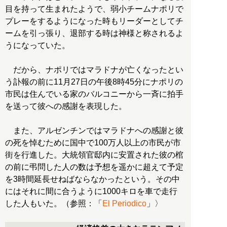
目を持って生まれたようで、弱小チームナポリで
プレーをするようになった時もリーダーとしてチ
ームを引っ張り、退部する時は神様と称されるよ
うになっていた。
だから、ナポリではマラドナが亡くなったとい
う訃報の前に11月27日の午後8時45分にナポリの
市民は住んでいる家のバルコニーから一斉に拍手
を送って彼への感謝を表現した。
また、アルゼンチンではマラドナへの感謝と彼
の死を悼むために国中で100万人以上の市民が市
街を行進した。大統領官邸内に安置された彼の棺
の前に弔問した人の数は予想を遥かに超えて予定
を3時間延長せねばならなかったという。その中
にはそれに間に合うように1000キロを車で走行
した人もいた。（参照：「
El Periodico
」〉