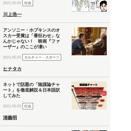
社会
2021.05.04
川上浩一
アンソニー・ホプキンスのオ
スカー受賞は「番狂わせ」な
んかじゃない！ 映画『ファ
ーザー』のここが凄い
カルチャー・スポーツ
2021.05.03
ヒナタカ
ネットで話題の「陰謀論チャ
ート」を徹底解説＆日本語訳
してみた
社会
2021.05.03
清義明