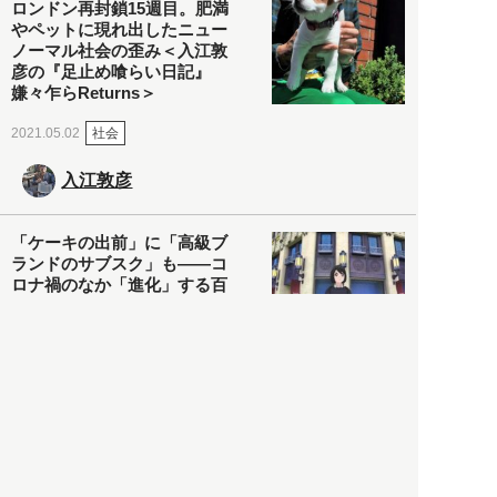
ロンドン再封鎖15週目。肥満
やペットに現れ出したニュー
ノーマル社会の歪み＜入江敦
彦の『足止め喰らい日記』
嫌々乍らReturns＞
社会
2021.05.02
入江敦彦
「ケーキの出前」に「高級ブ
ランドのサブスク」も――コ
ロナ禍のなか「進化」する百
貨店
政治・経済
2021.05.02
都市商業研究所
「高度外国人材」という言葉
に潜む欺瞞と、日本が搾取し