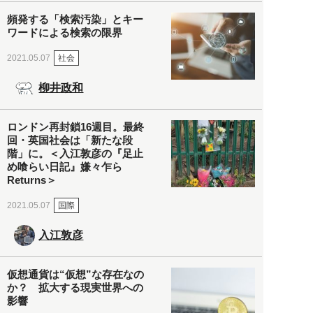
頻発する「検索汚染」とキー
ワードによる検索の限界
社会
2021.05.07
柳井政和
ロンドン再封鎖16週目。最終
回・英国社会は「新たな段
階」に。＜入江敦彦の『足止
め喰らい日記』嫌々乍ら
Returns＞
国際
2021.05.07
入江敦彦
仮想通貨は“仮想”な存在なの
か？ 拡大する現実世界への
影響