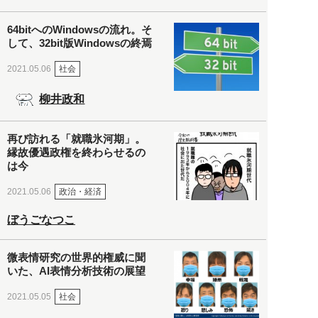
64bitへのWindowsの流れ。そ
して、32bit版Windowsの終焉
社会
2021.05.06
柳井政和
再び訪れる「就職氷河期」。
縁故優遇政権を終わらせるの
は今
政治・経済
2021.05.06
ぼうごなつこ
微表情研究の世界的権威に聞
いた、AI表情分析技術の展望
社会
2021.05.05