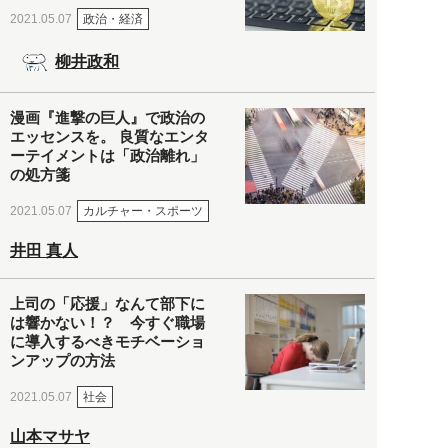
政治・経済
2021.05.07
柳井政和
漫画『進撃の巨人』で政治の
エッセンスを。 良質なエンタ
ーテイメントは「政治離れ」
の処方箋
カルチャー・スポーツ
2021.05.07
井田 真人
上司の「応援」なんて部下に
は響かない！？ 今すぐ職場
に導入するべきモチベーショ
ンアップの方法
社会
2021.05.07
山本マサヤ