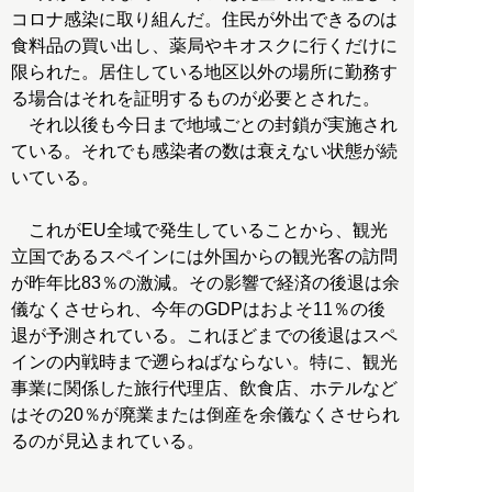
コロナ感染に取り組んだ。住民が外出できるのは
食料品の買い出し、薬局やキオスクに行くだけに
限られた。居住している地区以外の場所に勤務す
る場合はそれを証明するものが必要とされた。
それ以後も今日まで地域ごとの封鎖が実施され
ている。それでも感染者の数は衰えない状態が続
いている。
これがEU全域で発生していることから、観光
立国であるスペインには外国からの観光客の訪問
が昨年比83％の激減。その影響で経済の後退は余
儀なくさせられ、今年のGDPはおよそ11％の後
退が予測されている。これほどまでの後退はスペ
インの内戦時まで遡らねばならない。特に、観光
事業に関係した旅行代理店、飲食店、ホテルなど
はその20％が廃業または倒産を余儀なくさせられ
るのが見込まれている。