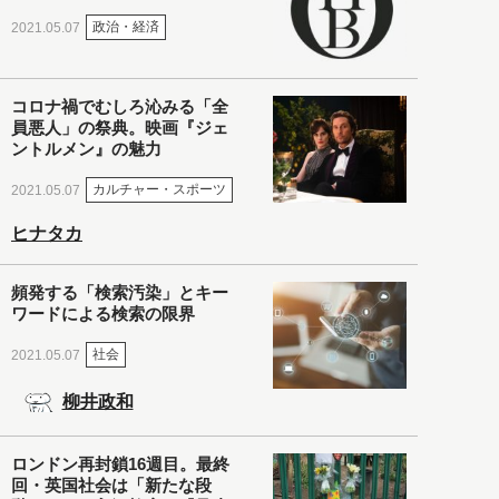
政治・経済
2021.05.07
コロナ禍でむしろ沁みる「全
員悪人」の祭典。映画『ジェ
ントルメン』の魅力
カルチャー・スポーツ
2021.05.07
ヒナタカ
頻発する「検索汚染」とキー
ワードによる検索の限界
社会
2021.05.07
柳井政和
ロンドン再封鎖16週目。最終
回・英国社会は「新たな段