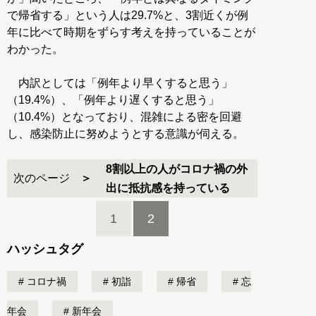
で帰省する」という人は29.7%と、3割近くが例
年に比べて時期をずらす考えを持っていることが
わかった。
内訳としては「例年より早くすると思う」
（19.4%）、「例年より遅くすると思う」
（10.4%）となっており、混雑による密を回避
し、感染防止に努めようとする意識が伺える。
8割以上の人がコロナ禍の外
次のページ
出に抵抗感を持っている
1
2
ハッシュタグ
コロナ禍
初詣
帰省
忘
年会
新年会