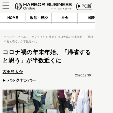
▶PC版
HOME
政治・経済
社会
国際
ハーバー・ビジネス・オンライン
社会
コロナ禍の年末年始、「帰省
すると思う」が半数近くに
コロナ禍の年末年始、「帰省する
と思う」が半数近くに
古田島大介
2020.12.30
バックナンバー