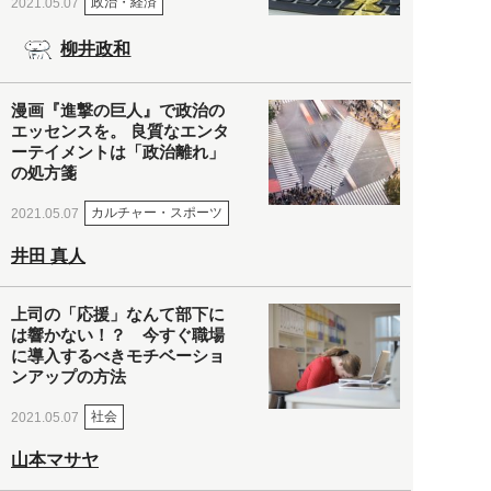
政治・経済
2021.05.07
柳井政和
漫画『進撃の巨人』で政治の
エッセンスを。 良質なエンタ
ーテイメントは「政治離れ」
の処方箋
カルチャー・スポーツ
2021.05.07
井田 真人
上司の「応援」なんて部下に
は響かない！？ 今すぐ職場
に導入するべきモチベーショ
ンアップの方法
社会
2021.05.07
山本マサヤ