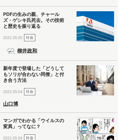
PDFの生みの親、チャール
ズ・ゲシキ氏死去。その技術
と歴史を振り返る
社会
2021.05.05
柳井政和
新年度で登場した「どうして
もソリが合わない同僚」と付
き合う方法
社会
2021.05.04
山口博
マンガでわかる「ウイルスの
変異」ってなに？
社会
2021.05.04