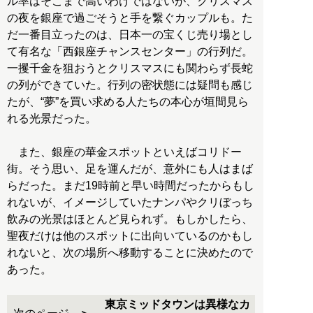
ル率はそこまで高いわけではないが、クリスマス
の夜を銀座で過ごそうと手を繋ぐカップルも。た
だ一番目立ったのは、日本一の宝くじ売り場とし
て有名な「西銀座チャンスセンター」の行列だ。
一攫千金を狙おうとクリスマスにも関わらず長蛇
の列ができていた。行列の密状態には疑問も感じ
たが、“夢”を買い求める人たちの本心が垣間見ら
れる光景だった。
また、銀座の華金スポットといえばコリドー
街。そう思い、足を運んだが、意外にも人はまば
らだった。まだ19時前と早い時間だったからもし
れないが、イメージしていたナンパやクリぼっち
飲みの光景はほとんど見られず。もしかしたら、
聖夜だけは他のスポットに出向いているのかもし
れないと、次の場所へ移動することに決めたので
あった。
東京ミッドタウンは異様なカ