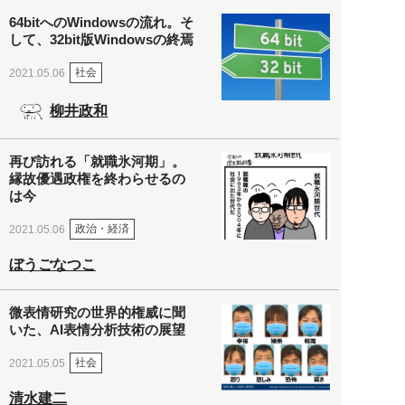
64bitへのWindowsの流れ。そ
して、32bit版Windowsの終焉
社会
2021.05.06
柳井政和
再び訪れる「就職氷河期」。
縁故優遇政権を終わらせるの
は今
政治・経済
2021.05.06
ぼうごなつこ
微表情研究の世界的権威に聞
いた、AI表情分析技術の展望
社会
2021.05.05
清水建二