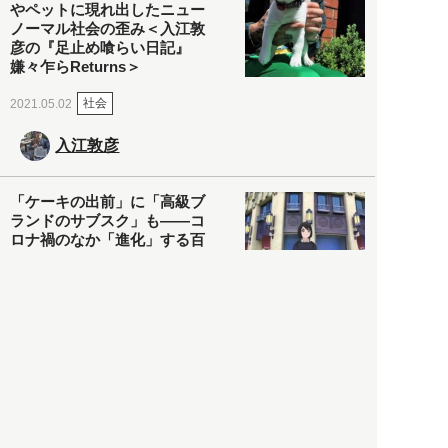
やペットに現れ出したニュー
ノーマル社会の歪み＜入江敦
彦の『足止め喰らい日記』
嫌々乍らReturns＞
社会
2021.05.02
入江敦彦
「ケーキの出前」に「高級ブ
ランドのサブスク」も――コ
ロナ禍のなか「進化」する百
貨店
政治・経済
2021.05.02
都市商業研究所
「高度外国人材」という言葉
に潜む欺瞞と、日本が搾取し
依存する圧倒的多数の外国人