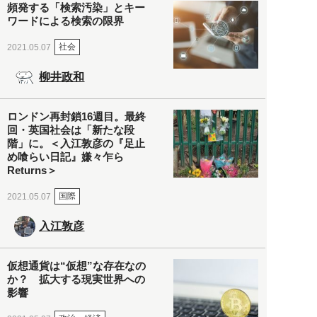
頻発する「検索汚染」とキー
ワードによる検索の限界
社会
2021.05.07
柳井政和
ロンドン再封鎖16週目。最終
回・英国社会は「新たな段
階」に。＜入江敦彦の『足止
め喰らい日記』嫌々乍ら
Returns＞
国際
2021.05.07
入江敦彦
仮想通貨は“仮想”な存在なの
か？ 拡大する現実世界への
影響