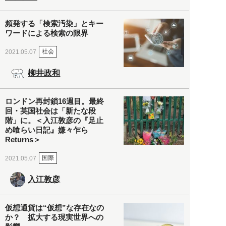
頻発する「検索汚染」とキー
ワードによる検索の限界
社会
2021.05.07
柳井政和
ロンドン再封鎖16週目。最終
回・英国社会は「新たな段
階」に。＜入江敦彦の『足止
め喰らい日記』嫌々乍ら
Returns＞
国際
2021.05.07
入江敦彦
仮想通貨は“仮想”な存在なの
か？ 拡大する現実世界への