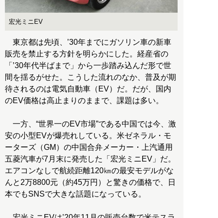
宏光ミニEV
東京都は先頃、’30年までにガソリン車の新車
販売を禁止する方針を明らかにした。経産省の
「’30年代半ばまで」から一歩踏み込んだ形で世
間を揺るがせた。こうした流れのなか、普及が期
待されるのは電気自動車（EV）だ。だが、国内
のEV価格は高止まりのままで、課題は多い。
一方、“世界一のEV市場”である中国では今、激
安の小型EVが爆売れしている。米ゼネラル・モ
ーターズ（GM）の中国合弁メーカー・上汽通用
五菱汽車が7月末に発売した「宏光ミニEV」だ。
エアコンなしで航続距離120㎞の最安モデルがな
んと2万8800元（約45万円）と驚きの価格で、日
本でもSNSで大きな話題になっている。
宏光ミニEVは’20年11月の販売台数で米テスラ