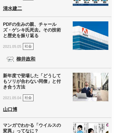
清水建二
PDFの生みの親、チャール
ズ・ゲシキ氏死去。その技術
と歴史を振り返る
社会
2021.05.05
柳井政和
新年度で登場した「どうして
もソリが合わない同僚」と付
き合う方法
社会
2021.05.04
山口博
マンガでわかる「ウイルスの
変異」ってなに？