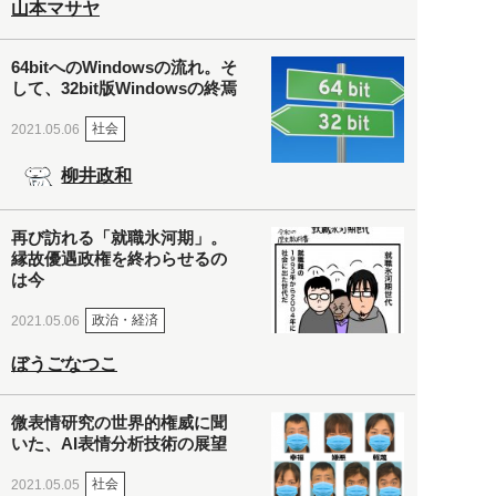
山本マサヤ
64bitへのWindowsの流れ。そ
して、32bit版Windowsの終焉
社会
2021.05.06
柳井政和
再び訪れる「就職氷河期」。
縁故優遇政権を終わらせるの
は今
政治・経済
2021.05.06
ぼうごなつこ
微表情研究の世界的権威に聞
いた、AI表情分析技術の展望
社会
2021.05.05