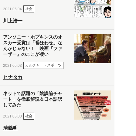
社会
2021.05.04
川上浩一
アンソニー・ホプキンスのオ
スカー受賞は「番狂わせ」な
んかじゃない！ 映画『ファ
ーザー』のここが凄い
カルチャー・スポーツ
2021.05.03
ヒナタカ
ネットで話題の「陰謀論チャ
ート」を徹底解説＆日本語訳
してみた
社会
2021.05.03
清義明