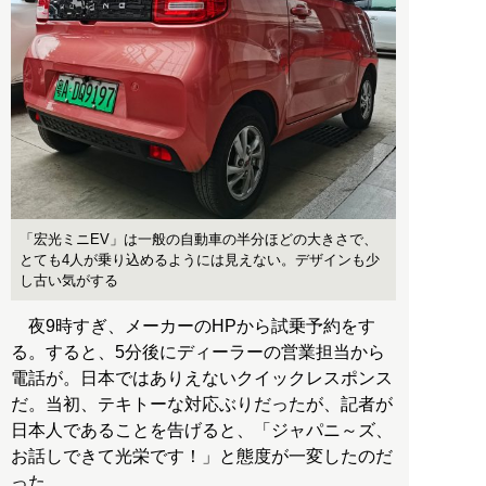
「宏光ミニEV」は一般の自動車の半分ほどの大きさで、
とても4人が乗り込めるようには見えない。デザインも少
し古い気がする
夜9時すぎ、メーカーのHPから試乗予約をす
る。すると、5分後にディーラーの営業担当から
電話が。日本ではありえないクイックレスポンス
だ。当初、テキトーな対応ぶりだったが、記者が
日本人であることを告げると、「ジャパニ～ズ、
お話しできて光栄です！」と態度が一変したのだ
った。