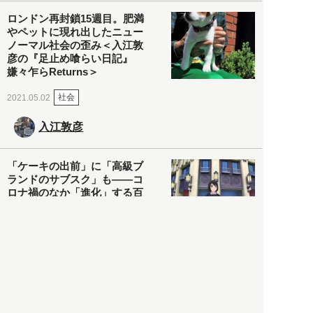
ロンドン再封鎖15週目。肥満
やペットに現れ出したニュー
ノーマル社会の歪み＜入江敦
彦の『足止め喰らい日記』
嫌々乍らReturns＞
社会
2021.05.02
入江敦彦
「ケーキの出前」に「高級ブ
ランドのサブスク」も――コ
ロナ禍のなか「進化」する百
貨店
政治・経済
2021.05.02
都市商業研究所
「高度外国人材」という言葉