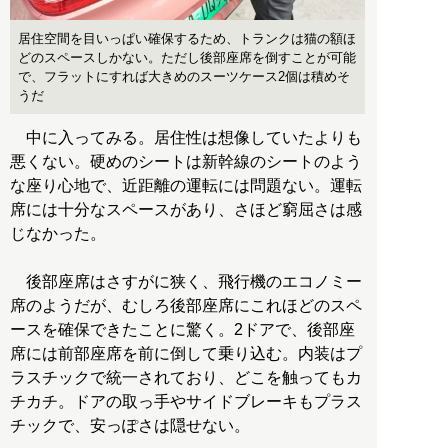
居住空間を目いっぱい確保するため、トランクは猫の額ほ
どのスペースしかない。ただし後部座席を倒すことが可能
で、フラットにすれば大きめのスーツケース2個は積めそ
うだ
中に入ってみる。居住性は想像していたよりも
悪くない。硬めのシートは新幹線のシートのよう
な座り心地で、近距離の運転には問題ない。運転
席には十分なスペースがあり、さほど窮屈さは感
じなかった。
後部座席はさすがに狭く、飛行機のエコノミー
席のようだが、むしろ後部座席にこれほどのスペ
ースを確保できたことに驚く。2ドアで、後部座
席には前部座席を前に倒して乗り込む。内装はプ
ラスチックで統一されており、どこを触ってもカ
チカチ。ドアの取っ手やサイドブレーキもプラス
チックで、安っぽさは隠せない。