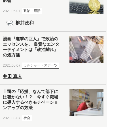
影響
政治・経済
2021.05.07
柳井政和
漫画『進撃の巨人』で政治の
エッセンスを。 良質なエンタ
ーテイメントは「政治離れ」
の処方箋
カルチャー・スポーツ
2021.05.07
井田 真人
上司の「応援」なんて部下に
は響かない！？ 今すぐ職場
に導入するべきモチベーショ
ンアップの方法
社会
2021.05.07