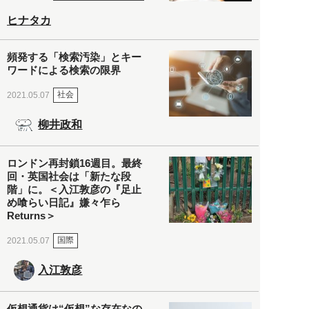
ヒナタカ
頻発する「検索汚染」とキー
ワードによる検索の限界
社会
2021.05.07
柳井政和
ロンドン再封鎖16週目。最終
回・英国社会は「新たな段
階」に。＜入江敦彦の『足止
め喰らい日記』嫌々乍ら
Returns＞
国際
2021.05.07
入江敦彦
仮想通貨は“仮想”な存在なの