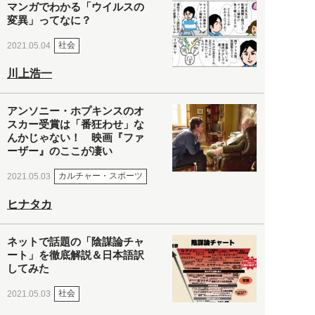
マンガでわかる「ウイルスの
変異」ってなに？
社会
2021.05.04
川上浩一
アンソニー・ホプキンスのオ
スカー受賞は「番狂わせ」な
んかじゃない！ 映画『ファ
ーザー』のここが凄い
カルチャー・スポーツ
2021.05.03
ヒナタカ
ネットで話題の「陰謀論チャ
ート」を徹底解説＆日本語訳
してみた
社会
2021.05.03