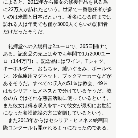
によると、2012年から彼女の修復作品を見る為
に22万人が訪れたという。世界で一番熱狂者が多
いのは米国と日本だという。著名になる前までは
訪れる人は年間でも僅か3000人くらいの訪問者
だけだったそうだ。
礼拝堂への入場料は2ユーロで、365日開けて
ある。記念品の売上は今でも年間で1万2000ユー
ロ（144万円）。記念品にはワイン、Tシャツ、
キーホルダー、おもちゃ、縫いぐるみ、ボールペ
ン、冷蔵庫用マグネット、ブックマーカーなどが
あるそうだ。すべての収入の51％は教会、49％
はセシリア・ヒメネスとで分けているそうだ。教
会の方ではそれを慈善活動に使っているという。
また彼女は得る収入をすべて彼女が最初にお世話
になった養護施設の方に寄贈しているという。
また2013年からはセシリア・ヒメネス絵画国
際コンクールも開かれるようになったのである。