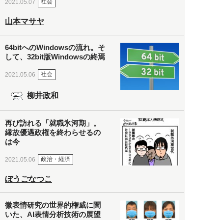
社会
2021.05.07
山本マサヤ
64bitへのWindowsの流れ。そ
して、32bit版Windowsの終焉
社会
2021.05.06
柳井政和
再び訪れる「就職氷河期」。
縁故優遇政権を終わらせるの
は今
政治・経済
2021.05.06
ぼうごなつこ
微表情研究の世界的権威に聞
いた、AI表情分析技術の展望