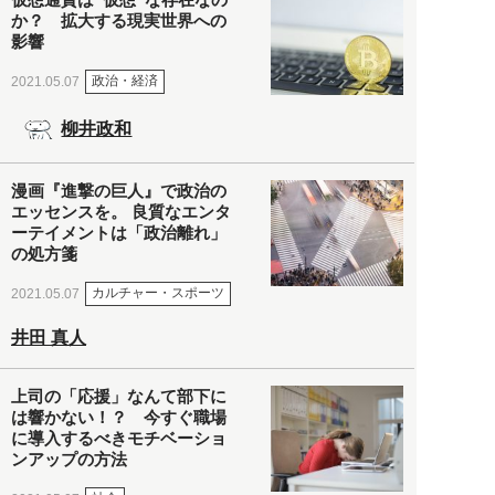
か？ 拡大する現実世界への
影響
政治・経済
2021.05.07
柳井政和
漫画『進撃の巨人』で政治の
エッセンスを。 良質なエンタ
ーテイメントは「政治離れ」
の処方箋
カルチャー・スポーツ
2021.05.07
井田 真人
上司の「応援」なんて部下に
は響かない！？ 今すぐ職場
に導入するべきモチベーショ
ンアップの方法