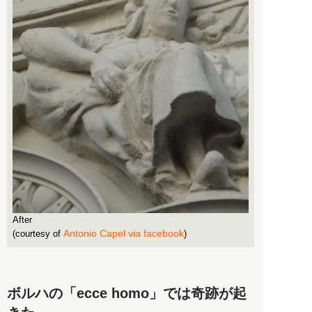
After
Antonio Capel via facebook
(courtesy of
)
ボルハの「ecce homo」では奇跡が起