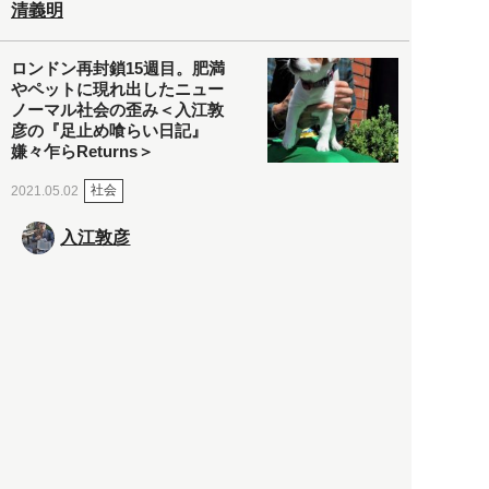
清義明
ロンドン再封鎖15週目。肥満
やペットに現れ出したニュー
ノーマル社会の歪み＜入江敦
彦の『足止め喰らい日記』
嫌々乍らReturns＞
社会
2021.05.02
入江敦彦
「ケーキの出前」に「高級ブ
ランドのサブスク」も――コ
ロナ禍のなか「進化」する百
貨店
政治・経済
2021.05.02
都市商業研究所