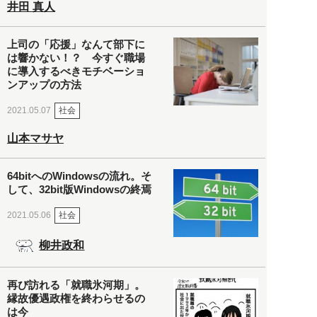
井田 真人
上司の「応援」なんて部下に
は響かない！？ 今すぐ職場
に導入するべきモチベーショ
ンアップの方法
社会
2021.05.07
山本マサヤ
64bitへのWindowsの流れ。そ
して、32bit版Windowsの終焉
社会
2021.05.06
柳井政和
再び訪れる「就職氷河期」。
縁故優遇政権を終わらせるの
は今