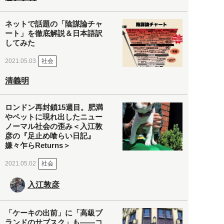
ネットで話題の「陰謀論チャ
ート」を徹底解説＆日本語訳
してみた
社会
2021.05.03
清義明
ロンドン再封鎖15週目。肥満
やペットに現れ出したニュー
ノーマル社会の歪み＜入江敦
彦の『足止め喰らい日記』
嫌々乍らReturns＞
社会
2021.05.02
入江敦彦
「ケーキの出前」に「高級ブ
ランドのサブスク」も――コ