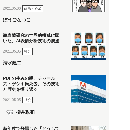
政治・経済
2021.05.06
ぼうごなつこ
微表情研究の世界的権威に聞
いた、AI表情分析技術の展望
社会
2021.05.05
清水建二
PDFの生みの親、チャール
ズ・ゲシキ氏死去。その技術
と歴史を振り返る
社会
2021.05.05
柳井政和
新年度で登場した「どうして