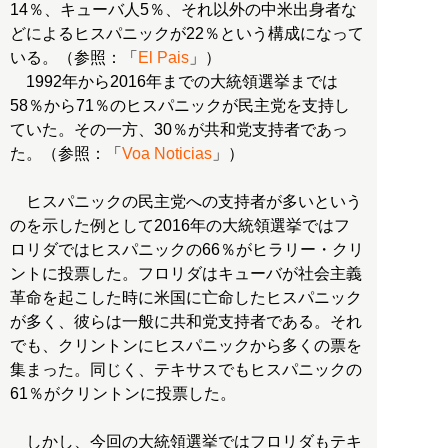
14％、キューバ人5％、それ以外の中米出身者な
どによるヒスパニックが22％という構成になって
いる。（参照：「
El Pais
」）
1992年から2016年までの大統領選挙までは
58％から71％のヒスパニックが民主党を支持し
ていた。その一方、30％が共和党支持者であっ
た。（参照：「
Voa Noticias
」）
ヒスパニックの民主党への支持者が多いという
のを示した例として2016年の大統領選挙ではフ
ロリダではヒスパニックの66％がヒラリー・クリ
ントに投票した。フロリダはキューバが社会主義
革命を起こした時に米国に亡命したヒスパニック
が多く、彼らは一般に共和党支持者である。それ
でも、クリントンにヒスパニックから多くの票を
集まった。同じく、テキサスでもヒスパニックの
61％がクリントンに投票した。
しかし、今回の大統領選挙ではフロリダもテキ