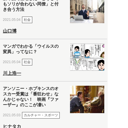
もソリが合わない同僚」と付
き合う方法
社会
2021.05.04
山口博
マンガでわかる「ウイルスの
変異」ってなに？
社会
2021.05.04
川上浩一
アンソニー・ホプキンスのオ
スカー受賞は「番狂わせ」な
んかじゃない！ 映画『ファ
ーザー』のここが凄い
カルチャー・スポーツ
2021.05.03
ヒナタカ