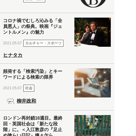
コロナ禍でむしろ沁みる「全
員悪人」の祭典。映画『ジェ
ントルメン』の魅力
カルチャー・スポーツ
2021.05.07
ヒナタカ
頻発する「検索汚染」とキー
ワードによる検索の限界
社会
2021.05.07
柳井政和
ロンドン再封鎖16週目。最終
回・英国社会は「新たな段
階」に。＜入江敦彦の『足止
め喰らい日記』嫌々乍ら