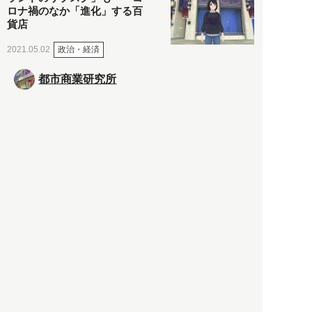
ロナ禍のなか「進化」する百
貨店
政治・経済
2021.05.02
都市商業研究所
「高度外国人材」という言葉
に潜む欺瞞と、日本が搾取し
依存する圧倒的多数の外国人
労働者の実像とは？
社会
2021.05.01
月刊日本
以前の記事をもっと見る