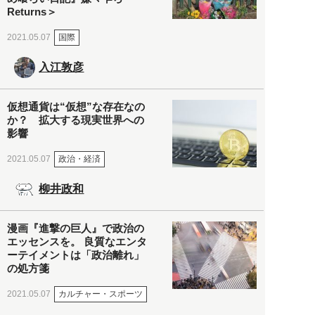
Returns＞
国際
2021.05.07
入江敦彦
仮想通貨は“仮想”な存在なの
か？ 拡大する現実世界への
影響
政治・経済
2021.05.07
柳井政和
漫画『進撃の巨人』で政治の
エッセンスを。 良質なエンタ
ーテイメントは「政治離れ」
の処方箋
カルチャー・スポーツ
2021.05.07